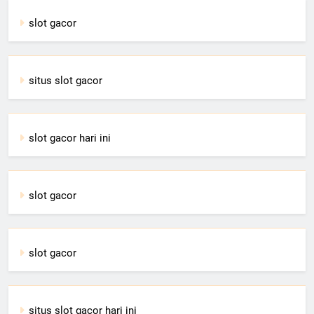
slot gacor
situs slot gacor
slot gacor hari ini
slot gacor
slot gacor
situs slot gacor hari ini