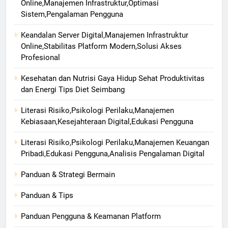
Online,Manajemen Infrastruktur,Optimasi
Sistem,Pengalaman Pengguna
Keandalan Server Digital,Manajemen Infrastruktur
Online,Stabilitas Platform Modern,Solusi Akses
Profesional
Kesehatan dan Nutrisi Gaya Hidup Sehat Produktivitas
dan Energi Tips Diet Seimbang
Literasi Risiko,Psikologi Perilaku,Manajemen
Kebiasaan,Kesejahteraan Digital,Edukasi Pengguna
Literasi Risiko,Psikologi Perilaku,Manajemen Keuangan
Pribadi,Edukasi Pengguna,Analisis Pengalaman Digital
Panduan & Strategi Bermain
Panduan & Tips
Panduan Pengguna & Keamanan Platform