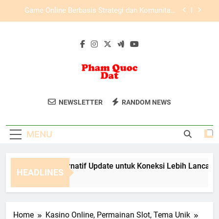
Skip
Tips Mengakses Login Tiara4D dengan Aman dan
to
Stabil
content
Gamer di Era Modern: Dari Hobi Menjadi Profesi
Digital yang Menjanjikan
LAE138 Link Alternatif Update untuk Koneksi
Lebih Lancar
Game Online Berbasis Strategi dan Komunitas:
Kunci Sukses Interaksi dan Dominasi Digital
Pham Quoc Dat
Nikmati Karya Fotografi Inspiratif Dari
Tips Mengakses Login Tiara4D dengan Aman dan
NEWSLETTER
RANDOM NEWS
Stabil
Pham Quoc Dat.
Gamer di Era Modern: Dari Hobi Menjadi Profesi
Digital yang Menjanjikan
MENU
AE138 Link Alternatif Update untuk Koneksi Lebih Lancar
HEADLINES
 Months Ago
Home
Kasino Online, Permainan Slot, Tema Unik