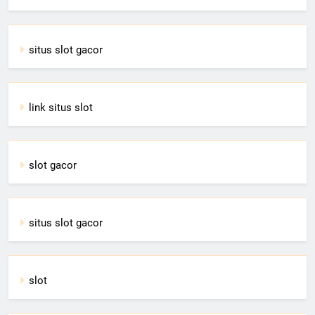
situs slot gacor
link situs slot
slot gacor
situs slot gacor
slot