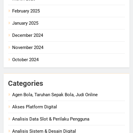
February 2025
January 2025
December 2024
November 2024
October 2024
Categories
Agen Bola, Taruhan Sepak Bola, Judi Online
Akses Platform Digital
Analisis Data Slot & Perilaku Pengguna
Analisis Sistem & Desain Digital