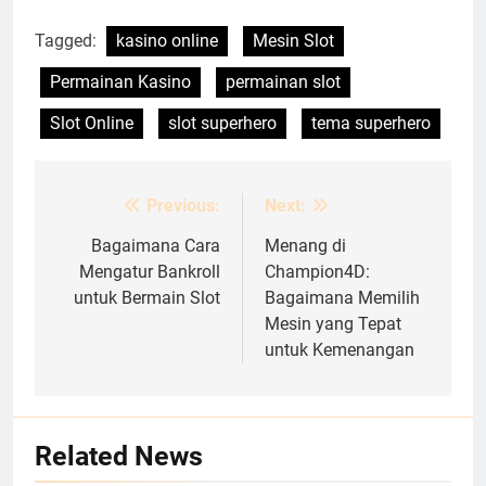
Tagged:
kasino online
Mesin Slot
Permainan Kasino
permainan slot
Slot Online
slot superhero
tema superhero
Previous:
Next:
Post
navigation
Bagaimana Cara
Menang di
Mengatur Bankroll
Champion4D:
untuk Bermain Slot
Bagaimana Memilih
Mesin yang Tepat
untuk Kemenangan
Related News