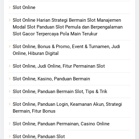
Slot Online
Slot Online Harian Strategi Bermain Slot Manajemen
Modal Slot Panduan Slot Pemula dan Berpengalaman
Slot Gacor Terpercaya Pola Main Terukur
Slot Online, Bonus & Promo, Event & Turnamen, Judi
Online, Hiburan Digital
Slot Online, Judi Online, Fitur Permainan Slot
Slot Online, Kasino, Panduan Bermain
Slot Online, Panduan Bermain Slot, Tips & Trik
Slot Online, Panduan Login, Keamanan Akun, Strategi
Bermain, Fitur Bonus
Slot Online, Panduan Permainan, Casino Online
Slot Online, Panduan Slot