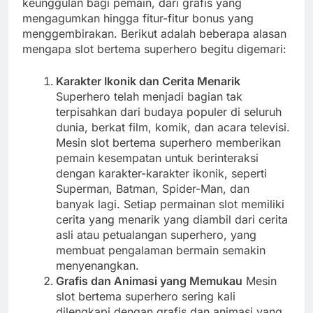
keunggulan bagi pemain, dari grafis yang
mengagumkan hingga fitur-fitur bonus yang
menggembirakan. Berikut adalah beberapa alasan
mengapa slot bertema superhero begitu digemari:
Karakter Ikonik dan Cerita Menarik
Superhero telah menjadi bagian tak
terpisahkan dari budaya populer di seluruh
dunia, berkat film, komik, dan acara televisi.
Mesin slot bertema superhero memberikan
pemain kesempatan untuk berinteraksi
dengan karakter-karakter ikonik, seperti
Superman, Batman, Spider-Man, dan
banyak lagi. Setiap permainan slot memiliki
cerita yang menarik yang diambil dari cerita
asli atau petualangan superhero, yang
membuat pengalaman bermain semakin
menyenangkan.
Grafis dan Animasi yang Memukau
Mesin
slot bertema superhero sering kali
dilengkapi dengan grafis dan animasi yang