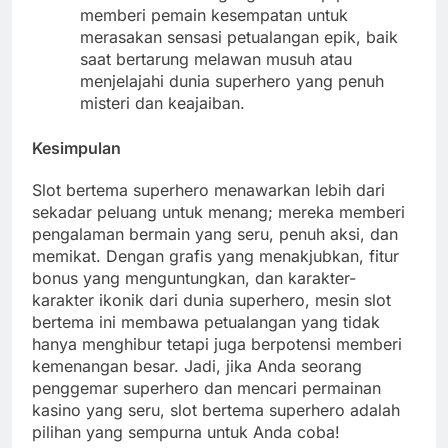
memberi pemain kesempatan untuk
merasakan sensasi petualangan epik, baik
saat bertarung melawan musuh atau
menjelajahi dunia superhero yang penuh
misteri dan keajaiban.
Kesimpulan
Slot bertema superhero menawarkan lebih dari
sekadar peluang untuk menang; mereka memberi
pengalaman bermain yang seru, penuh aksi, dan
memikat. Dengan grafis yang menakjubkan, fitur
bonus yang menguntungkan, dan karakter-
karakter ikonik dari dunia superhero, mesin slot
bertema ini membawa petualangan yang tidak
hanya menghibur tetapi juga berpotensi memberi
kemenangan besar. Jadi, jika Anda seorang
penggemar superhero dan mencari permainan
kasino yang seru, slot bertema superhero adalah
pilihan yang sempurna untuk Anda coba!