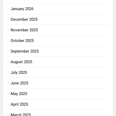
January 2026
December 2025
November 2025
October 2025
September 2025
August 2025
July 2025
June 2025
May 2025
April 2025
March 2025