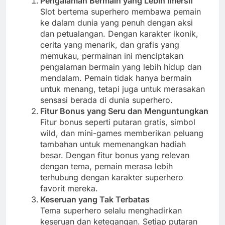
Pengalaman Bermain yang Lebih Imersif
Slot bertema superhero membawa pemain
ke dalam dunia yang penuh dengan aksi
dan petualangan. Dengan karakter ikonik,
cerita yang menarik, dan grafis yang
memukau, permainan ini menciptakan
pengalaman bermain yang lebih hidup dan
mendalam. Pemain tidak hanya bermain
untuk menang, tetapi juga untuk merasakan
sensasi berada di dunia superhero.
Fitur Bonus yang Seru dan Menguntungkan
Fitur bonus seperti putaran gratis, simbol
wild, dan mini-games memberikan peluang
tambahan untuk memenangkan hadiah
besar. Dengan fitur bonus yang relevan
dengan tema, pemain merasa lebih
terhubung dengan karakter superhero
favorit mereka.
Keseruan yang Tak Terbatas
Tema superhero selalu menghadirkan
keseruan dan ketegangan. Setiap putaran