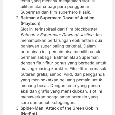
tema yang menarik menjadikan slot ini
pilihan utama bagi para penggemar
Superman dan film superhero klasik.
Batman v Superman: Dawn of Justice
(Playtech)
Slot ini terinspirasi dari film blockbuster
Batman v Superman: Dawn of Justice
dan
menampilkan pertarungan epik antara dua
pahlawan super paling terkenal. Dalam
permainan ini, pemain bisa memilih untuk
bermain sebagai Batman atau Superman,
dengan fitur-fitur bonus yang berbeda untuk
masing-masing karakter. Fitur-fitur termasuk
putaran gratis, simbol wild, dan pengganda
yang meningkatkan peluang pemain untuk
menang besar. Dengan tema yang penuh
aksi dan grafis yang menakjubkan, slot ini
menawarkan pengalaman bermain yang
seru dan penuh ketegangan.
Spider-Man: Attack of the Green Goblin
(NetEnt)