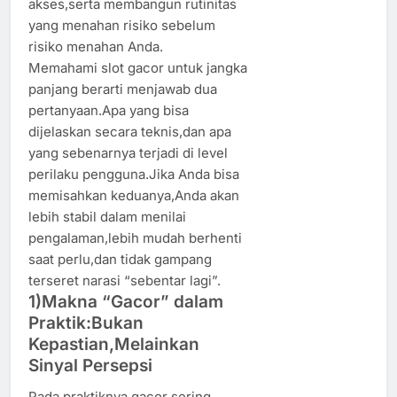
akses,serta membangun rutinitas
yang menahan risiko sebelum
risiko menahan Anda.
Memahami slot gacor untuk jangka
panjang berarti menjawab dua
pertanyaan.Apa yang bisa
dijelaskan secara teknis,dan apa
yang sebenarnya terjadi di level
perilaku pengguna.Jika Anda bisa
memisahkan keduanya,Anda akan
lebih stabil dalam menilai
pengalaman,lebih mudah berhenti
saat perlu,dan tidak gampang
terseret narasi “sebentar lagi”.
1)Makna “Gacor” dalam
Praktik:Bukan
Kepastian,Melainkan
Sinyal Persepsi
Pada praktiknya,gacor sering