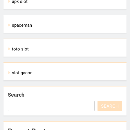
apk slot
spaceman
toto slot
slot gacor
Search
SEARCH