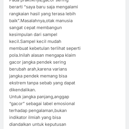
berarti “saya baru saja mengalami
rangkaian hasil yang terasa lebih
baik”.Masalahnya,otak manusia
sangat cepat membangun
kesimpulan dari sampel
kecil.Sampel kecil mudah
membuat kebetulan terlihat seperti
pola.Inilah alasan mengapa klaim
gacor jangka pendek sering
berubah arah,karena varians
jangka pendek memang bisa
ekstrem tanpa sebab yang dapat
dikendalikan.
Untuk jangka panjang,anggap
“gacor” sebagai label emosional
terhadap pengalaman,bukan
indikator ilmiah yang bisa
diandalkan untuk keputusan