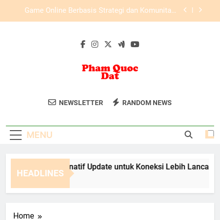
Skip
Tips Mengakses Login Tiara4D dengan Aman dan
to
Stabil
content
Gamer di Era Modern: Dari Hobi Menjadi Profesi
Digital yang Menjanjikan
LAE138 Link Alternatif Update untuk Koneksi
Lebih Lancar
Game Online Berbasis Strategi dan Komunitas:
Kunci Sukses Interaksi dan Dominasi Digital
Pham Quoc Dat
Nikmati Karya Fotografi Inspiratif Dari
Tips Mengakses Login Tiara4D dengan Aman dan
NEWSLETTER
RANDOM NEWS
Stabil
Pham Quoc Dat.
Gamer di Era Modern: Dari Hobi Menjadi Profesi
Digital yang Menjanjikan
MENU
E138 Link Alternatif Update untuk Koneksi Lebih Lancar
HEADLINES
Months Ago
Home