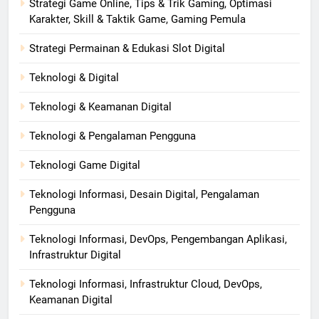
Strategi Game Online, Tips & Trik Gaming, Optimasi
Karakter, Skill & Taktik Game, Gaming Pemula
Strategi Permainan & Edukasi Slot Digital
Teknologi & Digital
Teknologi & Keamanan Digital
Teknologi & Pengalaman Pengguna
Teknologi Game Digital
Teknologi Informasi, Desain Digital, Pengalaman
Pengguna
Teknologi Informasi, DevOps, Pengembangan Aplikasi,
Infrastruktur Digital
Teknologi Informasi, Infrastruktur Cloud, DevOps,
Keamanan Digital