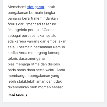
Memahami
slot gacor
untuk
pengalaman bermain jangka
panjang berarti memindahkan
fokus dari “mencari fase” ke
“mengelola perilaku”.Gacor
sebagai persepsi akan selalu
ada,karena varians dan emosi akan
selalu bermain bersamaan.Namun
ketika Anda memegang konsep
teknis dasar,mengenali
bias,menjaga ritme,dan disiplin
pada batas dana serta waktu,Anda
membangun pengalaman yang
lebih stabil,lebih aman,dan tidak
dikendalikan oleh momen sesaat.
Read More