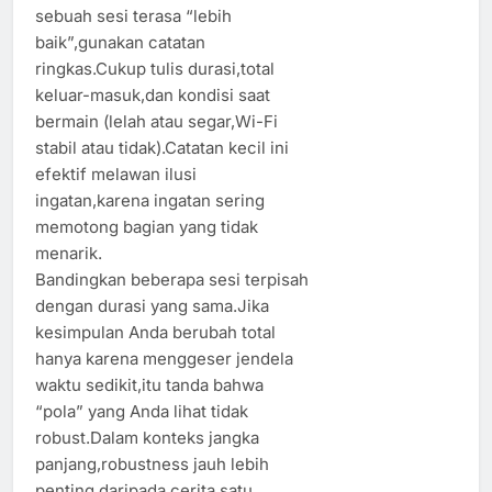
sebuah sesi terasa “lebih
baik”,gunakan catatan
ringkas.Cukup tulis durasi,total
keluar-masuk,dan kondisi saat
bermain (lelah atau segar,Wi-Fi
stabil atau tidak).Catatan kecil ini
efektif melawan ilusi
ingatan,karena ingatan sering
memotong bagian yang tidak
menarik.
Bandingkan beberapa sesi terpisah
dengan durasi yang sama.Jika
kesimpulan Anda berubah total
hanya karena menggeser jendela
waktu sedikit,itu tanda bahwa
“pola” yang Anda lihat tidak
robust.Dalam konteks jangka
panjang,robustness jauh lebih
penting daripada cerita satu