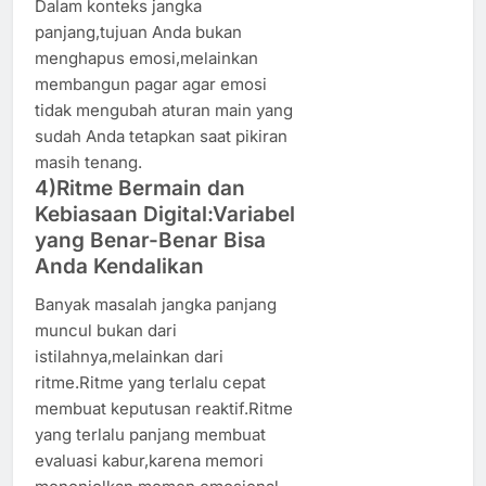
Dalam konteks jangka
panjang,tujuan Anda bukan
menghapus emosi,melainkan
membangun pagar agar emosi
tidak mengubah aturan main yang
sudah Anda tetapkan saat pikiran
masih tenang.
4)Ritme Bermain dan
Kebiasaan Digital:Variabel
yang Benar-Benar Bisa
Anda Kendalikan
Banyak masalah jangka panjang
muncul bukan dari
istilahnya,melainkan dari
ritme.Ritme yang terlalu cepat
membuat keputusan reaktif.Ritme
yang terlalu panjang membuat
evaluasi kabur,karena memori