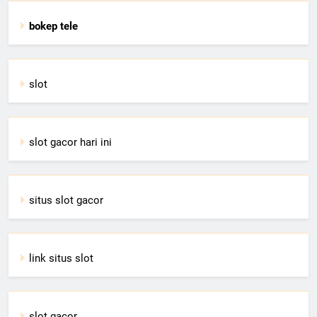
bokep tele
slot
slot gacor hari ini
situs slot gacor
link situs slot
slot gacor