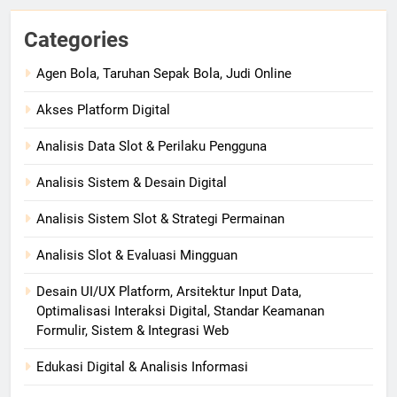
Categories
Agen Bola, Taruhan Sepak Bola, Judi Online
Akses Platform Digital
Analisis Data Slot & Perilaku Pengguna
Analisis Sistem & Desain Digital
Analisis Sistem Slot & Strategi Permainan
Analisis Slot & Evaluasi Mingguan
Desain UI/UX Platform, Arsitektur Input Data,
Optimalisasi Interaksi Digital, Standar Keamanan
Formulir, Sistem & Integrasi Web
Edukasi Digital & Analisis Informasi