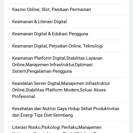
Kasino Online, Slot, Panduan Permainan
Keamanan & Literasi Digital
Keamanan Digital & Edukasi Pengguna
Keamanan Digital, Perjudian Online, Teknologi
Keamanan Platform Digital,Stabilitas Layanan
Online,Manajemen Infrastruktur,Optimasi
Sistem,Pengalaman Pengguna
Keandalan Server Digital,Manajemen Infrastruktur
Online,Stabilitas Platform Modern,Solusi Akses
Profesional
Kesehatan dan Nutrisi Gaya Hidup Sehat Produktivitas
dan Energi Tips Diet Seimbang
Literasi Risiko,Psikologi Perilaku,Manajemen