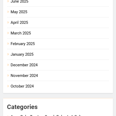
June 2025
May 2025
April 2025
March 2025
February 2025
January 2025
December 2024
November 2024
October 2024
Categories