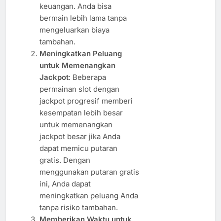
keuangan. Anda bisa
bermain lebih lama tanpa
mengeluarkan biaya
tambahan.
Meningkatkan Peluang
untuk Memenangkan
Jackpot
: Beberapa
permainan slot dengan
jackpot progresif memberi
kesempatan lebih besar
untuk memenangkan
jackpot besar jika Anda
dapat memicu putaran
gratis. Dengan
menggunakan putaran gratis
ini, Anda dapat
meningkatkan peluang Anda
tanpa risiko tambahan.
Memberikan Waktu untuk