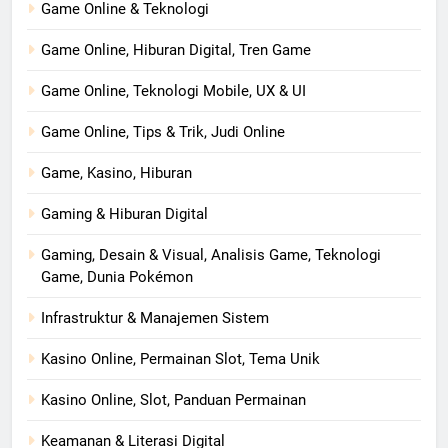
Game Online & Teknologi
Game Online, Hiburan Digital, Tren Game
Game Online, Teknologi Mobile, UX & UI
Game Online, Tips & Trik, Judi Online
Game, Kasino, Hiburan
Gaming & Hiburan Digital
Gaming, Desain & Visual, Analisis Game, Teknologi
Game, Dunia Pokémon
Infrastruktur & Manajemen Sistem
Kasino Online, Permainan Slot, Tema Unik
Kasino Online, Slot, Panduan Permainan
Keamanan & Literasi Digital