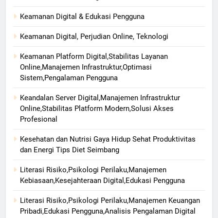
Keamanan Digital & Edukasi Pengguna
Keamanan Digital, Perjudian Online, Teknologi
Keamanan Platform Digital,Stabilitas Layanan
Online,Manajemen Infrastruktur,Optimasi
Sistem,Pengalaman Pengguna
Keandalan Server Digital,Manajemen Infrastruktur
Online,Stabilitas Platform Modern,Solusi Akses
Profesional
Kesehatan dan Nutrisi Gaya Hidup Sehat Produktivitas
dan Energi Tips Diet Seimbang
Literasi Risiko,Psikologi Perilaku,Manajemen
Kebiasaan,Kesejahteraan Digital,Edukasi Pengguna
Literasi Risiko,Psikologi Perilaku,Manajemen Keuangan
Pribadi,Edukasi Pengguna,Analisis Pengalaman Digital