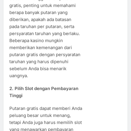
gratis, penting untuk memahami
berapa banyak putaran yang
diberikan, apakah ada batasan
pada taruhan per putaran, serta
persyaratan taruhan yang berlaku.
Beberapa kasino mungkin
memberikan kemenangan dari
putaran gratis dengan persyaratan
taruhan yang harus dipenuhi
sebelum Anda bisa menarik
uangnya.
2.
Pilih Slot dengan Pembayaran
Tinggi
Putaran gratis dapat memberi Anda
peluang besar untuk menang,
tetapi Anda juga harus memilih slot
yang menawarkan pembayaran