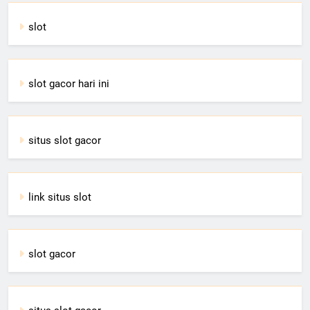
slot
slot gacor hari ini
situs slot gacor
link situs slot
slot gacor