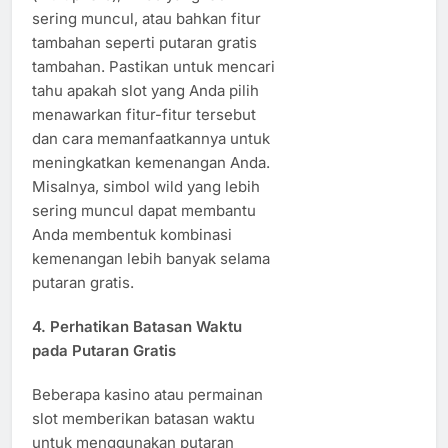
sering muncul, atau bahkan fitur
tambahan seperti putaran gratis
tambahan. Pastikan untuk mencari
tahu apakah slot yang Anda pilih
menawarkan fitur-fitur tersebut
dan cara memanfaatkannya untuk
meningkatkan kemenangan Anda.
Misalnya, simbol wild yang lebih
sering muncul dapat membantu
Anda membentuk kombinasi
kemenangan lebih banyak selama
putaran gratis.
4.
Perhatikan Batasan Waktu
pada Putaran Gratis
Beberapa kasino atau permainan
slot memberikan batasan waktu
untuk menggunakan putaran