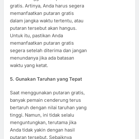
gratis. Artinya, Anda harus segera
memanfaatkan putaran gratis
dalam jangka waktu tertentu, atau
putaran tersebut akan hangus.
Untuk itu, pastikan Anda
memanfaatkan putaran gratis
segera setelah diterima dan jangan
menundanya jika ada batasan
waktu yang ketat.
5.
Gunakan Taruhan yang Tepat
Saat menggunakan putaran gratis,
banyak pemain cenderung terus
bertaruh dengan nilai taruhan yang
tinggi. Namun, ini tidak selalu
menguntungkan, terutama jika
Anda tidak yakin dengan hasil
putaran tersebut. Sebaiknya