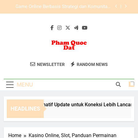
Skip
Tips Mengakses Login Tiara4D dengan Aman dan
to
Stabil
content
Gamer di Era Modern: Dari Hobi Menjadi Profesi
Digital yang Menjanjikan
LAE138 Link Alternatif Update untuk Koneksi
Lebih Lancar
Game Online Berbasis Strategi dan Komunitas:
Kunci Sukses Interaksi dan Dominasi Digital
Pham Quoc Dat
Nikmati Karya Fotografi Inspiratif Dari
Tips Mengakses Login Tiara4D dengan Aman dan
NEWSLETTER
RANDOM NEWS
Stabil
Pham Quoc Dat.
Gamer di Era Modern: Dari Hobi Menjadi Profesi
Digital yang Menjanjikan
MENU
E138 Link Alternatif Update untuk Koneksi Lebih Lancar
HEADLINES
onths Ago
Home
Kasino Online, Slot, Panduan Permainan