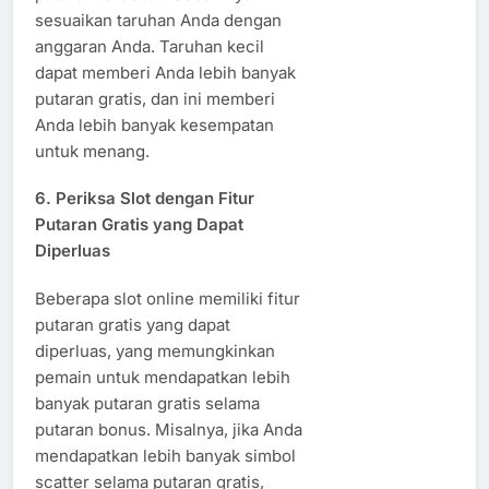
sesuaikan taruhan Anda dengan
anggaran Anda. Taruhan kecil
dapat memberi Anda lebih banyak
putaran gratis, dan ini memberi
Anda lebih banyak kesempatan
untuk menang.
6.
Periksa Slot dengan Fitur
Putaran Gratis yang Dapat
Diperluas
Beberapa slot online memiliki fitur
putaran gratis yang dapat
diperluas, yang memungkinkan
pemain untuk mendapatkan lebih
banyak putaran gratis selama
putaran bonus. Misalnya, jika Anda
mendapatkan lebih banyak simbol
scatter selama putaran gratis,