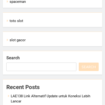
spaceman
toto slot
slot gacor
Search
SEARCH
Recent Posts
LAE138 Link Alternatif Update untuk Koneksi Lebih
Lancar