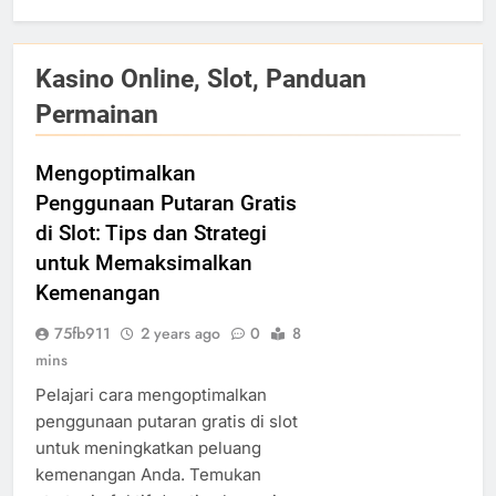
Kasino Online, Slot, Panduan
Permainan
Mengoptimalkan
Penggunaan Putaran Gratis
di Slot: Tips dan Strategi
untuk Memaksimalkan
Kemenangan
75fb911
2 years ago
0
8
mins
Pelajari cara mengoptimalkan
penggunaan putaran gratis di slot
untuk meningkatkan peluang
kemenangan Anda. Temukan