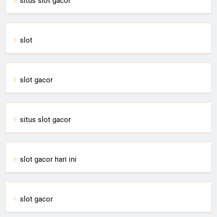
situs slot gacor
slot
slot gacor
situs slot gacor
slot gacor hari ini
slot gacor