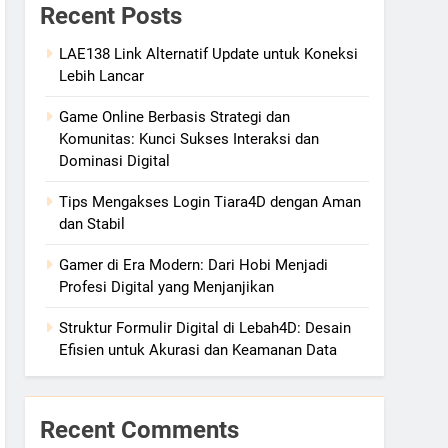
Recent Posts
LAE138 Link Alternatif Update untuk Koneksi
Lebih Lancar
Game Online Berbasis Strategi dan
Komunitas: Kunci Sukses Interaksi dan
Dominasi Digital
Tips Mengakses Login Tiara4D dengan Aman
dan Stabil
Gamer di Era Modern: Dari Hobi Menjadi
Profesi Digital yang Menjanjikan
Struktur Formulir Digital di Lebah4D: Desain
Efisien untuk Akurasi dan Keamanan Data
Recent Comments