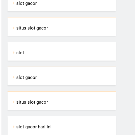
slot gacor
situs slot gacor
slot
slot gacor
situs slot gacor
slot gacor hari ini