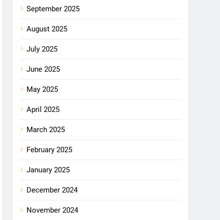
September 2025
August 2025
July 2025
June 2025
May 2025
April 2025
March 2025
February 2025
January 2025
December 2024
November 2024