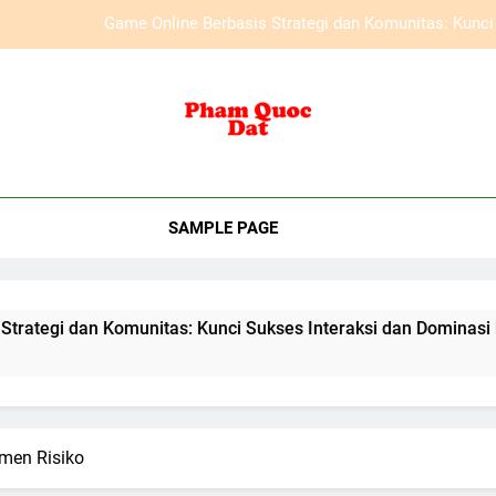
Game Online Berbasis Strategi dan Komunitas: Kunci 
Tips Mengakses 
Gamer di Era Modern: Dari Hobi Me
m Quoc Dat
LAE138 Link Alterna
rya Fotografi Inspiratif Dari Pham Quoc Dat.
Game Online Berbasis Strategi dan Komunitas: Kunci 
SAMPLE PAGE
Tips Mengakses 
Gamer di Era Modern: Dari Hobi Me
Komunitas: Kunci Sukses Interaksi dan Dominasi Digital
emen Risiko