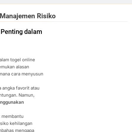
, Manajemen Risiko
Penting dalam
lam togel online
emukan alasan
imana cara menyusun
 angka favorit atau
untungan. Namun,
nggunakan
at membantu
siko kehilangan
membahas mengapa