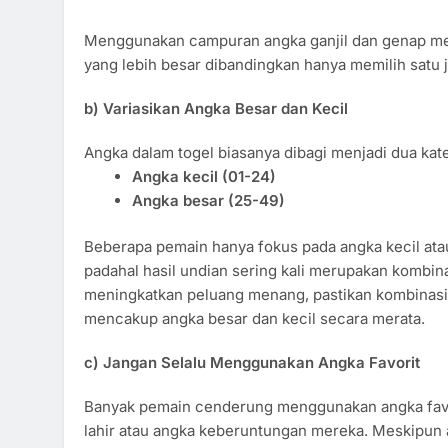
Menggunakan campuran angka ganjil dan genap m
yang lebih besar dibandingkan hanya memilih satu j
b) Variasikan Angka Besar dan Kecil
Angka dalam togel biasanya dibagi menjadi dua kate
Angka kecil (01-24)
Angka besar (25-49)
Beberapa pemain hanya fokus pada angka kecil ata
padahal hasil undian sering kali merupakan kombin
meningkatkan peluang menang, pastikan kombinas
mencakup angka besar dan kecil secara merata.
c) Jangan Selalu Menggunakan Angka Favorit
Banyak pemain cenderung menggunakan angka favor
lahir atau angka keberuntungan mereka. Meskipun 