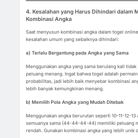
4. Kesalahan yang Harus Dihindari dalam
Kombinasi Angka
Saat menyusun kombinasi angka dalam togel online
kesalahan umum yang sebaiknya dihindari:
a) Terlalu Bergantung pada Angka yang Sama
Menggunakan angka yang sama berulang kali tidak
peluang menang. Ingat bahwa togel adalah permain
probabilitas, jadi lebih baik menyebar kombinasi an
lebih banyak kemungkinan menang.
b) Memilih Pola Angka yang Mudah Ditebak
Menggunakan angka berurutan seperti 10-11-12-13 
semuanya sama (44-44-44-44) memiliki peluang 
rendah. Gunakan kombinasi angka yang lebih unik 