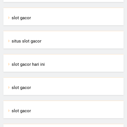
slot gacor
situs slot gacor
slot gacor hari ini
slot gacor
slot gacor