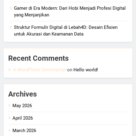
Gamer di Era Modern: Dari Hobi Menjadi Profesi Digital
yang Menjanjikan
Struktur Formulir Digital di Lebah4D: Desain Efisien
untuk Akurasi dan Keamanan Data
Recent Comments
A WordPress Commenter
on
Hello world!
Archives
May 2026
April 2026
March 2026