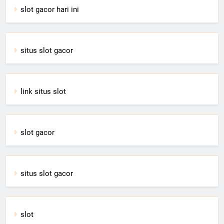
slot gacor hari ini
situs slot gacor
link situs slot
slot gacor
situs slot gacor
slot