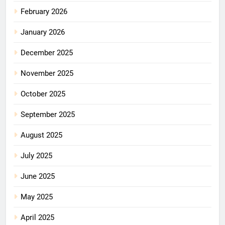
February 2026
January 2026
December 2025
November 2025
October 2025
September 2025
August 2025
July 2025
June 2025
May 2025
April 2025