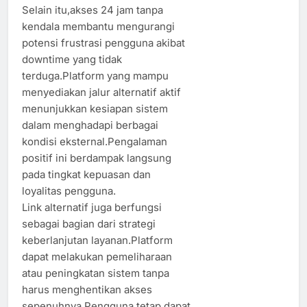
Selain itu,akses 24 jam tanpa
kendala membantu mengurangi
potensi frustrasi pengguna akibat
downtime yang tidak
terduga.Platform yang mampu
menyediakan jalur alternatif aktif
menunjukkan kesiapan sistem
dalam menghadapi berbagai
kondisi eksternal.Pengalaman
positif ini berdampak langsung
pada tingkat kepuasan dan
loyalitas pengguna.
Link alternatif juga berfungsi
sebagai bagian dari strategi
keberlanjutan layanan.Platform
dapat melakukan pemeliharaan
atau peningkatan sistem tanpa
harus menghentikan akses
sepenuhnya.Pengguna tetap dapat