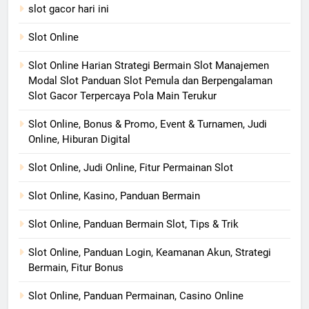
slot gacor hari ini
Slot Online
Slot Online Harian Strategi Bermain Slot Manajemen
Modal Slot Panduan Slot Pemula dan Berpengalaman
Slot Gacor Terpercaya Pola Main Terukur
Slot Online, Bonus & Promo, Event & Turnamen, Judi
Online, Hiburan Digital
Slot Online, Judi Online, Fitur Permainan Slot
Slot Online, Kasino, Panduan Bermain
Slot Online, Panduan Bermain Slot, Tips & Trik
Slot Online, Panduan Login, Keamanan Akun, Strategi
Bermain, Fitur Bonus
Slot Online, Panduan Permainan, Casino Online