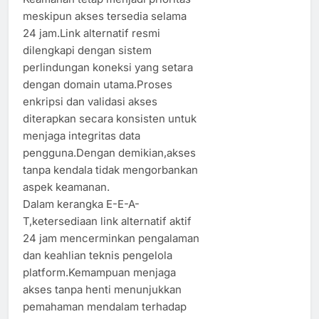
meskipun akses tersedia selama
24 jam.Link alternatif resmi
dilengkapi dengan sistem
perlindungan koneksi yang setara
dengan domain utama.Proses
enkripsi dan validasi akses
diterapkan secara konsisten untuk
menjaga integritas data
pengguna.Dengan demikian,akses
tanpa kendala tidak mengorbankan
aspek keamanan.
Dalam kerangka E-E-A-
T,ketersediaan link alternatif aktif
24 jam mencerminkan pengalaman
dan keahlian teknis pengelola
platform.Kemampuan menjaga
akses tanpa henti menunjukkan
pemahaman mendalam terhadap