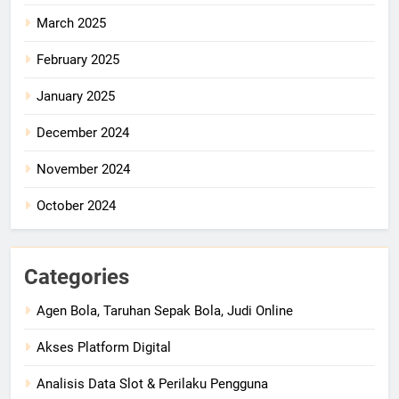
March 2025
February 2025
January 2025
December 2024
November 2024
October 2024
Categories
Agen Bola, Taruhan Sepak Bola, Judi Online
Akses Platform Digital
Analisis Data Slot & Perilaku Pengguna