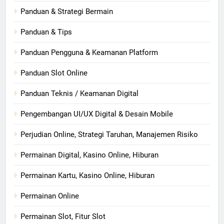
Panduan & Strategi Bermain
Panduan & Tips
Panduan Pengguna & Keamanan Platform
Panduan Slot Online
Panduan Teknis / Keamanan Digital
Pengembangan UI/UX Digital & Desain Mobile
Perjudian Online, Strategi Taruhan, Manajemen Risiko
Permainan Digital, Kasino Online, Hiburan
Permainan Kartu, Kasino Online, Hiburan
Permainan Online
Permainan Slot, Fitur Slot