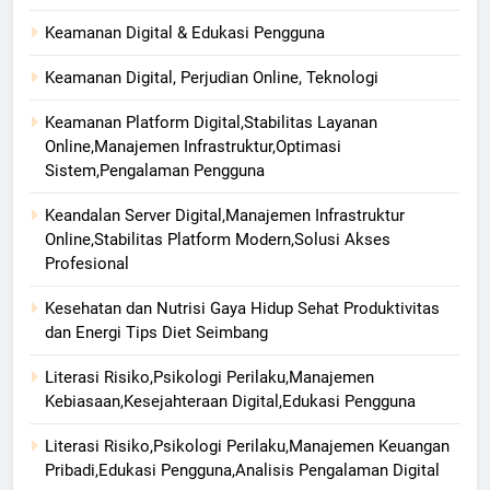
Keamanan Digital & Edukasi Pengguna
Keamanan Digital, Perjudian Online, Teknologi
Keamanan Platform Digital,Stabilitas Layanan
Online,Manajemen Infrastruktur,Optimasi
Sistem,Pengalaman Pengguna
Keandalan Server Digital,Manajemen Infrastruktur
Online,Stabilitas Platform Modern,Solusi Akses
Profesional
Kesehatan dan Nutrisi Gaya Hidup Sehat Produktivitas
dan Energi Tips Diet Seimbang
Literasi Risiko,Psikologi Perilaku,Manajemen
Kebiasaan,Kesejahteraan Digital,Edukasi Pengguna
Literasi Risiko,Psikologi Perilaku,Manajemen Keuangan
Pribadi,Edukasi Pengguna,Analisis Pengalaman Digital