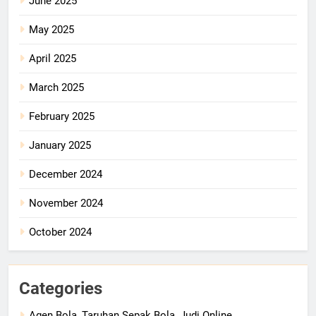
June 2025
May 2025
April 2025
March 2025
February 2025
January 2025
December 2024
November 2024
October 2024
Categories
Agen Bola, Taruhan Sepak Bola, Judi Online