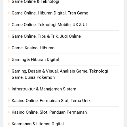
Game Online & Teknologi
Game Online, Hiburan Digital, Tren Game
Game Online, Teknologi Mobile, UX & UI
Game Online, Tips & Trik, Judi Online
Game, Kasino, Hiburan
Gaming & Hiburan Digital
Gaming, Desain & Visual, Analisis Game, Teknologi
Game, Dunia Pokémon
Infrastruktur & Manajemen Sistem
Kasino Online, Permainan Slot, Tema Unik
Kasino Online, Slot, Panduan Permainan
Keamanan & Literasi Digital