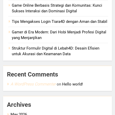
Game Online Berbasis Strategi dan Komunitas: Kunci
Sukses Interaksi dan Dominasi Digital
Tips Mengakses Login Tiara4D dengan Aman dan Stabil
Gamer di Era Modern: Dari Hobi Menjadi Profesi Digital
yang Menjanjikan
Struktur Formulir Digital di Lebah4D: Desain Efisien
untuk Akurasi dan Keamanan Data
Recent Comments
A WordPress Commenter
on
Hello world!
Archives
May 2026