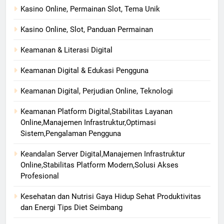
Kasino Online, Permainan Slot, Tema Unik
Kasino Online, Slot, Panduan Permainan
Keamanan & Literasi Digital
Keamanan Digital & Edukasi Pengguna
Keamanan Digital, Perjudian Online, Teknologi
Keamanan Platform Digital,Stabilitas Layanan
Online,Manajemen Infrastruktur,Optimasi
Sistem,Pengalaman Pengguna
Keandalan Server Digital,Manajemen Infrastruktur
Online,Stabilitas Platform Modern,Solusi Akses
Profesional
Kesehatan dan Nutrisi Gaya Hidup Sehat Produktivitas
dan Energi Tips Diet Seimbang