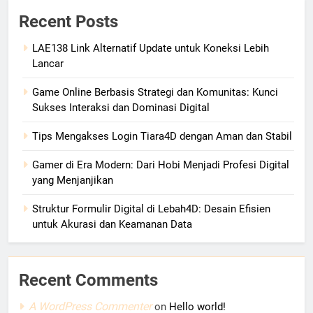
Recent Posts
LAE138 Link Alternatif Update untuk Koneksi Lebih
Lancar
Game Online Berbasis Strategi dan Komunitas: Kunci
Sukses Interaksi dan Dominasi Digital
Tips Mengakses Login Tiara4D dengan Aman dan Stabil
Gamer di Era Modern: Dari Hobi Menjadi Profesi Digital
yang Menjanjikan
Struktur Formulir Digital di Lebah4D: Desain Efisien
untuk Akurasi dan Keamanan Data
Recent Comments
A WordPress Commenter
on
Hello world!