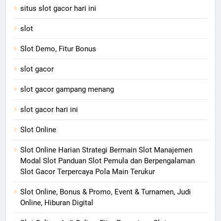
situs slot gacor hari ini
slot
Slot Demo, Fitur Bonus
slot gacor
slot gacor gampang menang
slot gacor hari ini
Slot Online
Slot Online Harian Strategi Bermain Slot Manajemen
Modal Slot Panduan Slot Pemula dan Berpengalaman
Slot Gacor Terpercaya Pola Main Terukur
Slot Online, Bonus & Promo, Event & Turnamen, Judi
Online, Hiburan Digital