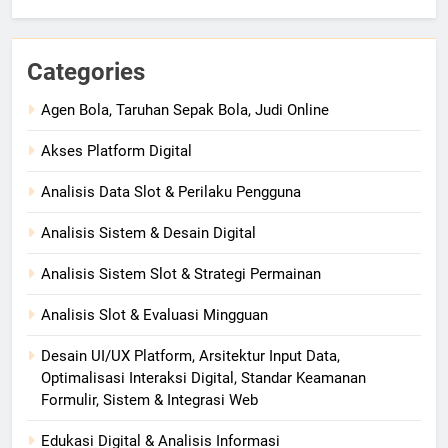
Categories
Agen Bola, Taruhan Sepak Bola, Judi Online
Akses Platform Digital
Analisis Data Slot & Perilaku Pengguna
Analisis Sistem & Desain Digital
Analisis Sistem Slot & Strategi Permainan
Analisis Slot & Evaluasi Mingguan
Desain UI/UX Platform, Arsitektur Input Data,
Optimalisasi Interaksi Digital, Standar Keamanan
Formulir, Sistem & Integrasi Web
Edukasi Digital & Analisis Informasi