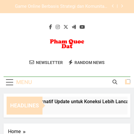
Skip
Tips Mengakses Login Tiara4D dengan Aman dan
to
Stabil
content
Gamer di Era Modern: Dari Hobi Menjadi Profesi
Digital yang Menjanjikan
LAE138 Link Alternatif Update untuk Koneksi
Lebih Lancar
Game Online Berbasis Strategi dan Komunitas:
Kunci Sukses Interaksi dan Dominasi Digital
Pham Quoc Dat
Nikmati Karya Fotografi Inspiratif Dari
Tips Mengakses Login Tiara4D dengan Aman dan
NEWSLETTER
RANDOM NEWS
Stabil
Pham Quoc Dat.
Gamer di Era Modern: Dari Hobi Menjadi Profesi
Digital yang Menjanjikan
MENU
AE138 Link Alternatif Update untuk Koneksi Lebih Lancar
HEADLINES
 Months Ago
Home