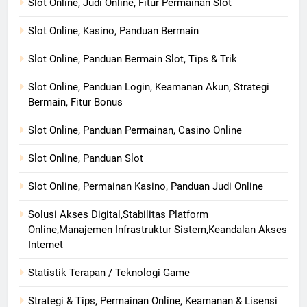
Slot Online, Judi Online, Fitur Permainan Slot
Slot Online, Kasino, Panduan Bermain
Slot Online, Panduan Bermain Slot, Tips & Trik
Slot Online, Panduan Login, Keamanan Akun, Strategi
Bermain, Fitur Bonus
Slot Online, Panduan Permainan, Casino Online
Slot Online, Panduan Slot
Slot Online, Permainan Kasino, Panduan Judi Online
Solusi Akses Digital,Stabilitas Platform
Online,Manajemen Infrastruktur Sistem,Keandalan Akses
Internet
Statistik Terapan / Teknologi Game
Strategi & Tips, Permainan Online, Keamanan & Lisensi