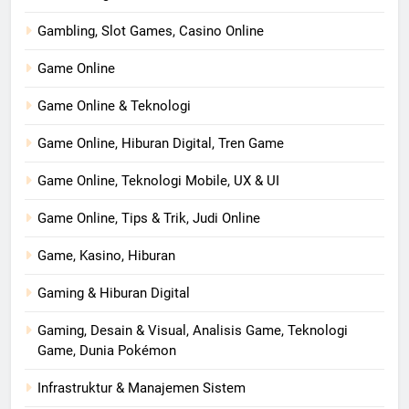
Gambling, Slot Games, Casino Online
Game Online
Game Online & Teknologi
Game Online, Hiburan Digital, Tren Game
Game Online, Teknologi Mobile, UX & UI
Game Online, Tips & Trik, Judi Online
Game, Kasino, Hiburan
Gaming & Hiburan Digital
Gaming, Desain & Visual, Analisis Game, Teknologi
Game, Dunia Pokémon
Infrastruktur & Manajemen Sistem