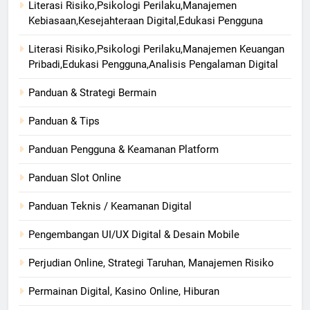
Literasi Risiko,Psikologi Perilaku,Manajemen
Kebiasaan,Kesejahteraan Digital,Edukasi Pengguna
Literasi Risiko,Psikologi Perilaku,Manajemen Keuangan
Pribadi,Edukasi Pengguna,Analisis Pengalaman Digital
Panduan & Strategi Bermain
Panduan & Tips
Panduan Pengguna & Keamanan Platform
Panduan Slot Online
Panduan Teknis / Keamanan Digital
Pengembangan UI/UX Digital & Desain Mobile
Perjudian Online, Strategi Taruhan, Manajemen Risiko
Permainan Digital, Kasino Online, Hiburan