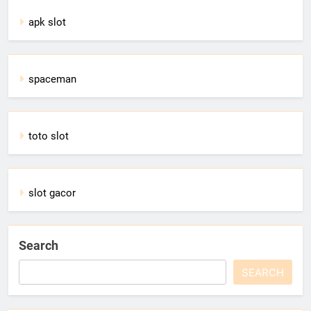
apk slot
spaceman
toto slot
slot gacor
Search
SEARCH