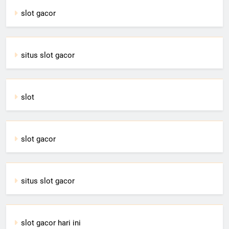
slot gacor
situs slot gacor
slot
slot gacor
situs slot gacor
slot gacor hari ini