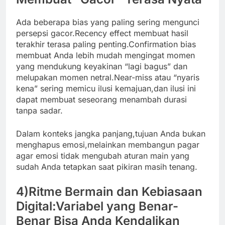
Ada beberapa bias yang paling sering mengunci
persepsi gacor.Recency effect membuat hasil
terakhir terasa paling penting.Confirmation bias
membuat Anda lebih mudah mengingat momen
yang mendukung keyakinan “lagi bagus” dan
melupakan momen netral.Near-miss atau “nyaris
kena” sering memicu ilusi kemajuan,dan ilusi ini
dapat membuat seseorang menambah durasi
tanpa sadar.
Dalam konteks jangka panjang,tujuan Anda bukan
menghapus emosi,melainkan membangun pagar
agar emosi tidak mengubah aturan main yang
sudah Anda tetapkan saat pikiran masih tenang.
4)Ritme Bermain dan Kebiasaan
Digital:Variabel yang Benar-
Benar Bisa Anda Kendalikan