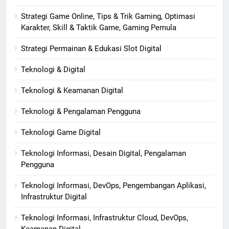
Strategi Game Online, Tips & Trik Gaming, Optimasi
Karakter, Skill & Taktik Game, Gaming Pemula
Strategi Permainan & Edukasi Slot Digital
Teknologi & Digital
Teknologi & Keamanan Digital
Teknologi & Pengalaman Pengguna
Teknologi Game Digital
Teknologi Informasi, Desain Digital, Pengalaman
Pengguna
Teknologi Informasi, DevOps, Pengembangan Aplikasi,
Infrastruktur Digital
Teknologi Informasi, Infrastruktur Cloud, DevOps,