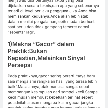
menjawab dua pertanyaan.Apa yang bisa
dijelaskan secara teknis,dan apa yang sebenarnya
terjadi di level perilaku pengguna.Jika Anda bisa
memisahkan keduanya,Anda akan lebih stabil
dalam menilai pengalaman,lebih mudah berhenti
saat perlu,dan tidak gampang terseret narasi
“sebentar lagi”.
1)Makna “Gacor” dalam
Praktik:Bukan
Kepastian,Melainkan Sinyal
Persepsi
Pada praktiknya,gacor sering berarti “saya baru
saja mengalami rangkaian hasil yang terasa lebih
baik”.Masalahnya,otak manusia sangat cepat
membangun kesimpulan dari sampel kecil.Sampel
kecil mudah membuat kebetulan terlihat seperti
pola.Inilah alasan mengapa klaim gacor jangka
pendek sering berubah arah,karena varians jangka