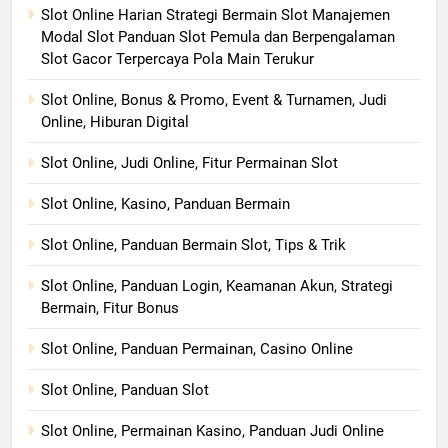
Slot Online Harian Strategi Bermain Slot Manajemen
Modal Slot Panduan Slot Pemula dan Berpengalaman
Slot Gacor Terpercaya Pola Main Terukur
Slot Online, Bonus & Promo, Event & Turnamen, Judi
Online, Hiburan Digital
Slot Online, Judi Online, Fitur Permainan Slot
Slot Online, Kasino, Panduan Bermain
Slot Online, Panduan Bermain Slot, Tips & Trik
Slot Online, Panduan Login, Keamanan Akun, Strategi
Bermain, Fitur Bonus
Slot Online, Panduan Permainan, Casino Online
Slot Online, Panduan Slot
Slot Online, Permainan Kasino, Panduan Judi Online