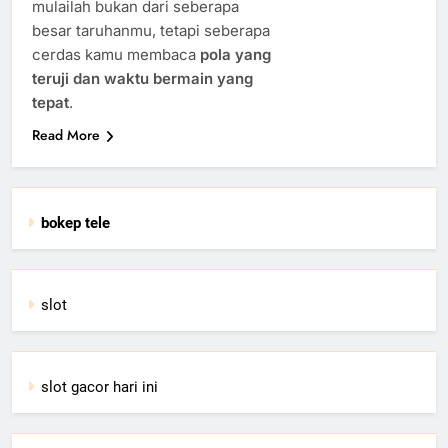
mulailah bukan dari seberapa
besar taruhanmu, tetapi seberapa
cerdas kamu membaca
pola yang
teruji dan waktu bermain yang
tepat
.
Read More
bokep tele
slot
slot gacor hari ini