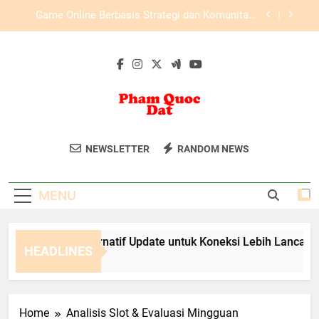
Skip
Tips Mengakses Login Tiara4D dengan Aman dan
to
Stabil
content
Gamer di Era Modern: Dari Hobi Menjadi Profesi
Digital yang Menjanjikan
LAE138 Link Alternatif Update untuk Koneksi
Lebih Lancar
Game Online Berbasis Strategi dan Komunitas:
Kunci Sukses Interaksi dan Dominasi Digital
Pham Quoc Dat
Nikmati Karya Fotografi Inspiratif Dari
Tips Mengakses Login Tiara4D dengan Aman dan
NEWSLETTER
RANDOM NEWS
Stabil
Pham Quoc Dat.
Gamer di Era Modern: Dari Hobi Menjadi Profesi
Digital yang Menjanjikan
MENU
AE138 Link Alternatif Update untuk Koneksi Lebih Lancar
HEADLINES
 Months Ago
Home
Analisis Slot & Evaluasi Mingguan