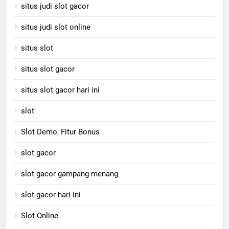
situs judi slot gacor
situs judi slot online
situs slot
situs slot gacor
situs slot gacor hari ini
slot
Slot Demo, Fitur Bonus
slot gacor
slot gacor gampang menang
slot gacor hari ini
Slot Online