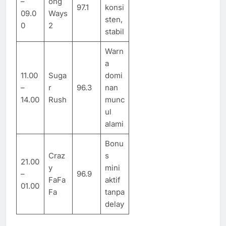
–
ong
97.1
konsi
09.0
Ways
sten,
0
2
stabil
Warn
a
11.00
Suga
domi
–
r
96.3
nan
14.00
Rush
munc
ul
alami
Bonu
Craz
s
21.00
y
mini
–
96.9
FaFa
aktif
01.00
Fa
tanpa
delay