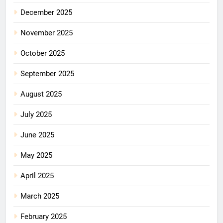
December 2025
November 2025
October 2025
September 2025
August 2025
July 2025
June 2025
May 2025
April 2025
March 2025
February 2025