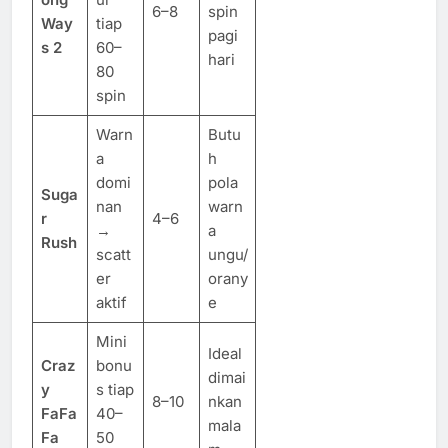
6–8
spin
Way
tiap
pagi
s 2
60–
hari
80
spin
Warn
Butu
a
h
domi
pola
Suga
nan
warn
r
4–6
→
a
Rush
scatt
ungu/
er
orany
aktif
e
Mini
Ideal
Craz
bonu
dimai
y
s tiap
8–10
nkan
FaFa
40–
mala
Fa
50