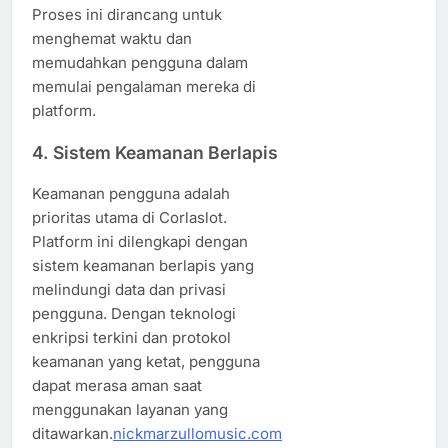
Proses ini dirancang untuk
menghemat waktu dan
memudahkan pengguna dalam
memulai pengalaman mereka di
platform.
4.
Sistem Keamanan Berlapis
Keamanan pengguna adalah
prioritas utama di Corlaslot.
Platform ini dilengkapi dengan
sistem keamanan berlapis yang
melindungi data dan privasi
pengguna. Dengan teknologi
enkripsi terkini dan protokol
keamanan yang ketat, pengguna
dapat merasa aman saat
menggunakan layanan yang
ditawarkan.
nickmarzullomusic.com