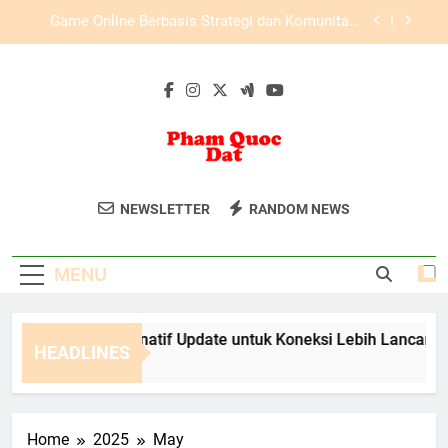
Skip
Tips Mengakses Login Tiara4D dengan Aman dan
to
Stabil
content
Gamer di Era Modern: Dari Hobi Menjadi Profesi
Digital yang Menjanjikan
LAE138 Link Alternatif Update untuk Koneksi
Lebih Lancar
Game Online Berbasis Strategi dan Komunitas:
Kunci Sukses Interaksi dan Dominasi Digital
Pham Quoc Dat
Nikmati Karya Fotografi Inspiratif Dari
Tips Mengakses Login Tiara4D dengan Aman dan
NEWSLETTER
RANDOM NEWS
Stabil
Pham Quoc Dat.
Gamer di Era Modern: Dari Hobi Menjadi Profesi
Digital yang Menjanjikan
MENU
E138 Link Alternatif Update untuk Koneksi Lebih Lancar
HEADLINES
onths Ago
Home
2025
May