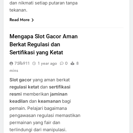
dan nikmati setiap putaran tanpa
tekanan.
Read More
Mengapa Slot Gacor Aman
Berkat Regulasi dan
Sertifikasi yang Ketat
75fb911
1 year ago
0
8
mins
Slot gacor
yang aman berkat
regulasi ketat
dan
sertifikasi
resmi
memberikan
jaminan
keadilan
dan
keamanan
bagi
pemain. Pelajari bagaimana
pengawasan regulasi memastikan
permainan yang fair dan
terlindungi dari manipulasi.