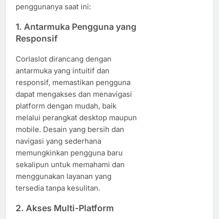
penggunanya saat ini:
1.
Antarmuka Pengguna yang
Responsif
Corlaslot dirancang dengan
antarmuka yang intuitif dan
responsif, memastikan pengguna
dapat mengakses dan menavigasi
platform dengan mudah, baik
melalui perangkat desktop maupun
mobile. Desain yang bersih dan
navigasi yang sederhana
memungkinkan pengguna baru
sekalipun untuk memahami dan
menggunakan layanan yang
tersedia tanpa kesulitan.
2.
Akses Multi-Platform