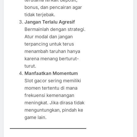
bonus, dan pencairan agar
tidak terjebak.
Jangan Terlalu Agresif
Bermainlah dengan strategi.
Atur modal dan jangan
terpancing untuk terus
menambah taruhan hanya
karena menang berturut-
turut.
Manfaatkan Momentum
Slot gacor sering memiliki
momen tertentu di mana
frekuensi kemenangan
meningkat. Jika dirasa tidak
menguntungkan, pindah ke
game lain.