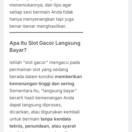
menemukannya, dan tips agar
setiap sesi bermain Anda tidak
hanya menyenangkan tapi juga
benar-benar menghasilkan.
Apa Itu Slot Gacor Langsung
Bayar?
Istilah “slot gacor” mengacu pada
permainan slot yang sedang
berada dalam kondisi
memberikan
kemenangan tinggi dan sering
.
Sementara itu, “langsung bayar”
berarti hasil kemenangan Anda
dapat langsung diproses,
dicairkan, atau digunakan kembali
untuk bermain
tanpa kendala
teknis, penundaan, atau syarat