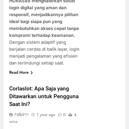
HORAS88 menghadirkan solusi
login digital yang aman dan
responsif, menjadikannya pilihan
ideal bagi siapa pun yang
membutuhkan akses cepat tanpa
kompromi terhadap keamanan.
Dengan sistem adaptif yang
berjalan cerdas di balik layar, login
menjadi pengalaman yang efisien
dan terlindungi setiap saat.
Read More
Corlaslot: Apa Saja yang
Ditawarkan untuk Pengguna
Saat Ini?
75fb911
1 year ago
0
4
mins