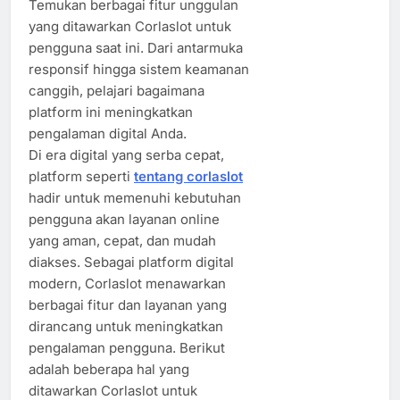
Temukan berbagai fitur unggulan
yang ditawarkan Corlaslot untuk
pengguna saat ini. Dari antarmuka
responsif hingga sistem keamanan
canggih, pelajari bagaimana
platform ini meningkatkan
pengalaman digital Anda.
Di era digital yang serba cepat,
platform seperti
tentang corlaslot
hadir untuk memenuhi kebutuhan
pengguna akan layanan online
yang aman, cepat, dan mudah
diakses. Sebagai platform digital
modern, Corlaslot menawarkan
berbagai fitur dan layanan yang
dirancang untuk meningkatkan
pengalaman pengguna. Berikut
adalah beberapa hal yang
ditawarkan Corlaslot untuk