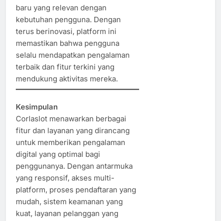
baru yang relevan dengan
kebutuhan pengguna. Dengan
terus berinovasi, platform ini
memastikan bahwa pengguna
selalu mendapatkan pengalaman
terbaik dan fitur terkini yang
mendukung aktivitas mereka.
Kesimpulan
Corlaslot menawarkan berbagai
fitur dan layanan yang dirancang
untuk memberikan pengalaman
digital yang optimal bagi
penggunanya. Dengan antarmuka
yang responsif, akses multi-
platform, proses pendaftaran yang
mudah, sistem keamanan yang
kuat, layanan pelanggan yang