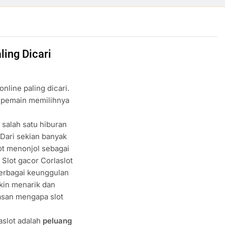
ling Dicari
nline paling dicari.
k pemain memilihnya
i salah satu hiburan
 Dari sekian banyak
ot menonjol sebagai
 Slot gacor Corlaslot
berbagai keunggulan
kin menarik dan
asan mengapa slot
aslot adalah
peluang