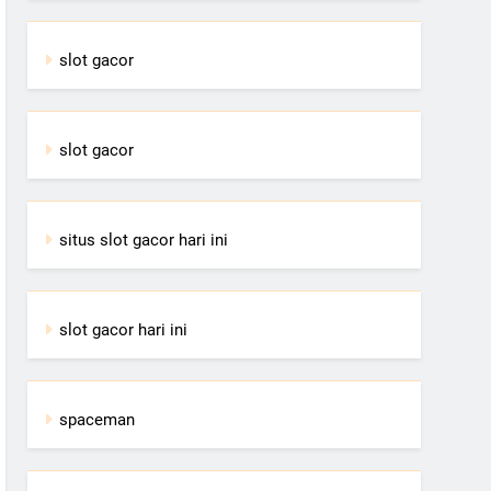
slot gacor
slot gacor
situs slot gacor hari ini
slot gacor hari ini
spaceman