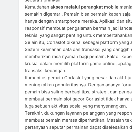
Kemudahan
akses melalui perangkat mobile
menjad
semakin digemari. Pemain bisa bermain kapan saja 
hanya dengan smartphone mereka. Aplikasi dan situ
responsif membuat pengalaman bermain jadi lanca
teknis, yang sangat penting untuk mempertahankan
Selain itu, Corlaslot dikenal sebagai platform yang
Sistem keamanan data dan transaksi yang canggih s
memberikan rasa nyaman bagi pemain. Faktor keper
krusial dalam memilih platform game online, apalag
transaksi keuangan.
Komunitas pemain Corlaslot yang besar dan aktif 
meningkatkan popularitasnya. Dengan adanya forum
pemain bisa saling berbagi tips, strategi, dan penga
membuat bermain slot gacor Corlaslot tidak hanya s
juga sebuah aktivitas sosial yang menyenangkan.
Terakhir, dukungan layanan pelanggan yang respons
membuat pemain merasa diperhatikan. Masalah te
pertanyaan seputar permainan dapat diselesaikan 