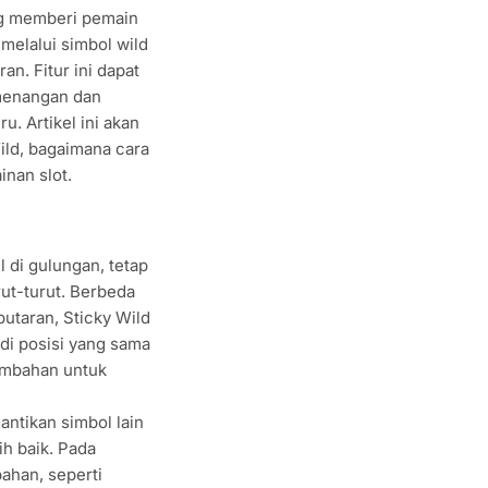
ng memberi pemain
elalui simbol wild
n. Fitur ini dapat
menangan dan
. Artikel ini akan
ild, bagaimana cara
nan slot.
l di gulungan, tetap
ut-turut. Berbeda
utaran, Sticky Wild
i posisi yang sama
ambahan untuk
ntikan simbol lain
h baik. Pada
bahan, seperti