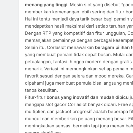
menang yang tinggi
. Mesin slot yang disebut “gac
memberikan kemenangan lebih sering dan fitur bo
Hal ini tentu menjadi daya tarik besar bagi pemain 
mendapatkan hasil maksimal dari setiap taruhan y
Dengan RTP yang kompetitif dan fitur unggulan, Cor
memanjakan pemainnya dengan berbagai kesempat
Selain itu, Corlaslot menawarkan
beragam pilihan
yang membuat pemain tidak cepat bosan. Mulai dari
petualangan, fantasi, hingga modern dengan grafis 
menarik. Variasi ini memungkinkan setiap pemain 
favorit sesuai dengan selera dan mood mereka. G
dipahami juga membuat pemula bisa langsung men
tanpa kesulitan.
Fitur-fitur
bonus yang inovatif dan mudah dipicu
j
mengapa slot gacor Corlaslot banyak dicari. Free sp
multiplier, dan jackpot progresif adalah beberapa fi
muncul dan memberikan peluang menang besar. Fitu
meningkatkan sensasi bermain tapi juga menambah
secara signifikan.