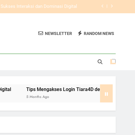
Sukses Interaksi dan Dominasi Digital
Login Tiara4D dengan Aman dan Stabil
njadi Profesi Digital yang Menjanjikan
NEWSLETTER
RANDOM NEWS
tif Update untuk Koneksi Lebih Lancar
Sukses Interaksi dan Dominasi Digital
Login Tiara4D dengan Aman dan Stabil
njadi Profesi Digital yang Menjanjikan
Tips Mengakses Login Tiara4D dengan Aman dan Stabil
5 Months Ago