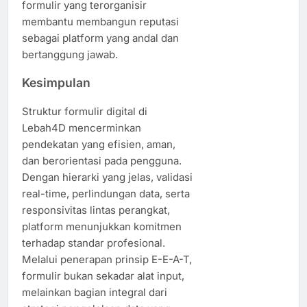
formulir yang terorganisir
membantu membangun reputasi
sebagai platform yang andal dan
bertanggung jawab.
Kesimpulan
Struktur formulir digital di
Lebah4D mencerminkan
pendekatan yang efisien, aman,
dan berorientasi pada pengguna.
Dengan hierarki yang jelas, validasi
real-time, perlindungan data, serta
responsivitas lintas perangkat,
platform menunjukkan komitmen
terhadap standar profesional.
Melalui penerapan prinsip E-E-A-T,
formulir bukan sekadar alat input,
melainkan bagian integral dari