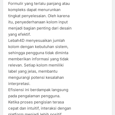
Formulir yang terlalu panjang atau
kompleks dapat menurunkan
tingkat penyelesaian. Oleh karena
itu, penyederhanaan kolom input
menjadi bagian penting dari desain
yang efektif.
Lebah4D menyesuaikan jumlah
kolom dengan kebutuhan sistem,
sehingga pengguna tidak diminta
memberikan informasi yang tidak
relevan. Setiap kolom memiliki
label yang jelas, membantu
mengurangi potensi kesalahan
interpretasi.
Efisiensi ini berdampak langsung
pada pengalaman pengguna.
Ketika proses pengisian terasa
cepat dan intuitif, interaksi dengan
platform menjadi lebih positif.