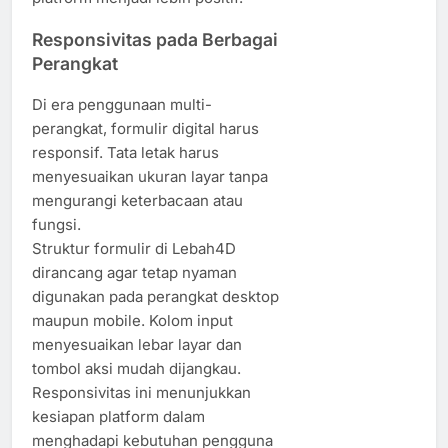
Responsivitas pada Berbagai
Perangkat
Di era penggunaan multi-
perangkat, formulir digital harus
responsif. Tata letak harus
menyesuaikan ukuran layar tanpa
mengurangi keterbacaan atau
fungsi.
Struktur formulir di Lebah4D
dirancang agar tetap nyaman
digunakan pada perangkat desktop
maupun mobile. Kolom input
menyesuaikan lebar layar dan
tombol aksi mudah dijangkau.
Responsivitas ini menunjukkan
kesiapan platform dalam
menghadapi kebutuhan pengguna