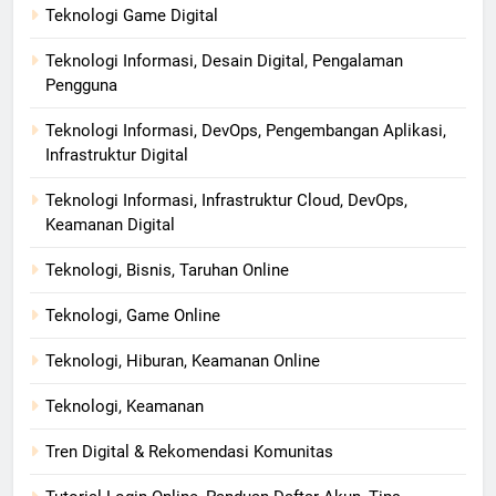
Teknologi Game Digital
Teknologi Informasi, Desain Digital, Pengalaman
Pengguna
Teknologi Informasi, DevOps, Pengembangan Aplikasi,
Infrastruktur Digital
Teknologi Informasi, Infrastruktur Cloud, DevOps,
Keamanan Digital
Teknologi, Bisnis, Taruhan Online
Teknologi, Game Online
Teknologi, Hiburan, Keamanan Online
Teknologi, Keamanan
Tren Digital & Rekomendasi Komunitas