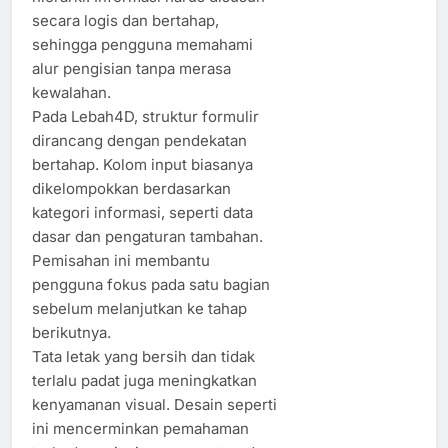
secara logis dan bertahap,
sehingga pengguna memahami
alur pengisian tanpa merasa
kewalahan.
Pada Lebah4D, struktur formulir
dirancang dengan pendekatan
bertahap. Kolom input biasanya
dikelompokkan berdasarkan
kategori informasi, seperti data
dasar dan pengaturan tambahan.
Pemisahan ini membantu
pengguna fokus pada satu bagian
sebelum melanjutkan ke tahap
berikutnya.
Tata letak yang bersih dan tidak
terlalu padat juga meningkatkan
kenyamanan visual. Desain seperti
ini mencerminkan pemahaman