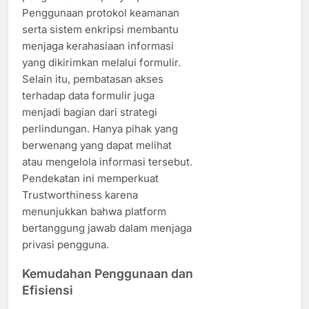
Penggunaan protokol keamanan
serta sistem enkripsi membantu
menjaga kerahasiaan informasi
yang dikirimkan melalui formulir.
Selain itu, pembatasan akses
terhadap data formulir juga
menjadi bagian dari strategi
perlindungan. Hanya pihak yang
berwenang yang dapat melihat
atau mengelola informasi tersebut.
Pendekatan ini memperkuat
Trustworthiness karena
menunjukkan bahwa platform
bertanggung jawab dalam menjaga
privasi pengguna.
Kemudahan Penggunaan dan
Efisiensi