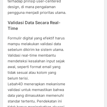
terhadap prinsip user-centered
design, di mana pengalaman
pengguna menjadi prioritas utama.
Validasi Data Secara Real-
Time
Formulir digital yang efektif harus
mampu melakukan validasi data
sebelum dikirim ke sistem utama.
Validasi real-time membantu
mendeteksi kesalahan input sejak
awal, seperti format email yang
tidak sesuai atau kolom yang
belum terisi.
Lebah4D menerapkan mekanisme
validasi untuk memastikan bahwa
data yang dimasukkan memenuhi
standar tertentu. Pendekatan ini
tidak hanya meningkatkan akurasi,