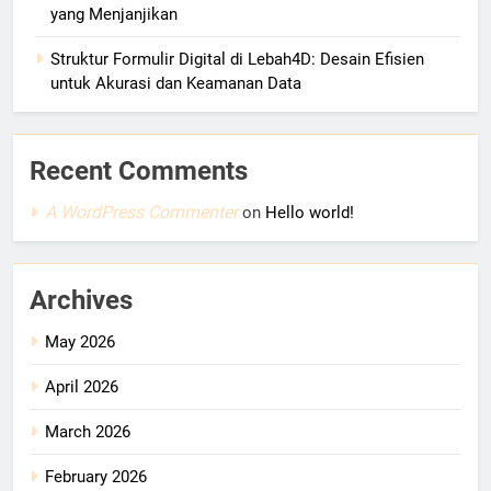
yang Menjanjikan
Struktur Formulir Digital di Lebah4D: Desain Efisien
untuk Akurasi dan Keamanan Data
Recent Comments
A WordPress Commenter
on
Hello world!
Archives
May 2026
April 2026
March 2026
February 2026