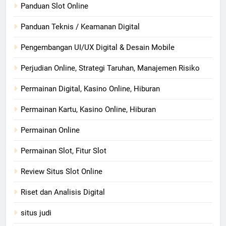
Panduan Slot Online
Panduan Teknis / Keamanan Digital
Pengembangan UI/UX Digital & Desain Mobile
Perjudian Online, Strategi Taruhan, Manajemen Risiko
Permainan Digital, Kasino Online, Hiburan
Permainan Kartu, Kasino Online, Hiburan
Permainan Online
Permainan Slot, Fitur Slot
Review Situs Slot Online
Riset dan Analisis Digital
situs judi