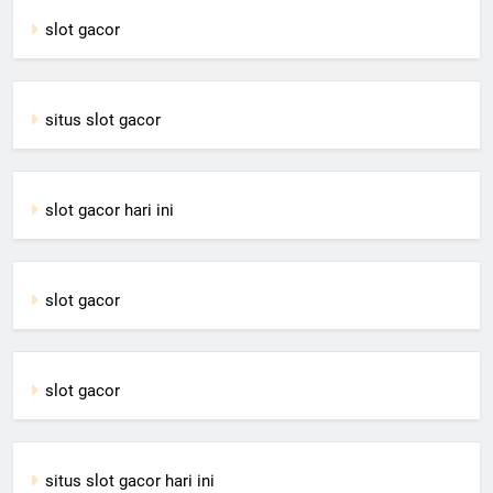
slot gacor
situs slot gacor
slot gacor hari ini
slot gacor
slot gacor
situs slot gacor hari ini