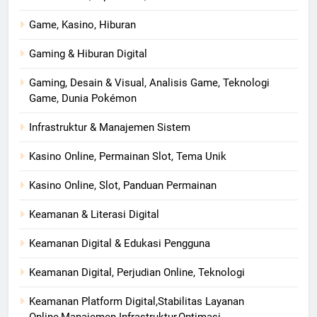
Game, Kasino, Hiburan
Gaming & Hiburan Digital
Gaming, Desain & Visual, Analisis Game, Teknologi
Game, Dunia Pokémon
Infrastruktur & Manajemen Sistem
Kasino Online, Permainan Slot, Tema Unik
Kasino Online, Slot, Panduan Permainan
Keamanan & Literasi Digital
Keamanan Digital & Edukasi Pengguna
Keamanan Digital, Perjudian Online, Teknologi
Keamanan Platform Digital,Stabilitas Layanan
Online,Manajemen Infrastruktur,Optimasi