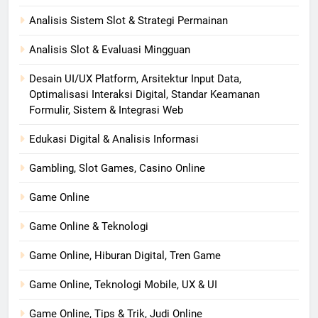
Analisis Sistem Slot & Strategi Permainan
Analisis Slot & Evaluasi Mingguan
Desain UI/UX Platform, Arsitektur Input Data,
Optimalisasi Interaksi Digital, Standar Keamanan
Formulir, Sistem & Integrasi Web
Edukasi Digital & Analisis Informasi
Gambling, Slot Games, Casino Online
Game Online
Game Online & Teknologi
Game Online, Hiburan Digital, Tren Game
Game Online, Teknologi Mobile, UX & UI
Game Online, Tips & Trik, Judi Online