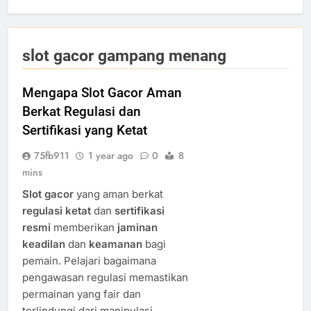
slot gacor gampang menang
Mengapa Slot Gacor Aman
Berkat Regulasi dan
Sertifikasi yang Ketat
75fb911
1 year ago
0
8
mins
Slot gacor
yang aman berkat
regulasi ketat
dan
sertifikasi
resmi
memberikan
jaminan
keadilan
dan
keamanan
bagi
pemain. Pelajari bagaimana
pengawasan regulasi memastikan
permainan yang fair dan
terlindungi dari manipulasi.