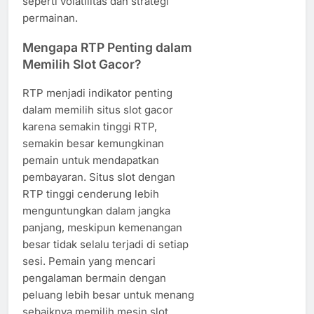
seperti volatilitas dan strategi
permainan.
Mengapa RTP Penting dalam
Memilih Slot Gacor?
RTP menjadi indikator penting
dalam memilih situs slot gacor
karena semakin tinggi RTP,
semakin besar kemungkinan
pemain untuk mendapatkan
pembayaran. Situs slot dengan
RTP tinggi cenderung lebih
menguntungkan dalam jangka
panjang, meskipun kemenangan
besar tidak selalu terjadi di setiap
sesi. Pemain yang mencari
pengalaman bermain dengan
peluang lebih besar untuk menang
sebaiknya memilih mesin slot