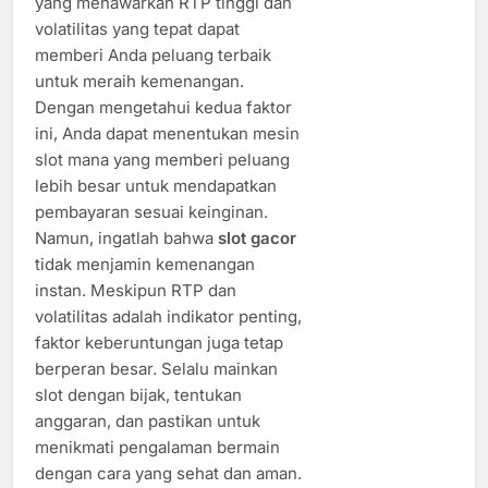
yang menawarkan RTP tinggi dan
volatilitas yang tepat dapat
memberi Anda peluang terbaik
untuk meraih kemenangan.
Dengan mengetahui kedua faktor
ini, Anda dapat menentukan mesin
slot mana yang memberi peluang
lebih besar untuk mendapatkan
pembayaran sesuai keinginan.
Namun, ingatlah bahwa
slot gacor
tidak menjamin kemenangan
instan. Meskipun RTP dan
volatilitas adalah indikator penting,
faktor keberuntungan juga tetap
berperan besar. Selalu mainkan
slot dengan bijak, tentukan
anggaran, dan pastikan untuk
menikmati pengalaman bermain
dengan cara yang sehat dan aman.