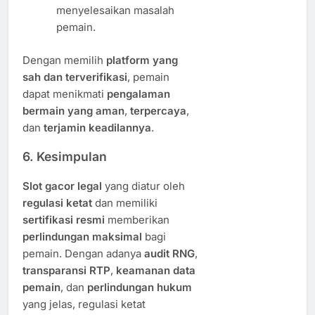
menyelesaikan masalah
pemain.
Dengan memilih
platform yang
sah dan terverifikasi
, pemain
dapat menikmati
pengalaman
bermain yang aman
,
terpercaya
,
dan
terjamin keadilannya
.
6. Kesimpulan
Slot gacor legal
yang diatur oleh
regulasi ketat
dan memiliki
sertifikasi resmi
memberikan
perlindungan maksimal
bagi
pemain. Dengan adanya
audit RNG
,
transparansi RTP
,
keamanan data
pemain
, dan
perlindungan hukum
yang jelas, regulasi ketat