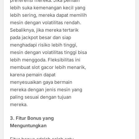
preferensi mereka. Jika pemain
lebih suka kemenangan kecil yang
lebih sering, mereka dapat memilih
mesin dengan volatilitas rendah.
Sebaliknya, jika mereka tertarik
pada jackpot besar dan siap
menghadapi risiko lebih tinggi,
mesin dengan volatilitas tinggi bisa
lebih menggoda. Fleksibilitas ini
membuat slot gacor lebih menarik,
karena pemain dapat
menyesuaikan gaya bermain
mereka dengan jenis mesin yang
paling sesuai dengan tujuan
mereka.
3.
Fitur Bonus yang
Menguntungkan