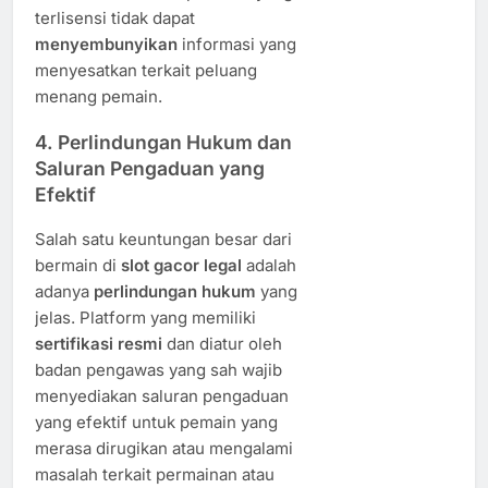
terlisensi tidak dapat
menyembunyikan
informasi yang
menyesatkan terkait peluang
menang pemain.
4. Perlindungan Hukum dan
Saluran Pengaduan yang
Efektif
Salah satu keuntungan besar dari
bermain di
slot gacor legal
adalah
adanya
perlindungan hukum
yang
jelas. Platform yang memiliki
sertifikasi resmi
dan diatur oleh
badan pengawas yang sah wajib
menyediakan saluran pengaduan
yang efektif untuk pemain yang
merasa dirugikan atau mengalami
masalah terkait permainan atau