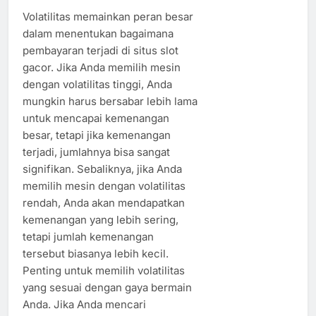
Volatilitas memainkan peran besar
dalam menentukan bagaimana
pembayaran terjadi di situs slot
gacor. Jika Anda memilih mesin
dengan volatilitas tinggi, Anda
mungkin harus bersabar lebih lama
untuk mencapai kemenangan
besar, tetapi jika kemenangan
terjadi, jumlahnya bisa sangat
signifikan. Sebaliknya, jika Anda
memilih mesin dengan volatilitas
rendah, Anda akan mendapatkan
kemenangan yang lebih sering,
tetapi jumlah kemenangan
tersebut biasanya lebih kecil.
Penting untuk memilih volatilitas
yang sesuai dengan gaya bermain
Anda. Jika Anda mencari