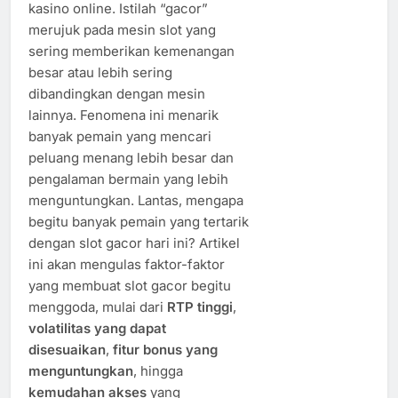
kasino online. Istilah “gacor”
merujuk pada mesin slot yang
sering memberikan kemenangan
besar atau lebih sering
dibandingkan dengan mesin
lainnya. Fenomena ini menarik
banyak pemain yang mencari
peluang menang lebih besar dan
pengalaman bermain yang lebih
menguntungkan. Lantas, mengapa
begitu banyak pemain yang tertarik
dengan slot gacor hari ini? Artikel
ini akan mengulas faktor-faktor
yang membuat slot gacor begitu
menggoda, mulai dari
RTP tinggi
,
volatilitas yang dapat
disesuaikan
,
fitur bonus yang
menguntungkan
, hingga
kemudahan akses
yang