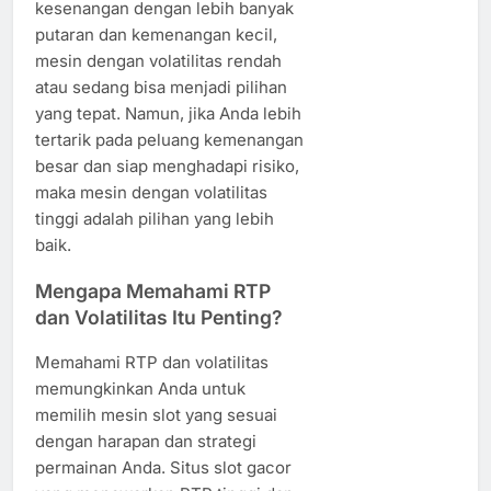
kesenangan dengan lebih banyak
putaran dan kemenangan kecil,
mesin dengan volatilitas rendah
atau sedang bisa menjadi pilihan
yang tepat. Namun, jika Anda lebih
tertarik pada peluang kemenangan
besar dan siap menghadapi risiko,
maka mesin dengan volatilitas
tinggi adalah pilihan yang lebih
baik.
Mengapa Memahami RTP
dan Volatilitas Itu Penting?
Memahami RTP dan volatilitas
memungkinkan Anda untuk
memilih mesin slot yang sesuai
dengan harapan dan strategi
permainan Anda. Situs slot gacor