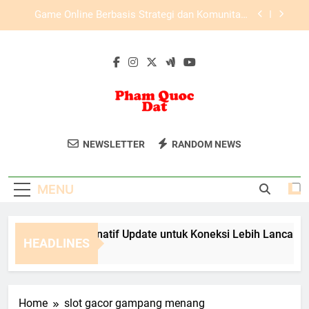
Skip
Tips Mengakses Login Tiara4D dengan Aman dan
to
Stabil
content
Gamer di Era Modern: Dari Hobi Menjadi Profesi
Digital yang Menjanjikan
LAE138 Link Alternatif Update untuk Koneksi
Lebih Lancar
Game Online Berbasis Strategi dan Komunitas:
Kunci Sukses Interaksi dan Dominasi Digital
Pham Quoc Dat
Nikmati Karya Fotografi Inspiratif Dari
Tips Mengakses Login Tiara4D dengan Aman dan
NEWSLETTER
RANDOM NEWS
Stabil
Pham Quoc Dat.
Gamer di Era Modern: Dari Hobi Menjadi Profesi
Digital yang Menjanjikan
MENU
E138 Link Alternatif Update untuk Koneksi Lebih Lancar
HEADLINES
onths Ago
Home
slot gacor gampang menang