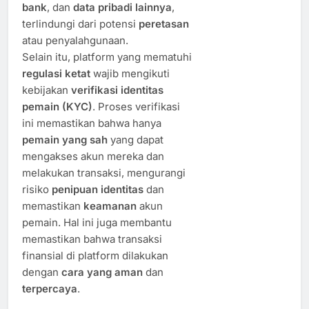
bank
, dan
data pribadi lainnya
,
terlindungi dari potensi
peretasan
atau penyalahgunaan.
Selain itu, platform yang mematuhi
regulasi ketat
wajib mengikuti
kebijakan
verifikasi identitas
pemain (KYC)
. Proses verifikasi
ini memastikan bahwa hanya
pemain yang sah
yang dapat
mengakses akun mereka dan
melakukan transaksi, mengurangi
risiko
penipuan identitas
dan
memastikan
keamanan
akun
pemain. Hal ini juga membantu
memastikan bahwa transaksi
finansial di platform dilakukan
dengan
cara yang aman
dan
terpercaya
.