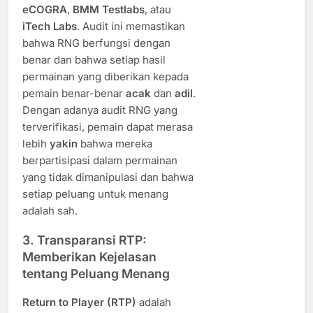
eCOGRA
,
BMM Testlabs
, atau
iTech Labs
. Audit ini memastikan
bahwa RNG berfungsi dengan
benar dan bahwa setiap hasil
permainan yang diberikan kepada
pemain benar-benar
acak
dan
adil
.
Dengan adanya audit RNG yang
terverifikasi, pemain dapat merasa
lebih
yakin
bahwa mereka
berpartisipasi dalam permainan
yang tidak dimanipulasi dan bahwa
setiap peluang untuk menang
adalah sah.
3. Transparansi RTP:
Memberikan Kejelasan
tentang Peluang Menang
Return to Player (RTP)
adalah