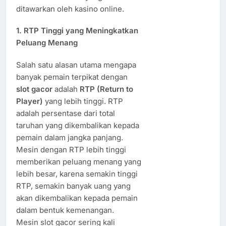
ditawarkan oleh kasino online.
1.
RTP Tinggi yang Meningkatkan
Peluang Menang
Salah satu alasan utama mengapa
banyak pemain terpikat dengan
slot gacor
adalah
RTP (Return to
Player)
yang lebih tinggi. RTP
adalah persentase dari total
taruhan yang dikembalikan kepada
pemain dalam jangka panjang.
Mesin dengan RTP lebih tinggi
memberikan peluang menang yang
lebih besar, karena semakin tinggi
RTP, semakin banyak uang yang
akan dikembalikan kepada pemain
dalam bentuk kemenangan.
Mesin slot gacor sering kali