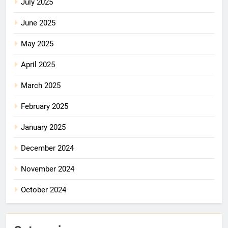
July 2025
June 2025
May 2025
April 2025
March 2025
February 2025
January 2025
December 2024
November 2024
October 2024