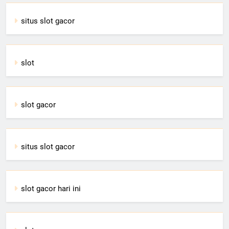
situs slot gacor
slot
slot gacor
situs slot gacor
slot gacor hari ini