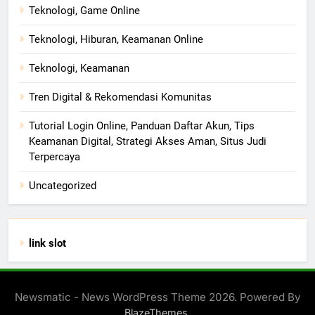
Teknologi, Game Online
Teknologi, Hiburan, Keamanan Online
Teknologi, Keamanan
Tren Digital & Rekomendasi Komunitas
Tutorial Login Online, Panduan Daftar Akun, Tips
Keamanan Digital, Strategi Akses Aman, Situs Judi
Terpercaya
Uncategorized
link slot
Newsmatic - News WordPress Theme 2026. Powered By
.
BlazeThemes