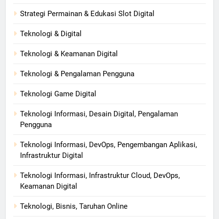
Strategi Permainan & Edukasi Slot Digital
Teknologi & Digital
Teknologi & Keamanan Digital
Teknologi & Pengalaman Pengguna
Teknologi Game Digital
Teknologi Informasi, Desain Digital, Pengalaman
Pengguna
Teknologi Informasi, DevOps, Pengembangan Aplikasi,
Infrastruktur Digital
Teknologi Informasi, Infrastruktur Cloud, DevOps,
Keamanan Digital
Teknologi, Bisnis, Taruhan Online