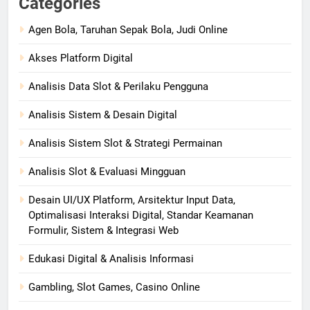
Categories
Agen Bola, Taruhan Sepak Bola, Judi Online
Akses Platform Digital
Analisis Data Slot & Perilaku Pengguna
Analisis Sistem & Desain Digital
Analisis Sistem Slot & Strategi Permainan
Analisis Slot & Evaluasi Mingguan
Desain UI/UX Platform, Arsitektur Input Data,
Optimalisasi Interaksi Digital, Standar Keamanan
Formulir, Sistem & Integrasi Web
Edukasi Digital & Analisis Informasi
Gambling, Slot Games, Casino Online