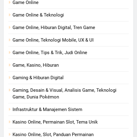
Game Online
Game Online & Teknologi
Game Online, Hiburan Digital, Tren Game
Game Online, Teknologi Mobile, UX & UI
Game Online, Tips & Trik, Judi Online
Game, Kasino, Hiburan
Gaming & Hiburan Digital
Gaming, Desain & Visual, Analisis Game, Teknologi
Game, Dunia Pokémon
Infrastruktur & Manajemen Sistem
Kasino Online, Permainan Slot, Tema Unik
Kasino Online, Slot, Panduan Permainan