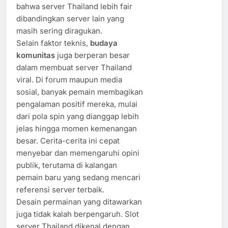
bahwa server Thailand lebih fair
dibandingkan server lain yang
masih sering diragukan.
Selain faktor teknis,
budaya
komunitas
juga berperan besar
dalam membuat server Thailand
viral. Di forum maupun media
sosial, banyak pemain membagikan
pengalaman positif mereka, mulai
dari pola spin yang dianggap lebih
jelas hingga momen kemenangan
besar. Cerita-cerita ini cepat
menyebar dan memengaruhi opini
publik, terutama di kalangan
pemain baru yang sedang mencari
referensi server terbaik.
Desain permainan yang ditawarkan
juga tidak kalah berpengaruh. Slot
server Thailand dikenal dengan