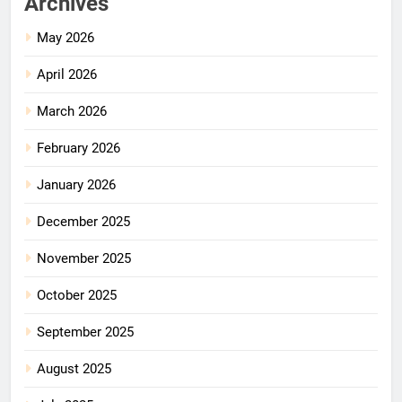
Archives
May 2026
April 2026
March 2026
February 2026
January 2026
December 2025
November 2025
October 2025
September 2025
August 2025