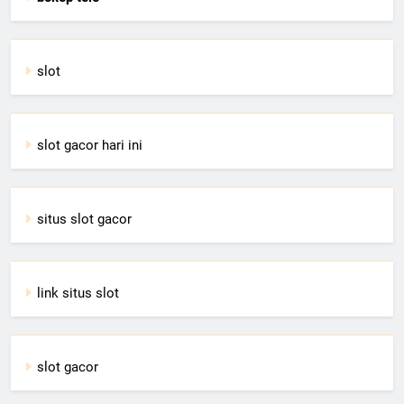
slot
slot gacor hari ini
situs slot gacor
link situs slot
slot gacor