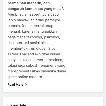
permainan menarik, dan
pengaruh komunitas yang masif
.
Meski istilah seperti pola gacor
lebih banyak lahir dari persepsi
pemain, fenomena ini tetap
menarik karena menunjukkan
bagaimana teknologi, psikologi,
dan interaksi sosial bisa
membentuk tren global. Slot
server Thailand akhirnya bukan
hanya sekadar server permainan,
tetapi juga sebuah fenomena yang
merepresentasikan dinamika dunia
game online modern.
Read More
bokep tele