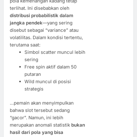
pola kemenangan kadang tetap
terlihat. Ini disebabkan oleh
distribusi probabilistik dalam
jangka pendek
—yang sering
disebut sebagai “variance” atau
volatilitas. Dalam kondisi tertentu,
terutama saat:
Simbol scatter muncul lebih
sering
Free spin aktif dalam 50
putaran
Wild muncul di posisi
strategis
…pemain akan menyimpulkan
bahwa slot tersebut sedang
“gacor”. Namun, ini lebih
merupakan anomali statistik
bukan
hasil dari pola yang bisa