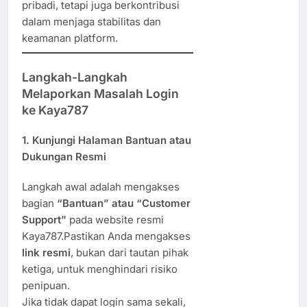
pribadi, tetapi juga berkontribusi
dalam menjaga stabilitas dan
keamanan platform.
Langkah-Langkah
Melaporkan Masalah Login
ke Kaya787
1.
Kunjungi Halaman Bantuan atau
Dukungan Resmi
Langkah awal adalah mengakses
bagian
“Bantuan” atau “Customer
Support”
pada website resmi
Kaya787.Pastikan Anda mengakses
link resmi
, bukan dari tautan pihak
ketiga, untuk menghindari risiko
penipuan.
Jika tidak dapat login sama sekali,