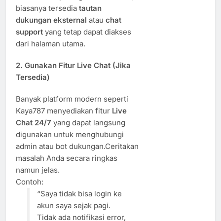
biasanya tersedia
tautan
dukungan eksternal
atau
chat
support
yang tetap dapat diakses
dari halaman utama.
2.
Gunakan Fitur Live Chat (Jika
Tersedia)
Banyak platform modern seperti
Kaya787 menyediakan fitur
Live
Chat 24/7
yang dapat langsung
digunakan untuk menghubungi
admin atau bot dukungan.Ceritakan
masalah Anda secara ringkas
namun jelas.
Contoh:
“Saya tidak bisa login ke
akun saya sejak pagi.
Tidak ada notifikasi error,