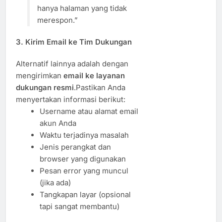
hanya halaman yang tidak
merespon.”
3.
Kirim Email ke Tim Dukungan
Alternatif lainnya adalah dengan
mengirimkan
email ke layanan
dukungan resmi
.Pastikan Anda
menyertakan informasi berikut:
Username atau alamat email
akun Anda
Waktu terjadinya masalah
Jenis perangkat dan
browser yang digunakan
Pesan error yang muncul
(jika ada)
Tangkapan layar (opsional
tapi sangat membantu)