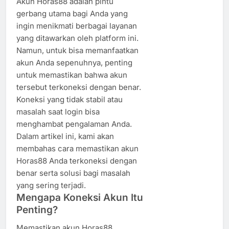
Akun Horas88 adalah pintu
gerbang utama bagi Anda yang
ingin menikmati berbagai layanan
yang ditawarkan oleh platform ini.
Namun, untuk bisa memanfaatkan
akun Anda sepenuhnya, penting
untuk memastikan bahwa akun
tersebut terkoneksi dengan benar.
Koneksi yang tidak stabil atau
masalah saat login bisa
menghambat pengalaman Anda.
Dalam artikel ini, kami akan
membahas cara memastikan akun
Horas88 Anda terkoneksi dengan
benar serta solusi bagi masalah
yang sering terjadi.
Mengapa Koneksi Akun Itu
Penting?
Memastikan akun Horas88