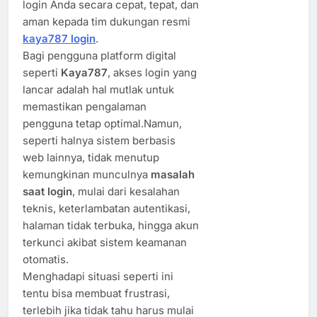
login Anda secara cepat, tepat, dan
aman kepada tim dukungan resmi
kaya787 login
.
Bagi pengguna platform digital
seperti
Kaya787
, akses login yang
lancar adalah hal mutlak untuk
memastikan pengalaman
pengguna tetap optimal.Namun,
seperti halnya sistem berbasis
web lainnya, tidak menutup
kemungkinan munculnya
masalah
saat login
, mulai dari kesalahan
teknis, keterlambatan autentikasi,
halaman tidak terbuka, hingga akun
terkunci akibat sistem keamanan
otomatis.
Menghadapi situasi seperti ini
tentu bisa membuat frustrasi,
terlebih jika tidak tahu harus mulai