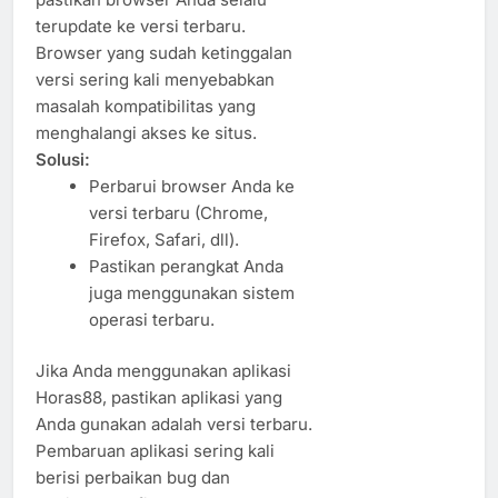
terupdate ke versi terbaru.
Browser yang sudah ketinggalan
versi sering kali menyebabkan
masalah kompatibilitas yang
menghalangi akses ke situs.
Solusi:
Perbarui browser Anda ke
versi terbaru (Chrome,
Firefox, Safari, dll).
Pastikan perangkat Anda
juga menggunakan sistem
operasi terbaru.
Jika Anda menggunakan aplikasi
Horas88, pastikan aplikasi yang
Anda gunakan adalah versi terbaru.
Pembaruan aplikasi sering kali
berisi perbaikan bug dan