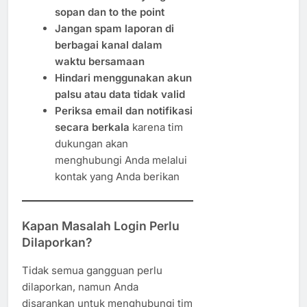
sopan dan to the point
Jangan spam laporan di
berbagai kanal dalam
waktu bersamaan
Hindari menggunakan akun
palsu atau data tidak valid
Periksa email dan notifikasi
secara berkala
karena tim
dukungan akan
menghubungi Anda melalui
kontak yang Anda berikan
Kapan Masalah Login Perlu
Dilaporkan?
Tidak semua gangguan perlu
dilaporkan, namun Anda
disarankan untuk menghubungi tim