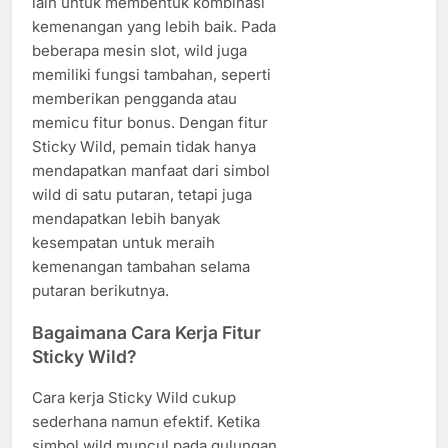
lain untuk membentuk kombinasi
kemenangan yang lebih baik. Pada
beberapa mesin slot, wild juga
memiliki fungsi tambahan, seperti
memberikan pengganda atau
memicu fitur bonus. Dengan fitur
Sticky Wild, pemain tidak hanya
mendapatkan manfaat dari simbol
wild di satu putaran, tetapi juga
mendapatkan lebih banyak
kesempatan untuk meraih
kemenangan tambahan selama
putaran berikutnya.
Bagaimana Cara Kerja Fitur
Sticky Wild?
Cara kerja Sticky Wild cukup
sederhana namun efektif. Ketika
simbol wild muncul pada gulungan,