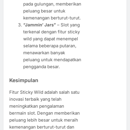
pada gulungan, memberikan
peluang besar untuk
kemenangan berturut-turut.
“Jammin’ Jars”
– Slot yang
terkenal dengan fitur sticky
wild yang dapat menempel
selama beberapa putaran,
menawarkan banyak
peluang untuk mendapatkan
pengganda besar.
Kesimpulan
Fitur Sticky Wild adalah salah satu
inovasi terbaik yang telah
meningkatkan pengalaman
bermain slot. Dengan memberikan
peluang lebih besar untuk meraih
kemenangan berturut-turut dan