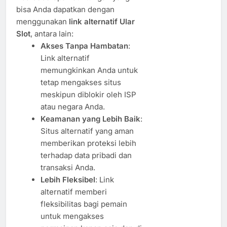
bisa Anda dapatkan dengan
menggunakan
link alternatif Ular
Slot
, antara lain:
Akses Tanpa Hambatan
:
Link alternatif
memungkinkan Anda untuk
tetap mengakses situs
meskipun diblokir oleh ISP
atau negara Anda.
Keamanan yang Lebih Baik
:
Situs alternatif yang aman
memberikan proteksi lebih
terhadap data pribadi dan
transaksi Anda.
Lebih Fleksibel
: Link
alternatif memberi
fleksibilitas bagi pemain
untuk mengakses