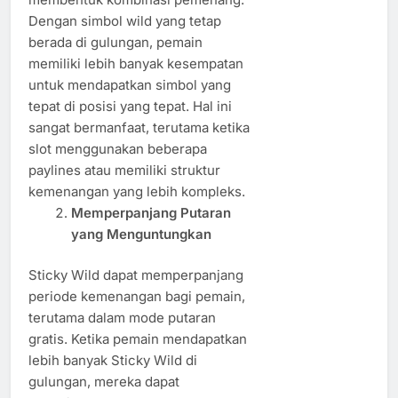
Dengan simbol wild yang tetap
berada di gulungan, pemain
memiliki lebih banyak kesempatan
untuk mendapatkan simbol yang
tepat di posisi yang tepat. Hal ini
sangat bermanfaat, terutama ketika
slot menggunakan beberapa
paylines atau memiliki struktur
kemenangan yang lebih kompleks.
Memperpanjang Putaran
yang Menguntungkan
Sticky Wild dapat memperpanjang
periode kemenangan bagi pemain,
terutama dalam mode putaran
gratis. Ketika pemain mendapatkan
lebih banyak Sticky Wild di
gulungan, mereka dapat