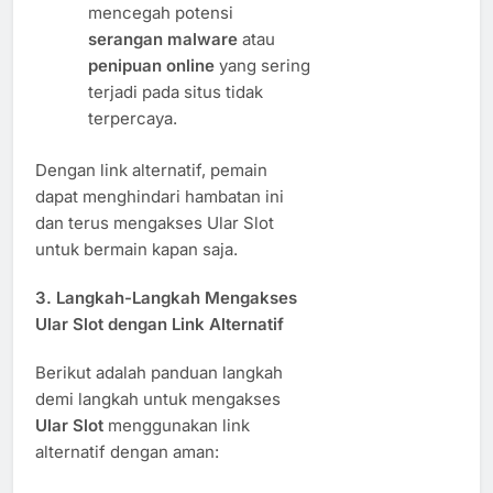
mencegah potensi
serangan malware
atau
penipuan online
yang sering
terjadi pada situs tidak
terpercaya.
Dengan link alternatif, pemain
dapat menghindari hambatan ini
dan terus mengakses Ular Slot
untuk bermain kapan saja.
3.
Langkah-Langkah Mengakses
Ular Slot dengan Link Alternatif
Berikut adalah panduan langkah
demi langkah untuk mengakses
Ular Slot
menggunakan link
alternatif dengan aman: