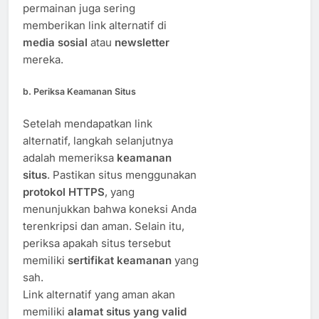
permainan juga sering
memberikan link alternatif di
media sosial
atau
newsletter
mereka.
b.
Periksa Keamanan Situs
Setelah mendapatkan link
alternatif, langkah selanjutnya
adalah memeriksa
keamanan
situs
. Pastikan situs menggunakan
protokol HTTPS
, yang
menunjukkan bahwa koneksi Anda
terenkripsi dan aman. Selain itu,
periksa apakah situs tersebut
memiliki
sertifikat keamanan
yang
sah.
Link alternatif yang aman akan
memiliki
alamat situs yang valid