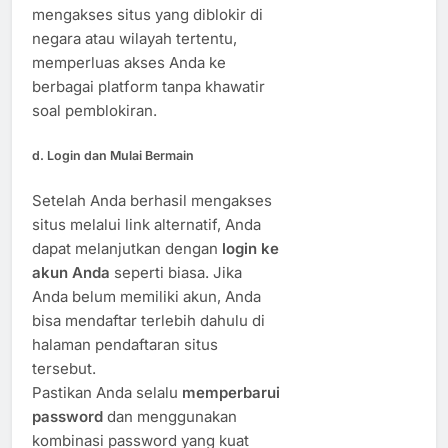
mengakses situs yang diblokir di
negara atau wilayah tertentu,
memperluas akses Anda ke
berbagai platform tanpa khawatir
soal pemblokiran.
d.
Login dan Mulai Bermain
Setelah Anda berhasil mengakses
situs melalui link alternatif, Anda
dapat melanjutkan dengan
login ke
akun Anda
seperti biasa. Jika
Anda belum memiliki akun, Anda
bisa mendaftar terlebih dahulu di
halaman pendaftaran situs
tersebut.
Pastikan Anda selalu
memperbarui
password
dan menggunakan
kombinasi password yang kuat