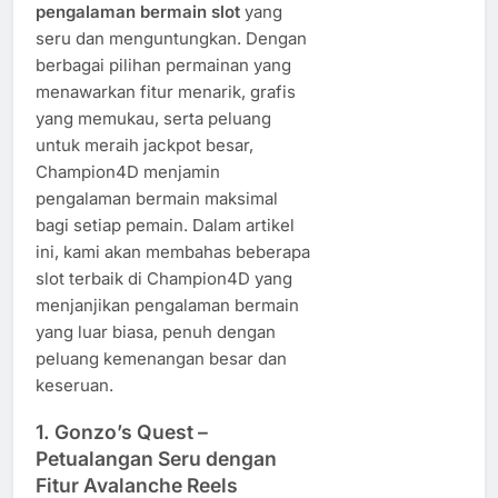
pengalaman bermain slot
yang
seru dan menguntungkan. Dengan
berbagai pilihan permainan yang
menawarkan fitur menarik, grafis
yang memukau, serta peluang
untuk meraih jackpot besar,
Champion4D menjamin
pengalaman bermain maksimal
bagi setiap pemain. Dalam artikel
ini, kami akan membahas beberapa
slot terbaik di Champion4D yang
menjanjikan pengalaman bermain
yang luar biasa, penuh dengan
peluang kemenangan besar dan
keseruan.
1.
Gonzo’s Quest –
Petualangan Seru dengan
Fitur Avalanche Reels