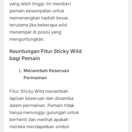
yang lebih tinggi. Ini memberi
pemain kesempatan untuk
memenangkan hadiah besar,
terutama jika beberapa wild
menempel di posisi yang
menguntungkan.
Keuntungan Fitur Sticky Wild
bagi Pemain
Menambah Keseruan
Permainan
Fitur Sticky Wild menambah
lapisan keseruan dan dinamika
dalam permainan. Pemain tidak
hanya menunggu gulungan untuk
berhenti dan melihat apakah
mereka mendapatkan simbol