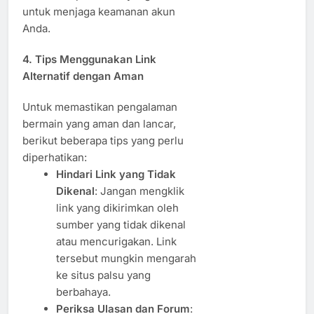
untuk menjaga keamanan akun
Anda.
4.
Tips Menggunakan Link
Alternatif dengan Aman
Untuk memastikan pengalaman
bermain yang aman dan lancar,
berikut beberapa tips yang perlu
diperhatikan:
Hindari Link yang Tidak
Dikenal
: Jangan mengklik
link yang dikirimkan oleh
sumber yang tidak dikenal
atau mencurigakan. Link
tersebut mungkin mengarah
ke situs palsu yang
berbahaya.
Periksa Ulasan dan Forum
: