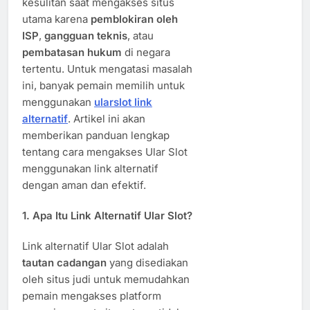
kesulitan saat mengakses situs
utama karena
pemblokiran oleh
ISP
,
gangguan teknis
, atau
pembatasan hukum
di negara
tertentu. Untuk mengatasi masalah
ini, banyak pemain memilih untuk
menggunakan
ularslot link
alternatif
. Artikel ini akan
memberikan panduan lengkap
tentang cara mengakses Ular Slot
menggunakan link alternatif
dengan aman dan efektif.
1.
Apa Itu Link Alternatif Ular Slot?
Link alternatif Ular Slot adalah
tautan cadangan
yang disediakan
oleh situs judi untuk memudahkan
pemain mengakses platform