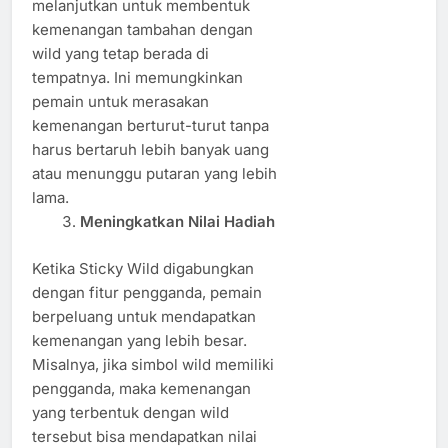
melanjutkan untuk membentuk
kemenangan tambahan dengan
wild yang tetap berada di
tempatnya. Ini memungkinkan
pemain untuk merasakan
kemenangan berturut-turut tanpa
harus bertaruh lebih banyak uang
atau menunggu putaran yang lebih
lama.
Meningkatkan Nilai Hadiah
Ketika Sticky Wild digabungkan
dengan fitur pengganda, pemain
berpeluang untuk mendapatkan
kemenangan yang lebih besar.
Misalnya, jika simbol wild memiliki
pengganda, maka kemenangan
yang terbentuk dengan wild
tersebut bisa mendapatkan nilai