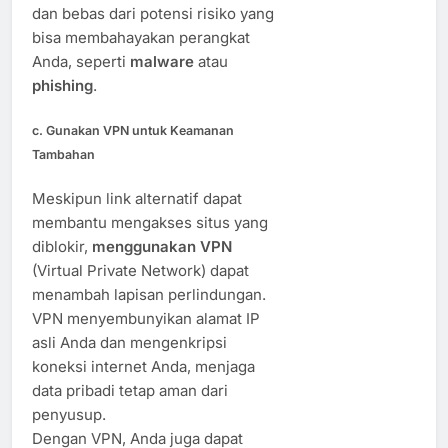
dan bebas dari potensi risiko yang
bisa membahayakan perangkat
Anda, seperti
malware
atau
phishing
.
c.
Gunakan VPN untuk Keamanan
Tambahan
Meskipun link alternatif dapat
membantu mengakses situs yang
diblokir,
menggunakan VPN
(Virtual Private Network) dapat
menambah lapisan perlindungan.
VPN menyembunyikan alamat IP
asli Anda dan mengenkripsi
koneksi internet Anda, menjaga
data pribadi tetap aman dari
penyusup.
Dengan VPN, Anda juga dapat