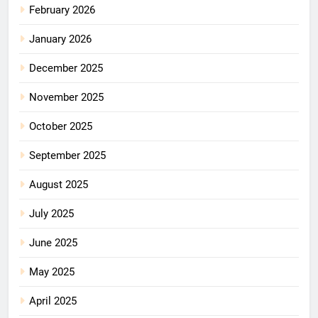
February 2026
January 2026
December 2025
November 2025
October 2025
September 2025
August 2025
July 2025
June 2025
May 2025
April 2025