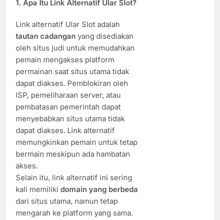
1.
Apa Itu Link Alternatif Ular Slot?
Link alternatif Ular Slot adalah
tautan cadangan
yang disediakan
oleh situs judi untuk memudahkan
pemain mengakses platform
permainan saat situs utama tidak
dapat diakses. Pemblokiran oleh
ISP, pemeliharaan server, atau
pembatasan pemerintah dapat
menyebabkan situs utama tidak
dapat diakses. Link alternatif
memungkinkan pemain untuk tetap
bermain meskipun ada hambatan
akses.
Selain itu, link alternatif ini sering
kali memiliki
domain yang berbeda
dari situs utama, namun tetap
mengarah ke platform yang sama.