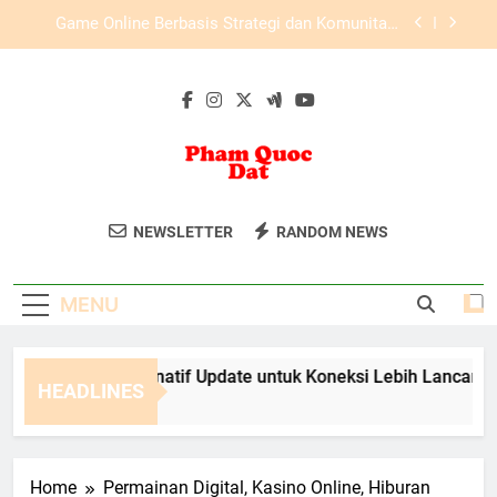
Skip
Tips Mengakses Login Tiara4D dengan Aman dan
to
Stabil
content
Gamer di Era Modern: Dari Hobi Menjadi Profesi
Digital yang Menjanjikan
LAE138 Link Alternatif Update untuk Koneksi
Lebih Lancar
Game Online Berbasis Strategi dan Komunitas:
Kunci Sukses Interaksi dan Dominasi Digital
Pham Quoc Dat
Nikmati Karya Fotografi Inspiratif Dari
Tips Mengakses Login Tiara4D dengan Aman dan
NEWSLETTER
RANDOM NEWS
Stabil
Pham Quoc Dat.
Gamer di Era Modern: Dari Hobi Menjadi Profesi
Digital yang Menjanjikan
MENU
E138 Link Alternatif Update untuk Koneksi Lebih Lancar
HEADLINES
Months Ago
Home
Permainan Digital, Kasino Online, Hiburan