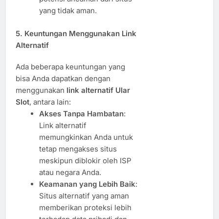
yang tidak aman.
5.
Keuntungan Menggunakan Link
Alternatif
Ada beberapa keuntungan yang
bisa Anda dapatkan dengan
menggunakan
link alternatif Ular
Slot
, antara lain:
Akses Tanpa Hambatan
:
Link alternatif
memungkinkan Anda untuk
tetap mengakses situs
meskipun diblokir oleh ISP
atau negara Anda.
Keamanan yang Lebih Baik
:
Situs alternatif yang aman
memberikan proteksi lebih