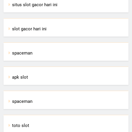
situs slot gacor hari ini
slot gacor hari ini
spaceman
apk slot
spaceman
toto slot