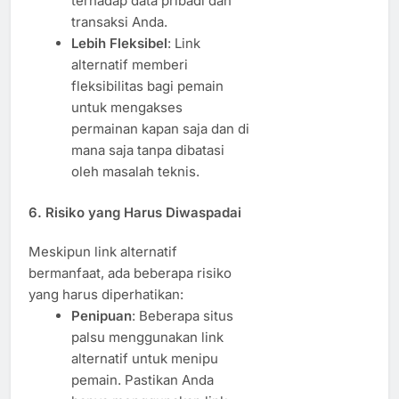
terhadap data pribadi dan
transaksi Anda.
Lebih Fleksibel
: Link
alternatif memberi
fleksibilitas bagi pemain
untuk mengakses
permainan kapan saja dan di
mana saja tanpa dibatasi
oleh masalah teknis.
6.
Risiko yang Harus Diwaspadai
Meskipun link alternatif
bermanfaat, ada beberapa risiko
yang harus diperhatikan:
Penipuan
: Beberapa situs
palsu menggunakan link
alternatif untuk menipu
pemain. Pastikan Anda