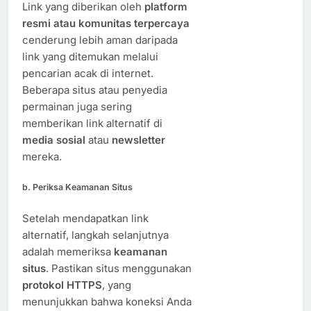
Link yang diberikan oleh
platform
resmi atau komunitas terpercaya
cenderung lebih aman daripada
link yang ditemukan melalui
pencarian acak di internet.
Beberapa situs atau penyedia
permainan juga sering
memberikan link alternatif di
media sosial
atau
newsletter
mereka.
b.
Periksa Keamanan Situs
Setelah mendapatkan link
alternatif, langkah selanjutnya
adalah memeriksa
keamanan
situs
. Pastikan situs menggunakan
protokol HTTPS
, yang
menunjukkan bahwa koneksi Anda