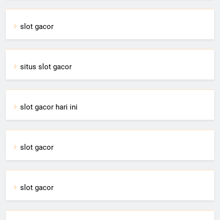
slot gacor
situs slot gacor
slot gacor hari ini
slot gacor
slot gacor