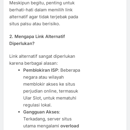
Meskipun begitu, penting untuk
berhati-hati dalam memilih link
alternatif agar tidak terjebak pada
situs palsu atau berisiko.
2.
Mengapa Link Alternatif
Diperlukan?
Link alternatif sangat diperlukan
karena berbagai alasan:
Pemblokiran ISP
: Beberapa
negara atau wilayah
memblokir akses ke situs
perjudian online, termasuk
Ular Slot, untuk mematuhi
regulasi lokal.
Gangguan Akses
:
Terkadang, server situs
utama mengalami
overload