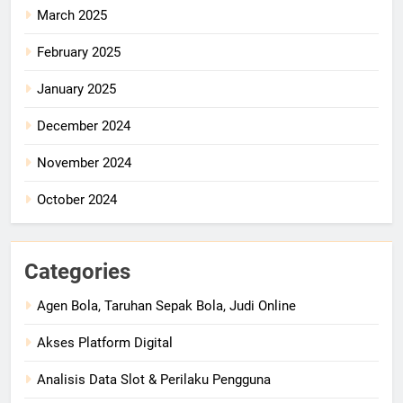
March 2025
February 2025
January 2025
December 2024
November 2024
October 2024
Categories
Agen Bola, Taruhan Sepak Bola, Judi Online
Akses Platform Digital
Analisis Data Slot & Perilaku Pengguna