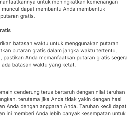
memanfaatkannya untuk meningkatkan kemenangan
ring muncul dapat membantu Anda membentuk
utaran gratis.
ratis
rikan batasan waktu untuk menggunakan putaran
tkan putaran gratis dalam jangka waktu tertentu,
u, pastikan Anda memanfaatkan putaran gratis segera
a ada batasan waktu yang ketat.
main cenderung terus bertaruh dengan nilai taruhan
ungkan, terutama jika Anda tidak yakin dengan hasil
han Anda dengan anggaran Anda. Taruhan kecil dapat
dan ini memberi Anda lebih banyak kesempatan untuk