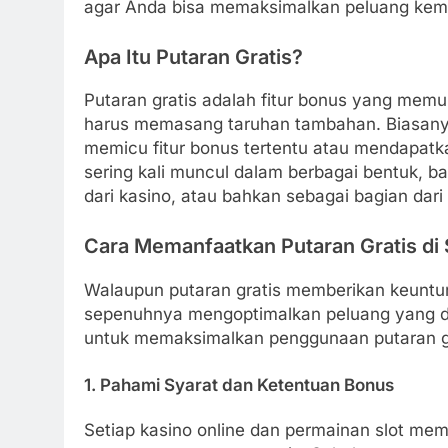
agar Anda bisa memaksimalkan peluang ke
Apa Itu Putaran Gratis?
Putaran gratis adalah fitur bonus yang me
harus memasang taruhan tambahan. Biasanya,
memicu fitur bonus tertentu atau mendapatkan
sering kali muncul dalam berbagai bentuk, ba
dari kasino, atau bahkan sebagai bagian dari 
Cara Memanfaatkan Putaran Gratis di 
Walaupun putaran gratis memberikan keuntun
sepenuhnya mengoptimalkan peluang yang dit
untuk memaksimalkan penggunaan putaran gra
1.
Pahami Syarat dan Ketentuan Bonus
Setiap kasino online dan permainan slot memi