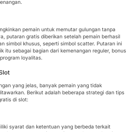
menangan.
mungkinkan pemain untuk memutar gulungan tanpa
 putaran gratis diberikan setelah pemain berhasil
 simbol khusus, seperti simbol scatter. Putaran ini
ik itu sebagai bagian dari kemenangan reguler, bonus
program loyalitas.
Slot
gan yang jelas, banyak pemain yang tidak
awarkan. Berikut adalah beberapa strategi dan tips
tis di slot:
liki syarat dan ketentuan yang berbeda terkait