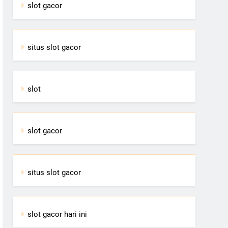
slot gacor
situs slot gacor
slot
slot gacor
situs slot gacor
slot gacor hari ini