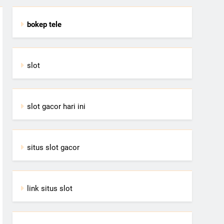
bokep tele
slot
slot gacor hari ini
situs slot gacor
link situs slot