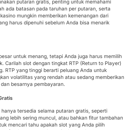
nakan putaran gratis, penting untuk memahami
ah ada batasan pada taruhan per putaran, serta
a kasino mungkin memberikan kemenangan dari
yang harus dipenuhi sebelum Anda bisa menarik
besar untuk menang, tetapi Anda juga harus memilih
Carilah slot dengan tingkat RTP (Return to Player)
ng. RTP yang tinggi berarti peluang Anda untuk
kan volatilitas yang rendah atau sedang memberikan
 dan besarnya pembayaran.
ratis
hanya tersedia selama putaran gratis, seperti
ang lebih sering muncul, atau bahkan fitur tambahan
tuk mencari tahu apakah slot yang Anda pilih