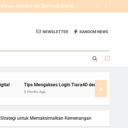
Sukses Interaksi dan Dominasi Digital
Login Tiara4D dengan Aman dan Stabil
njadi Profesi Digital yang Menjanjikan
NEWSLETTER
RANDOM NEWS
tif Update untuk Koneksi Lebih Lancar
Sukses Interaksi dan Dominasi Digital
Login Tiara4D dengan Aman dan Stabil
njadi Profesi Digital yang Menjanjikan
Tips Mengakses Login Tiara4D dengan Aman dan Stabil
5 Months Ago
an Strategi untuk Memaksimalkan Kemenangan