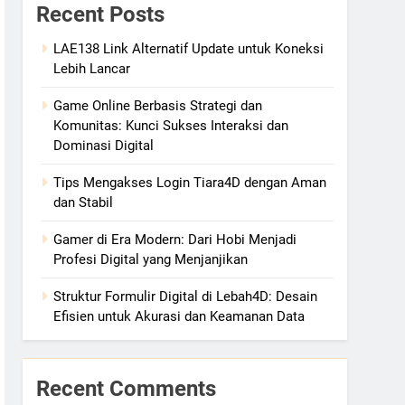
Recent Posts
LAE138 Link Alternatif Update untuk Koneksi
Lebih Lancar
Game Online Berbasis Strategi dan
Komunitas: Kunci Sukses Interaksi dan
Dominasi Digital
Tips Mengakses Login Tiara4D dengan Aman
dan Stabil
Gamer di Era Modern: Dari Hobi Menjadi
Profesi Digital yang Menjanjikan
Struktur Formulir Digital di Lebah4D: Desain
Efisien untuk Akurasi dan Keamanan Data
Recent Comments