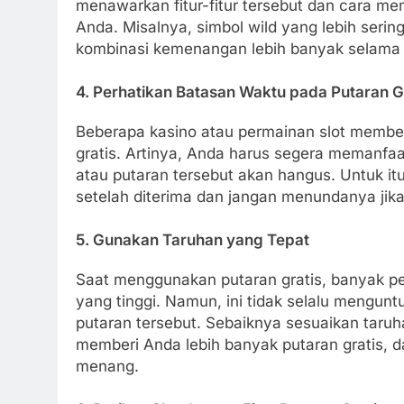
menawarkan fitur-fitur tersebut dan cara 
Anda. Misalnya, simbol wild yang lebih se
kombinasi kemenangan lebih banyak selama p
4.
Perhatikan Batasan Waktu pada Putaran G
Beberapa kasino atau permainan slot membe
gratis. Artinya, Anda harus segera memanfaa
atau putaran tersebut akan hangus. Untuk it
setelah diterima dan jangan menundanya jik
5.
Gunakan Taruhan yang Tepat
Saat menggunakan putaran gratis, banyak pe
yang tinggi. Namun, ini tidak selalu mengunt
putaran tersebut. Sebaiknya sesuaikan taru
memberi Anda lebih banyak putaran gratis, 
menang.