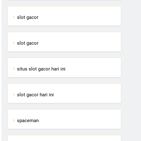
slot gacor
slot gacor
situs slot gacor hari ini
slot gacor hari ini
spaceman