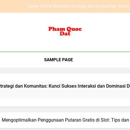
Game Online Berbasis Strategi dan Komunitas: Kunci 
Tips Mengakses 
Gamer di Era Modern: Dari Hobi Me
m Quoc Dat
LAE138 Link Alterna
rya Fotografi Inspiratif Dari Pham Quoc Dat.
Game Online Berbasis Strategi dan Komunitas: Kunci 
SAMPLE PAGE
Tips Mengakses 
Gamer di Era Modern: Dari Hobi Me
 Komunitas: Kunci Sukses Interaksi dan Dominasi Digital
Mengoptimalkan Penggunaan Putaran Gratis di Slot: Tips d