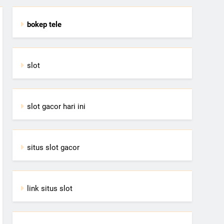
bokep tele
slot
slot gacor hari ini
situs slot gacor
link situs slot