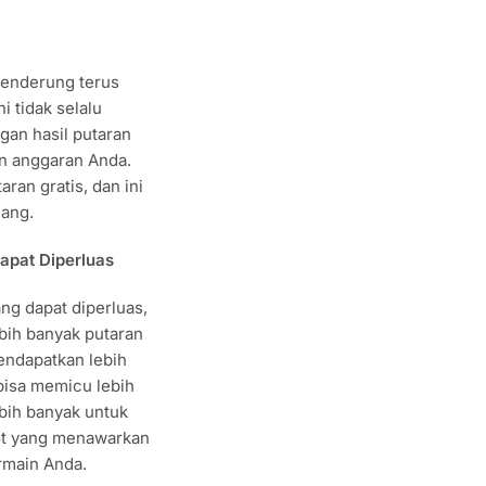
cenderung terus
i tidak selalu
gan hasil putaran
n anggaran Anda.
ran gratis, dan ini
ang.
Dapat Diperluas
ang dapat diperluas,
ih banyak putaran
mendapatkan lebih
 bisa memicu lebih
ebih banyak untuk
lot yang menawarkan
rmain Anda.