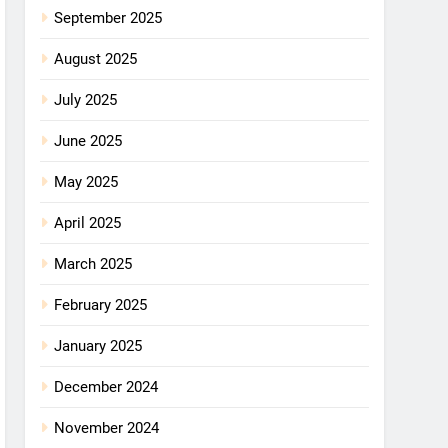
September 2025
August 2025
July 2025
June 2025
May 2025
April 2025
March 2025
February 2025
January 2025
December 2024
November 2024