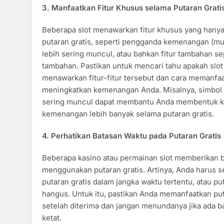
3.
Manfaatkan Fitur Khusus selama Putaran Grati
Beberapa slot menawarkan fitur khusus yang hanya
putaran gratis, seperti pengganda kemenangan (mult
lebih sering muncul, atau bahkan fitur tambahan sep
tambahan. Pastikan untuk mencari tahu apakah slot
menawarkan fitur-fitur tersebut dan cara memanfa
meningkatkan kemenangan Anda. Misalnya, simbol w
sering muncul dapat membantu Anda membentuk k
kemenangan lebih banyak selama putaran gratis.
4.
Perhatikan Batasan Waktu pada Putaran Gratis
Beberapa kasino atau permainan slot memberikan 
menggunakan putaran gratis. Artinya, Anda harus
putaran gratis dalam jangka waktu tertentu, atau pu
hangus. Untuk itu, pastikan Anda memanfaatkan put
setelah diterima dan jangan menundanya jika ada b
ketat.