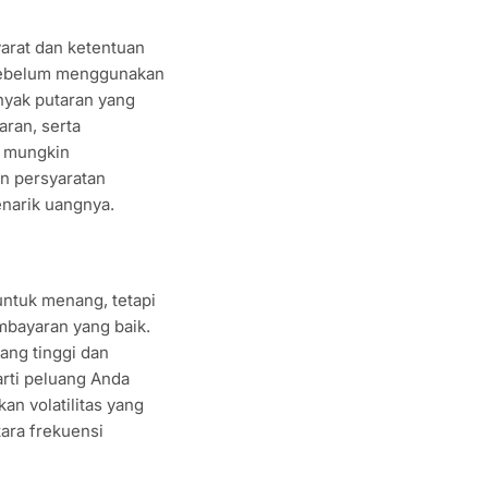
yarat dan ketentuan
 Sebelum menggunakan
nyak putaran yang
aran, serta
o mungkin
n persyaratan
narik uangnya.
untuk menang, tetapi
mbayaran yang baik.
yang tinggi dan
arti peluang Anda
n volatilitas yang
ara frekuensi