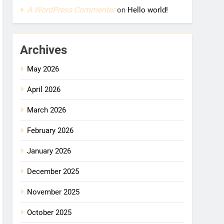
A WordPress Commenter
on
Hello world!
Archives
May 2026
April 2026
March 2026
February 2026
January 2026
December 2025
November 2025
October 2025