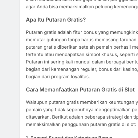
agar Anda bisa memaksimalkan peluang kemenang
Apa Itu Putaran Gratis?
Putaran gratis adalah fitur bonus yang memungkin
memutar gulungan tanpa harus memasang taruhan 
putaran gratis diberikan setelah pemain berhasil m
tertentu atau mendapatkan simbol khusus, seperti s
Putaran ini sering kali muncul dalam berbagai bentu
bagian dari kemenangan reguler, bonus dari kasino
bagian dari program loyalitas.
Cara Memanfaatkan Putaran Gratis di Slot
Walaupun putaran gratis memberikan keuntungan ya
pemain yang tidak sepenuhnya mengoptimalkan pe
ditawarkan. Berikut adalah beberapa strategi dan ti
memaksimalkan penggunaan putaran gratis di slot:
1.
Pahami Syarat dan Ketentuan Bonus