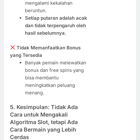
mengalami kekalahan
beruntun.
Setiap putaran adalah acak
dan tidak terpengaruh oleh
hasil sebelumnya.
Tidak Memanfaatkan Bonus
yang Tersedia
Banyak pemain melewatkan
bonus dan free spins yang
bisa membantu
meningkatkan peluang
menang.
5. Kesimpulan: Tidak Ada
Cara untuk Mengakali
Algoritma Slot, tetapi Ada
Cara Bermain yang Lebih
Cerdas