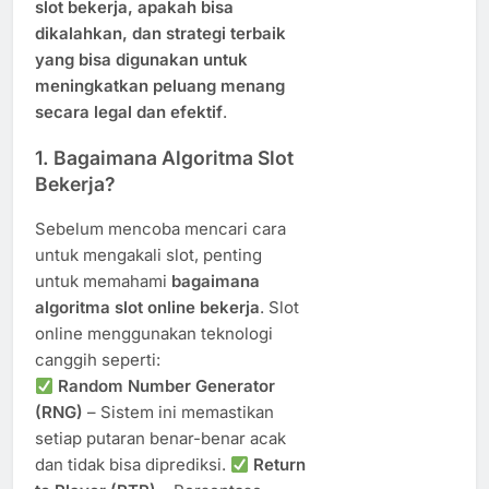
slot bekerja, apakah bisa
dikalahkan, dan strategi terbaik
yang bisa digunakan untuk
meningkatkan peluang menang
secara legal dan efektif
.
1. Bagaimana Algoritma Slot
Bekerja?
Sebelum mencoba mencari cara
untuk mengakali slot, penting
untuk memahami
bagaimana
algoritma slot online bekerja
. Slot
online menggunakan teknologi
canggih seperti:
Random Number Generator
(RNG)
– Sistem ini memastikan
setiap putaran benar-benar acak
dan tidak bisa diprediksi.
Return