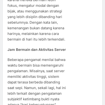
fokus, mengatur modal dengan
bijak, atau menggunakan strategi
yang lebih disiplin dibanding hari
sebelumnya. Dengan kata lain,
kemenangan bukan datang karena
harinya, melainkan karena cara
bermain di hari itu lebih terkendali.
Jam Bermain dan Aktivitas Server
Beberapa pengamat menilai bahwa
waktu bermain bisa memengaruhi
pengalaman. Misalnya, saat server
memiliki aktivitas tinggi, sistem
dapat terasa berbeda dibanding
saat sepi. Namun, sekali lagi, hal ini
lebih terkait dengan pengalaman
subjektif ketimbang bukti nyata
adanya “hari keberuntungan”.