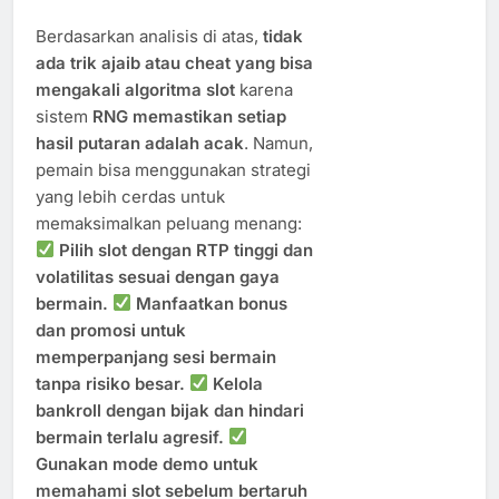
Berdasarkan analisis di atas,
tidak
ada trik ajaib atau cheat yang bisa
mengakali algoritma slot
karena
sistem
RNG memastikan setiap
hasil putaran adalah acak
. Namun,
pemain bisa menggunakan strategi
yang lebih cerdas untuk
memaksimalkan peluang menang:
Pilih slot dengan RTP tinggi dan
volatilitas sesuai dengan gaya
bermain.
Manfaatkan bonus
dan promosi untuk
memperpanjang sesi bermain
tanpa risiko besar.
Kelola
bankroll dengan bijak dan hindari
bermain terlalu agresif.
Gunakan mode demo untuk
memahami slot sebelum bertaruh