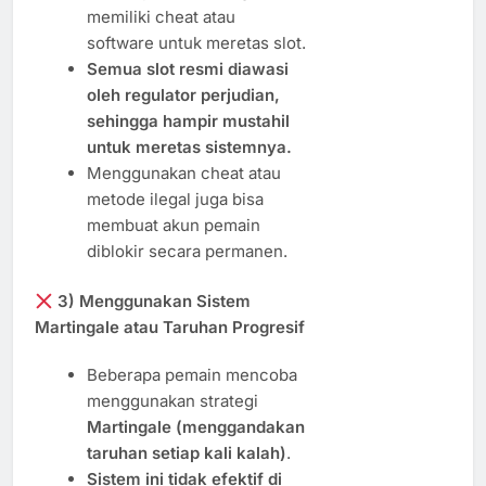
memiliki cheat atau
software untuk meretas slot.
Semua slot resmi diawasi
oleh regulator perjudian,
sehingga hampir mustahil
untuk meretas sistemnya.
Menggunakan cheat atau
metode ilegal juga bisa
membuat akun pemain
diblokir secara permanen.
3) Menggunakan Sistem
Martingale atau Taruhan Progresif
Beberapa pemain mencoba
menggunakan strategi
Martingale (menggandakan
taruhan setiap kali kalah)
.
Sistem ini tidak efektif di