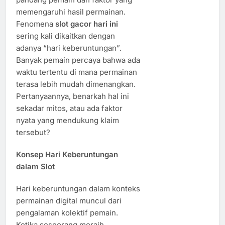
memengaruhi hasil permainan.
Fenomena
slot gacor hari ini
sering kali dikaitkan dengan
adanya “hari keberuntungan”.
Banyak pemain percaya bahwa ada
waktu tertentu di mana permainan
terasa lebih mudah dimenangkan.
Pertanyaannya, benarkah hal ini
sekadar mitos, atau ada faktor
nyata yang mendukung klaim
tersebut?
Konsep Hari Keberuntungan
dalam Slot
Hari keberuntungan dalam konteks
permainan digital muncul dari
pengalaman kolektif pemain.
Ketika seseorang meraih