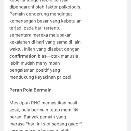
dipengaruhi oleh faktor psikologis.
Pemain cenderung mengingat
kemenangan besar yang kebetulan
terjadi pada hari tertentu,
sementara mereka melupakan
kekalahan di hari yang sama di lain
waktu. Inilah yang disebut dengan
confirmation bias
—otak manusia
lebih mudah menyimpan
pengalaman positif yang
mendukung keyakinan pribadi.
Peran Pola Bermain
Meskipun RNG memastikan hasil
acak, pola bermain tetap memiliki
peran. Banyak pemain yang
merasa “hari ini slot sedang gacor”
karena mereka bermain lebih