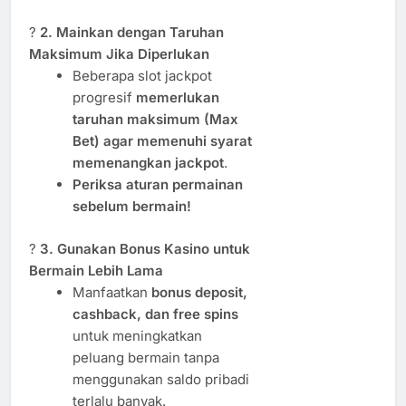
?
2. Mainkan dengan Taruhan
Maksimum Jika Diperlukan
Beberapa slot jackpot
progresif
memerlukan
taruhan maksimum (Max
Bet) agar memenuhi syarat
memenangkan jackpot
.
Periksa aturan permainan
sebelum bermain!
?
3. Gunakan Bonus Kasino untuk
Bermain Lebih Lama
Manfaatkan
bonus deposit,
cashback, dan free spins
untuk meningkatkan
peluang bermain tanpa
menggunakan saldo pribadi
terlalu banyak.