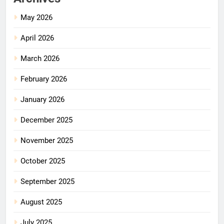
May 2026
April 2026
March 2026
February 2026
January 2026
December 2025
November 2025
October 2025
September 2025
August 2025
July 2025