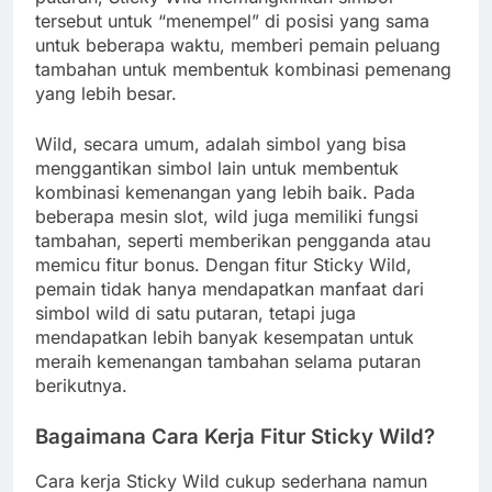
tersebut untuk “menempel” di posisi yang sama
untuk beberapa waktu, memberi pemain peluang
tambahan untuk membentuk kombinasi pemenang
yang lebih besar.
Wild, secara umum, adalah simbol yang bisa
menggantikan simbol lain untuk membentuk
kombinasi kemenangan yang lebih baik. Pada
beberapa mesin slot, wild juga memiliki fungsi
tambahan, seperti memberikan pengganda atau
memicu fitur bonus. Dengan fitur Sticky Wild,
pemain tidak hanya mendapatkan manfaat dari
simbol wild di satu putaran, tetapi juga
mendapatkan lebih banyak kesempatan untuk
meraih kemenangan tambahan selama putaran
berikutnya.
Bagaimana Cara Kerja Fitur Sticky Wild?
Cara kerja Sticky Wild cukup sederhana namun