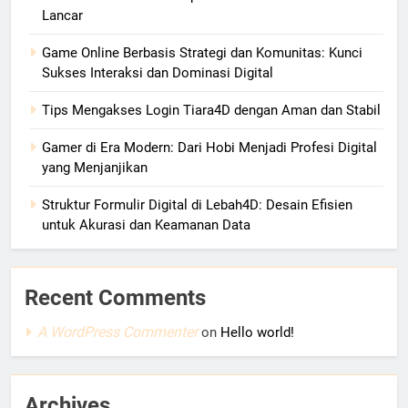
Lancar
Game Online Berbasis Strategi dan Komunitas: Kunci
Sukses Interaksi dan Dominasi Digital
Tips Mengakses Login Tiara4D dengan Aman dan Stabil
Gamer di Era Modern: Dari Hobi Menjadi Profesi Digital
yang Menjanjikan
Struktur Formulir Digital di Lebah4D: Desain Efisien
untuk Akurasi dan Keamanan Data
Recent Comments
A WordPress Commenter
on
Hello world!
Archives