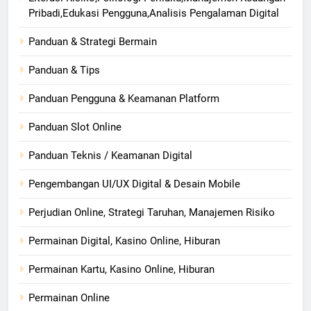
Pribadi,Edukasi Pengguna,Analisis Pengalaman Digital
Panduan & Strategi Bermain
Panduan & Tips
Panduan Pengguna & Keamanan Platform
Panduan Slot Online
Panduan Teknis / Keamanan Digital
Pengembangan UI/UX Digital & Desain Mobile
Perjudian Online, Strategi Taruhan, Manajemen Risiko
Permainan Digital, Kasino Online, Hiburan
Permainan Kartu, Kasino Online, Hiburan
Permainan Online