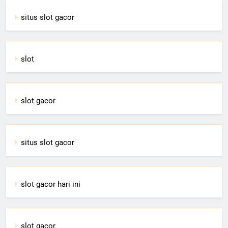
situs slot gacor
slot
slot gacor
situs slot gacor
slot gacor hari ini
slot gacor