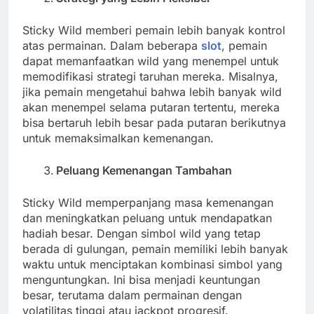
Sticky Wild memberi pemain lebih banyak kontrol
atas permainan. Dalam beberapa
slot
, pemain
dapat memanfaatkan wild yang menempel untuk
memodifikasi strategi taruhan mereka. Misalnya,
jika pemain mengetahui bahwa lebih banyak wild
akan menempel selama putaran tertentu, mereka
bisa bertaruh lebih besar pada putaran berikutnya
untuk memaksimalkan kemenangan.
Peluang Kemenangan Tambahan
Sticky Wild memperpanjang masa kemenangan
dan meningkatkan peluang untuk mendapatkan
hadiah besar. Dengan simbol wild yang tetap
berada di gulungan, pemain memiliki lebih banyak
waktu untuk menciptakan kombinasi simbol yang
menguntungkan. Ini bisa menjadi keuntungan
besar, terutama dalam permainan dengan
volatilitas tinggi atau jackpot progresif.