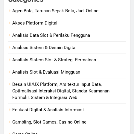
Agen Bola, Taruhan Sepak Bola, Judi Online
Akses Platform Digital
Analisis Data Slot & Perilaku Pengguna
Analisis Sistem & Desain Digital
Analisis Sistem Slot & Strategi Permainan
Analisis Slot & Evaluasi Mingguan
Desain UI/UX Platform, Arsitektur Input Data,
Optimalisasi Interaksi Digital, Standar Keamanan
Formulir, Sistem & Integrasi Web
Edukasi Digital & Analisis Informasi
Gambling, Slot Games, Casino Online