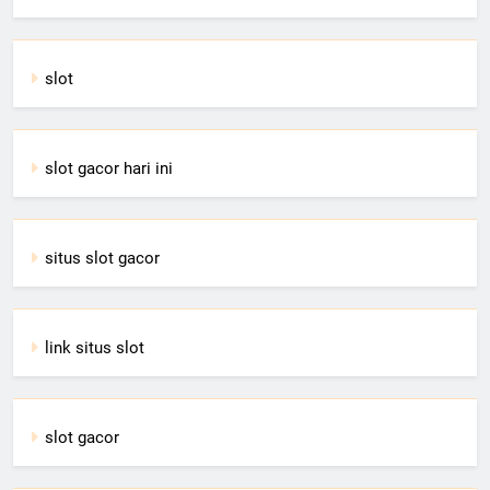
slot
slot gacor hari ini
situs slot gacor
link situs slot
slot gacor