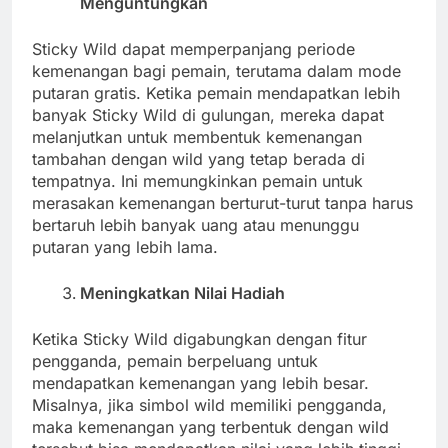
Menguntungkan
Sticky Wild dapat memperpanjang periode
kemenangan bagi pemain, terutama dalam mode
putaran gratis. Ketika pemain mendapatkan lebih
banyak Sticky Wild di gulungan, mereka dapat
melanjutkan untuk membentuk kemenangan
tambahan dengan wild yang tetap berada di
tempatnya. Ini memungkinkan pemain untuk
merasakan kemenangan berturut-turut tanpa harus
bertaruh lebih banyak uang atau menunggu
putaran yang lebih lama.
Meningkatkan Nilai Hadiah
Ketika Sticky Wild digabungkan dengan fitur
pengganda, pemain berpeluang untuk
mendapatkan kemenangan yang lebih besar.
Misalnya, jika simbol wild memiliki pengganda,
maka kemenangan yang terbentuk dengan wild