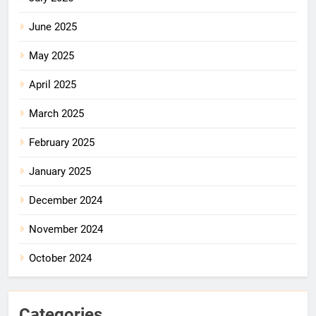
June 2025
May 2025
April 2025
March 2025
February 2025
January 2025
December 2024
November 2024
October 2024
Categories