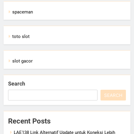
spaceman
toto slot
slot gacor
Search
SEARCH
Recent Posts
LAE138 Link Alternatif Update untuk Koneksi Lebih