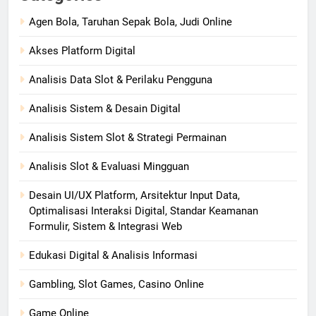
Agen Bola, Taruhan Sepak Bola, Judi Online
Akses Platform Digital
Analisis Data Slot & Perilaku Pengguna
Analisis Sistem & Desain Digital
Analisis Sistem Slot & Strategi Permainan
Analisis Slot & Evaluasi Mingguan
Desain UI/UX Platform, Arsitektur Input Data,
Optimalisasi Interaksi Digital, Standar Keamanan
Formulir, Sistem & Integrasi Web
Edukasi Digital & Analisis Informasi
Gambling, Slot Games, Casino Online
Game Online