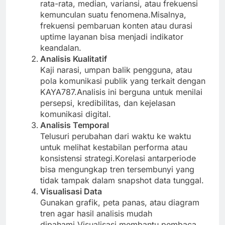
rata-rata, median, variansi, atau frekuensi
kemunculan suatu fenomena.Misalnya,
frekuensi pembaruan konten atau durasi
uptime layanan bisa menjadi indikator
keandalan.
Analisis Kualitatif
Kaji narasi, umpan balik pengguna, atau
pola komunikasi publik yang terkait dengan
KAYA787.Analisis ini berguna untuk menilai
persepsi, kredibilitas, dan kejelasan
komunikasi digital.
Analisis Temporal
Telusuri perubahan dari waktu ke waktu
untuk melihat kestabilan performa atau
konsistensi strategi.Korelasi antarperiode
bisa mengungkap tren tersembunyi yang
tidak tampak dalam snapshot data tunggal.
Visualisasi Data
Gunakan grafik, peta panas, atau diagram
tren agar hasil analisis mudah
dipahami.Visualisasi membantu pembaca