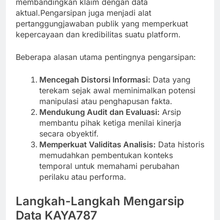
membandingkan klaim dengan data
aktual.Pengarsipan juga menjadi alat
pertanggungjawaban publik yang memperkuat
kepercayaan dan kredibilitas suatu platform.
Beberapa alasan utama pentingnya pengarsipan:
Mencegah Distorsi Informasi:
Data yang
terekam sejak awal meminimalkan potensi
manipulasi atau penghapusan fakta.
Mendukung Audit dan Evaluasi:
Arsip
membantu pihak ketiga menilai kinerja
secara obyektif.
Memperkuat Validitas Analisis:
Data historis
memudahkan pembentukan konteks
temporal untuk memahami perubahan
perilaku atau performa.
Langkah-Langkah Mengarsip
Data KAYA787