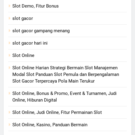
Slot Demo, Fitur Bonus
slot gacor
slot gacor gampang menang
slot gacor hari ini
Slot Online
Slot Online Harian Strategi Bermain Slot Manajemen
Modal Slot Panduan Slot Pemula dan Berpengalaman
Slot Gacor Terpercaya Pola Main Terukur
Slot Online, Bonus & Promo, Event & Turnamen, Judi
Online, Hiburan Digital
Slot Online, Judi Online, Fitur Permainan Slot
Slot Online, Kasino, Panduan Bermain