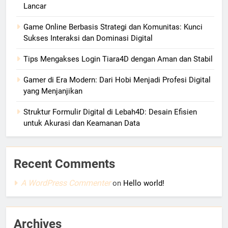
Lancar
Game Online Berbasis Strategi dan Komunitas: Kunci
Sukses Interaksi dan Dominasi Digital
Tips Mengakses Login Tiara4D dengan Aman dan Stabil
Gamer di Era Modern: Dari Hobi Menjadi Profesi Digital
yang Menjanjikan
Struktur Formulir Digital di Lebah4D: Desain Efisien
untuk Akurasi dan Keamanan Data
Recent Comments
A WordPress Commenter
on
Hello world!
Archives