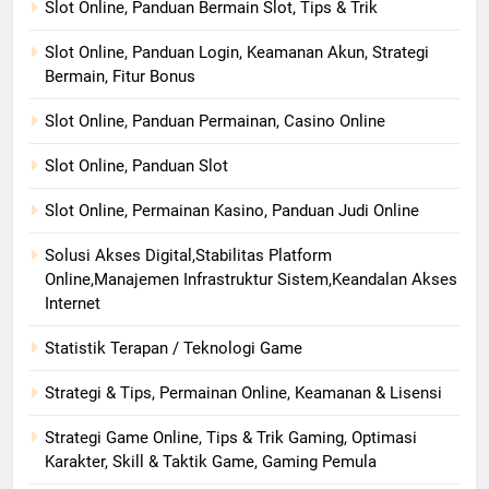
Slot Online, Panduan Bermain Slot, Tips & Trik
Slot Online, Panduan Login, Keamanan Akun, Strategi
Bermain, Fitur Bonus
Slot Online, Panduan Permainan, Casino Online
Slot Online, Panduan Slot
Slot Online, Permainan Kasino, Panduan Judi Online
Solusi Akses Digital,Stabilitas Platform
Online,Manajemen Infrastruktur Sistem,Keandalan Akses
Internet
Statistik Terapan / Teknologi Game
Strategi & Tips, Permainan Online, Keamanan & Lisensi
Strategi Game Online, Tips & Trik Gaming, Optimasi
Karakter, Skill & Taktik Game, Gaming Pemula