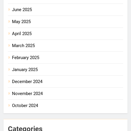
June 2025
May 2025
April 2025
March 2025
February 2025
January 2025
December 2024
November 2024
October 2024
Categories