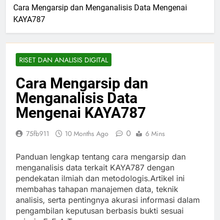
Cara Mengarsip dan Menganalisis Data Mengenai
KAYA787
RISET DAN ANALISIS DIGITAL
Cara Mengarsip dan
Menganalisis Data
Mengenai KAYA787
0
75fb911
10 Months Ago
6 Mins
Panduan lengkap tentang cara mengarsip dan
menganalisis data terkait KAYA787 dengan
pendekatan ilmiah dan metodologis.Artikel ini
membahas tahapan manajemen data, teknik
analisis, serta pentingnya akurasi informasi dalam
pengambilan keputusan berbasis bukti sesuai