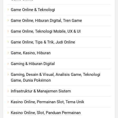
Game Online & Teknologi
Game Online, Hiburan Digital, Tren Game
Game Online, Teknologi Mobile, UX & UI
Game Online, Tips & Trik, Judi Online
Game, Kasino, Hiburan
Gaming & Hiburan Digital
Gaming, Desain & Visual, Analisis Game, Teknologi
Game, Dunia Pokémon
Infrastruktur & Manajemen Sistem
Kasino Online, Permainan Slot, Tema Unik
Kasino Online, Slot, Panduan Permainan