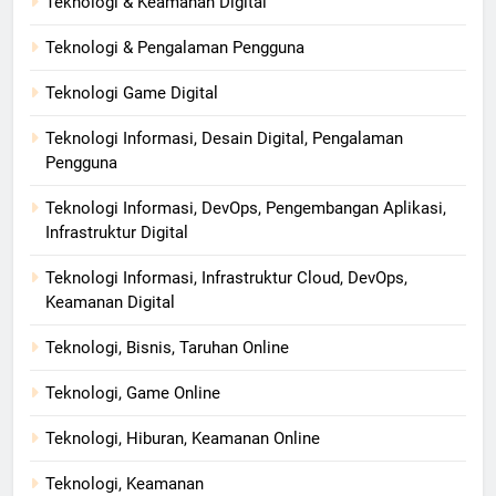
Teknologi & Keamanan Digital
Teknologi & Pengalaman Pengguna
Teknologi Game Digital
Teknologi Informasi, Desain Digital, Pengalaman
Pengguna
Teknologi Informasi, DevOps, Pengembangan Aplikasi,
Infrastruktur Digital
Teknologi Informasi, Infrastruktur Cloud, DevOps,
Keamanan Digital
Teknologi, Bisnis, Taruhan Online
Teknologi, Game Online
Teknologi, Hiburan, Keamanan Online
Teknologi, Keamanan