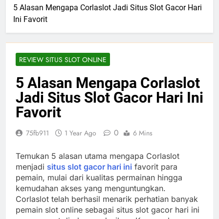
5 Alasan Mengapa Corlaslot Jadi Situs Slot Gacor Hari
Ini Favorit
REVIEW SITUS SLOT ONLINE
5 Alasan Mengapa Corlaslot
Jadi Situs Slot Gacor Hari Ini
Favorit
0
75fb911
1 Year Ago
6 Mins
Temukan 5 alasan utama mengapa Corlaslot
menjadi
situs slot gacor hari ini
favorit para
pemain, mulai dari kualitas permainan hingga
kemudahan akses yang menguntungkan.
Corlaslot telah berhasil menarik perhatian banyak
pemain slot online sebagai situs slot gacor hari ini