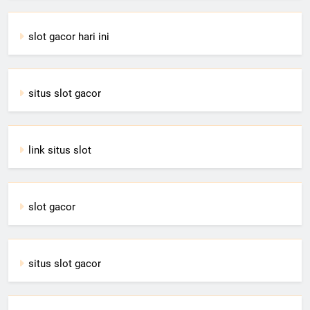
slot gacor hari ini
situs slot gacor
link situs slot
slot gacor
situs slot gacor