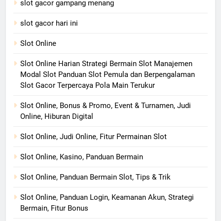
slot gacor gampang menang
slot gacor hari ini
Slot Online
Slot Online Harian Strategi Bermain Slot Manajemen
Modal Slot Panduan Slot Pemula dan Berpengalaman
Slot Gacor Terpercaya Pola Main Terukur
Slot Online, Bonus & Promo, Event & Turnamen, Judi
Online, Hiburan Digital
Slot Online, Judi Online, Fitur Permainan Slot
Slot Online, Kasino, Panduan Bermain
Slot Online, Panduan Bermain Slot, Tips & Trik
Slot Online, Panduan Login, Keamanan Akun, Strategi
Bermain, Fitur Bonus