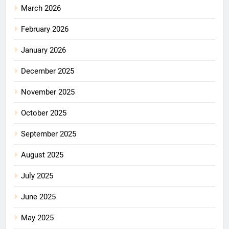
March 2026
February 2026
January 2026
December 2025
November 2025
October 2025
September 2025
August 2025
July 2025
June 2025
May 2025