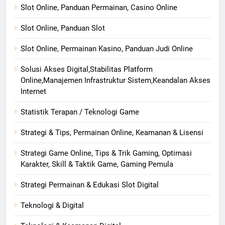
Slot Online, Panduan Permainan, Casino Online
Slot Online, Panduan Slot
Slot Online, Permainan Kasino, Panduan Judi Online
Solusi Akses Digital,Stabilitas Platform
Online,Manajemen Infrastruktur Sistem,Keandalan Akses
Internet
Statistik Terapan / Teknologi Game
Strategi & Tips, Permainan Online, Keamanan & Lisensi
Strategi Game Online, Tips & Trik Gaming, Optimasi
Karakter, Skill & Taktik Game, Gaming Pemula
Strategi Permainan & Edukasi Slot Digital
Teknologi & Digital