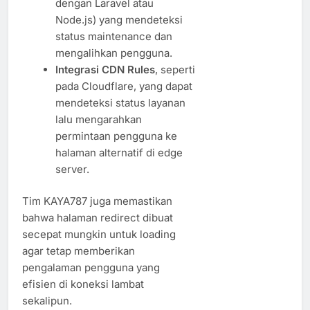
dengan Laravel atau
Node.js) yang mendeteksi
status maintenance dan
mengalihkan pengguna.
Integrasi CDN Rules
, seperti
pada Cloudflare, yang dapat
mendeteksi status layanan
lalu mengarahkan
permintaan pengguna ke
halaman alternatif di edge
server.
Tim KAYA787 juga memastikan
bahwa halaman redirect dibuat
secepat mungkin untuk loading
agar tetap memberikan
pengalaman pengguna yang
efisien di koneksi lambat
sekalipun.