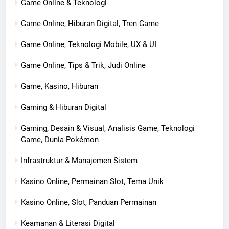
Game Online & Teknologi
Game Online, Hiburan Digital, Tren Game
Game Online, Teknologi Mobile, UX & UI
Game Online, Tips & Trik, Judi Online
Game, Kasino, Hiburan
Gaming & Hiburan Digital
Gaming, Desain & Visual, Analisis Game, Teknologi
Game, Dunia Pokémon
Infrastruktur & Manajemen Sistem
Kasino Online, Permainan Slot, Tema Unik
Kasino Online, Slot, Panduan Permainan
Keamanan & Literasi Digital