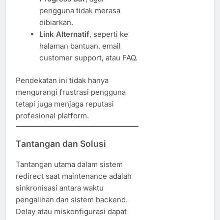
pengguna tidak merasa
dibiarkan.
Link Alternatif
, seperti ke
halaman bantuan, email
customer support, atau FAQ.
Pendekatan ini tidak hanya
mengurangi frustrasi pengguna
tetapi juga menjaga reputasi
profesional platform.
Tantangan dan Solusi
Tantangan utama dalam sistem
redirect saat maintenance adalah
sinkronisasi antara waktu
pengalihan dan sistem backend.
Delay atau miskonfigurasi dapat