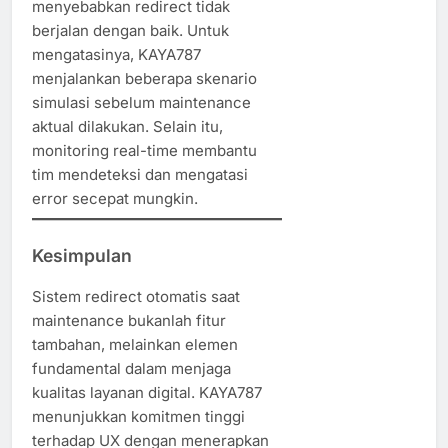
menyebabkan redirect tidak
berjalan dengan baik. Untuk
mengatasinya, KAYA787
menjalankan beberapa skenario
simulasi sebelum maintenance
aktual dilakukan. Selain itu,
monitoring real-time membantu
tim mendeteksi dan mengatasi
error secepat mungkin.
Kesimpulan
Sistem redirect otomatis saat
maintenance bukanlah fitur
tambahan, melainkan elemen
fundamental dalam menjaga
kualitas layanan digital. KAYA787
menunjukkan komitmen tinggi
terhadap UX dengan menerapkan