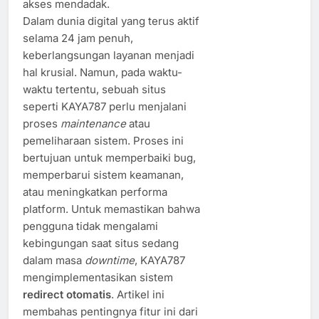
akses mendadak.
Dalam dunia digital yang terus aktif
selama 24 jam penuh,
keberlangsungan layanan menjadi
hal krusial. Namun, pada waktu-
waktu tertentu, sebuah situs
seperti KAYA787 perlu menjalani
proses
maintenance
atau
pemeliharaan sistem. Proses ini
bertujuan untuk memperbaiki bug,
memperbarui sistem keamanan,
atau meningkatkan performa
platform. Untuk memastikan bahwa
pengguna tidak mengalami
kebingungan saat situs sedang
dalam masa
downtime
, KAYA787
mengimplementasikan sistem
redirect otomatis
. Artikel ini
membahas pentingnya fitur ini dari