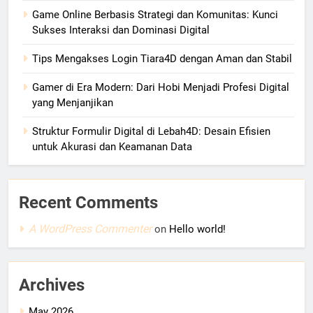
Game Online Berbasis Strategi dan Komunitas: Kunci
Sukses Interaksi dan Dominasi Digital
Tips Mengakses Login Tiara4D dengan Aman dan Stabil
Gamer di Era Modern: Dari Hobi Menjadi Profesi Digital
yang Menjanjikan
Struktur Formulir Digital di Lebah4D: Desain Efisien
untuk Akurasi dan Keamanan Data
Recent Comments
A WordPress Commenter
on
Hello world!
Archives
May 2026