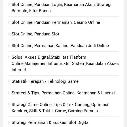
Slot Online, Panduan Login, Keamanan Akun, Strategi
Bermain, Fitur Bonus
Slot Online, Panduan Permainan, Casino Online
Slot Online, Panduan Slot
Slot Online, Permainan Kasino, Panduan Judi Online
Solusi Akses Digital,Stabilitas Platform
Online,Manajemen Infrastruktur Sistem,Keandalan Akses
Internet
Statistik Terapan / Teknologi Game
Strategi & Tips, Permainan Online, Keamanan & Lisensi
Strategi Game Online, Tips & Trik Gaming, Optimasi
Karakter, Skill & Taktik Game, Gaming Pemula
Strategi Permainan & Edukasi Slot Digital