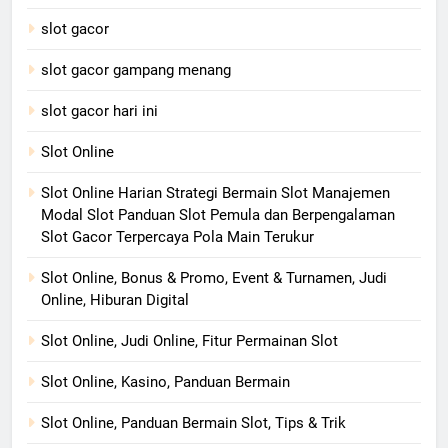
slot gacor
slot gacor gampang menang
slot gacor hari ini
Slot Online
Slot Online Harian Strategi Bermain Slot Manajemen
Modal Slot Panduan Slot Pemula dan Berpengalaman
Slot Gacor Terpercaya Pola Main Terukur
Slot Online, Bonus & Promo, Event & Turnamen, Judi
Online, Hiburan Digital
Slot Online, Judi Online, Fitur Permainan Slot
Slot Online, Kasino, Panduan Bermain
Slot Online, Panduan Bermain Slot, Tips & Trik