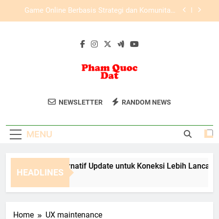
Skip
Tips Mengakses Login Tiara4D dengan Aman dan
to
Stabil
content
Gamer di Era Modern: Dari Hobi Menjadi Profesi
Digital yang Menjanjikan
LAE138 Link Alternatif Update untuk Koneksi
Lebih Lancar
Game Online Berbasis Strategi dan Komunitas:
Kunci Sukses Interaksi dan Dominasi Digital
Pham Quoc Dat
Nikmati Karya Fotografi Inspiratif Dari
Tips Mengakses Login Tiara4D dengan Aman dan
NEWSLETTER
RANDOM NEWS
Stabil
Pham Quoc Dat.
Gamer di Era Modern: Dari Hobi Menjadi Profesi
Digital yang Menjanjikan
MENU
AE138 Link Alternatif Update untuk Koneksi Lebih Lancar
HEADLINES
 Months Ago
Home
UX maintenance