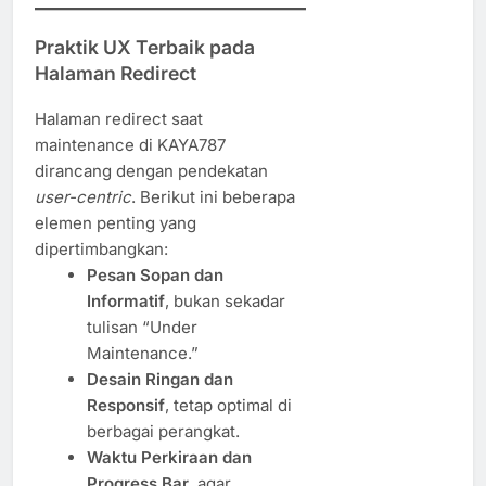
Praktik UX Terbaik pada
Halaman Redirect
Halaman redirect saat
maintenance di KAYA787
dirancang dengan pendekatan
user-centric
. Berikut ini beberapa
elemen penting yang
dipertimbangkan:
Pesan Sopan dan
Informatif
, bukan sekadar
tulisan “Under
Maintenance.”
Desain Ringan dan
Responsif
, tetap optimal di
berbagai perangkat.
Waktu Perkiraan dan
Progress Bar
, agar