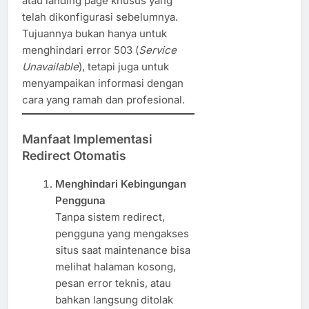
atau landing page khusus yang
telah dikonfigurasi sebelumnya.
Tujuannya bukan hanya untuk
menghindari error 503 (
Service
Unavailable
), tetapi juga untuk
menyampaikan informasi dengan
cara yang ramah dan profesional.
Manfaat Implementasi
Redirect Otomatis
Menghindari Kebingungan
Pengguna
Tanpa sistem redirect,
pengguna yang mengakses
situs saat maintenance bisa
melihat halaman kosong,
pesan error teknis, atau
bahkan langsung ditolak