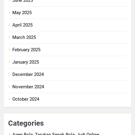
June 2025
May 2025
April 2025
March 2025
February 2025
January 2025
December 2024
November 2024
October 2024
Categories
Agen Bola, Taruhan Sepak Bola, Judi Online