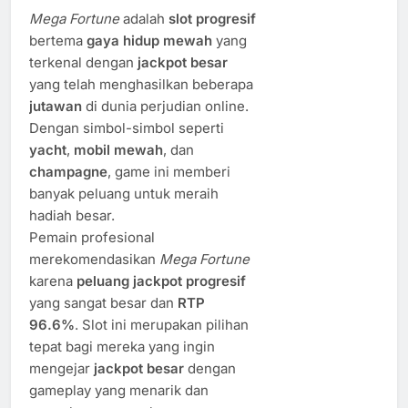
Mega Fortune
adalah
slot progresif
bertema
gaya hidup mewah
yang
terkenal dengan
jackpot besar
yang telah menghasilkan beberapa
jutawan
di dunia perjudian online.
Dengan simbol-simbol seperti
yacht
,
mobil mewah
, dan
champagne
, game ini memberi
banyak peluang untuk meraih
hadiah besar.
Pemain profesional
merekomendasikan
Mega Fortune
karena
peluang jackpot progresif
yang sangat besar dan
RTP
96.6%
. Slot ini merupakan pilihan
tepat bagi mereka yang ingin
mengejar
jackpot besar
dengan
gameplay yang menarik dan