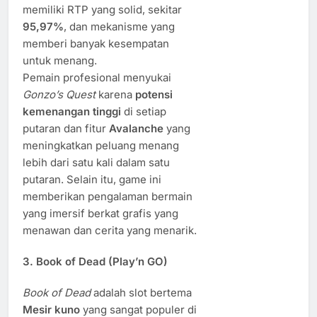
memiliki RTP yang solid, sekitar
95,97%
, dan mekanisme yang
memberi banyak kesempatan
untuk menang.
Pemain profesional menyukai
Gonzo’s Quest
karena
potensi
kemenangan tinggi
di setiap
putaran dan fitur
Avalanche
yang
meningkatkan peluang menang
lebih dari satu kali dalam satu
putaran. Selain itu, game ini
memberikan pengalaman bermain
yang imersif berkat grafis yang
menawan dan cerita yang menarik.
3.
Book of Dead (Play’n GO)
Book of Dead
adalah slot bertema
Mesir kuno
yang sangat populer di