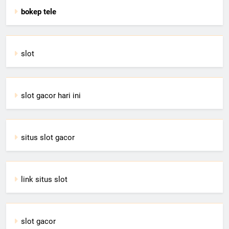
bokep tele
slot
slot gacor hari ini
situs slot gacor
link situs slot
slot gacor