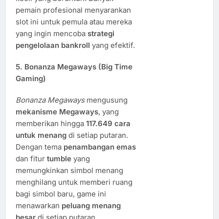
pemain profesional menyarankan
slot ini untuk pemula atau mereka
yang ingin mencoba
strategi
pengelolaan bankroll
yang efektif.
5.
Bonanza Megaways (Big Time
Gaming)
Bonanza Megaways
mengusung
mekanisme Megaways
, yang
memberikan hingga
117.649 cara
untuk menang
di setiap putaran.
Dengan tema
penambangan emas
dan fitur
tumble
yang
memungkinkan simbol menang
menghilang untuk memberi ruang
bagi simbol baru, game ini
menawarkan
peluang menang
besar
di setiap putaran.