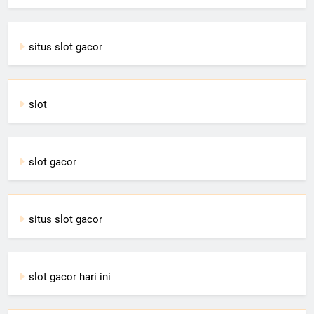
situs slot gacor
slot
slot gacor
situs slot gacor
slot gacor hari ini