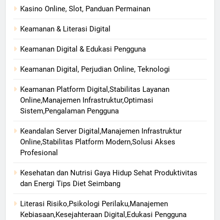
Kasino Online, Slot, Panduan Permainan
Keamanan & Literasi Digital
Keamanan Digital & Edukasi Pengguna
Keamanan Digital, Perjudian Online, Teknologi
Keamanan Platform Digital,Stabilitas Layanan
Online,Manajemen Infrastruktur,Optimasi
Sistem,Pengalaman Pengguna
Keandalan Server Digital,Manajemen Infrastruktur
Online,Stabilitas Platform Modern,Solusi Akses
Profesional
Kesehatan dan Nutrisi Gaya Hidup Sehat Produktivitas
dan Energi Tips Diet Seimbang
Literasi Risiko,Psikologi Perilaku,Manajemen
Kebiasaan,Kesejahteraan Digital,Edukasi Pengguna