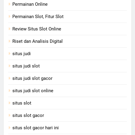
Permainan Online
Permainan Slot, Fitur Slot
Review Situs Slot Online
Riset dan Analisis Digital
situs judi
situs judi slot
situs judi slot gacor
situs judi slot online
situs slot
situs slot gacor
situs slot gacor hari ini