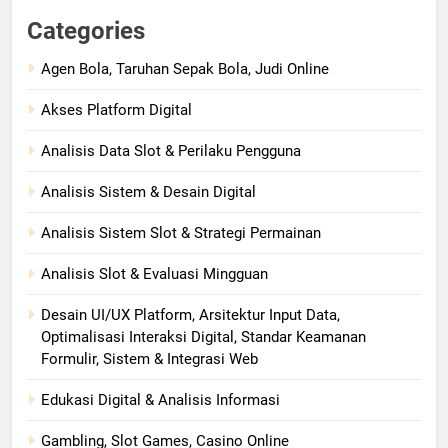
Categories
Agen Bola, Taruhan Sepak Bola, Judi Online
Akses Platform Digital
Analisis Data Slot & Perilaku Pengguna
Analisis Sistem & Desain Digital
Analisis Sistem Slot & Strategi Permainan
Analisis Slot & Evaluasi Mingguan
Desain UI/UX Platform, Arsitektur Input Data,
Optimalisasi Interaksi Digital, Standar Keamanan
Formulir, Sistem & Integrasi Web
Edukasi Digital & Analisis Informasi
Gambling, Slot Games, Casino Online