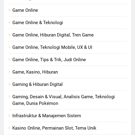
Game Online
Game Online & Teknologi
Game Online, Hiburan Digital, Tren Game
Game Online, Teknologi Mobile, UX & UI
Game Online, Tips & Trik, Judi Online
Game, Kasino, Hiburan
Gaming & Hiburan Digital
Gaming, Desain & Visual, Analisis Game, Teknologi
Game, Dunia Pokémon
Infrastruktur & Manajemen Sistem
Kasino Online, Permainan Slot, Tema Unik