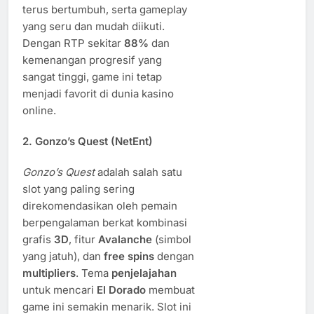
terus bertumbuh, serta gameplay
yang seru dan mudah diikuti.
Dengan RTP sekitar
88%
dan
kemenangan progresif yang
sangat tinggi, game ini tetap
menjadi favorit di dunia kasino
online.
2.
Gonzo’s Quest (NetEnt)
Gonzo’s Quest
adalah salah satu
slot yang paling sering
direkomendasikan oleh pemain
berpengalaman berkat kombinasi
grafis
3D
, fitur
Avalanche
(simbol
yang jatuh), dan
free spins
dengan
multipliers
. Tema
penjelajahan
untuk mencari
El Dorado
membuat
game ini semakin menarik. Slot ini