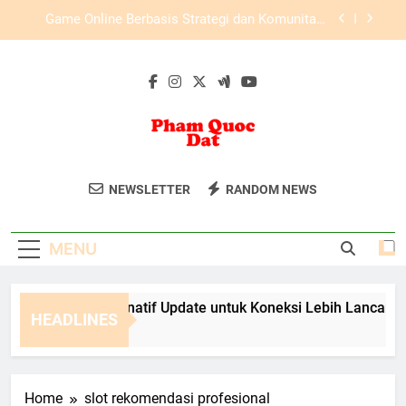
Skip
Tips Mengakses Login Tiara4D dengan Aman dan
to
Stabil
content
Gamer di Era Modern: Dari Hobi Menjadi Profesi
Digital yang Menjanjikan
LAE138 Link Alternatif Update untuk Koneksi
Lebih Lancar
Game Online Berbasis Strategi dan Komunitas:
Kunci Sukses Interaksi dan Dominasi Digital
Pham Quoc Dat
Nikmati Karya Fotografi Inspiratif Dari
Tips Mengakses Login Tiara4D dengan Aman dan
NEWSLETTER
RANDOM NEWS
Stabil
Pham Quoc Dat.
Gamer di Era Modern: Dari Hobi Menjadi Profesi
Digital yang Menjanjikan
MENU
E138 Link Alternatif Update untuk Koneksi Lebih Lancar
HEADLINES
onths Ago
Home
slot rekomendasi profesional