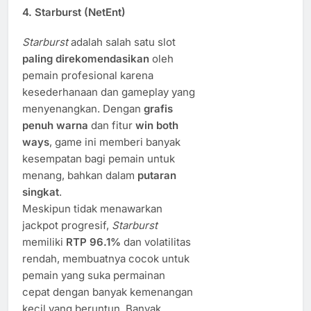
4.
Starburst (NetEnt)
Starburst
adalah salah satu slot
paling direkomendasikan
oleh
pemain profesional karena
kesederhanaan dan gameplay yang
menyenangkan. Dengan
grafis
penuh warna
dan fitur
win both
ways
, game ini memberi banyak
kesempatan bagi pemain untuk
menang, bahkan dalam
putaran
singkat
.
Meskipun tidak menawarkan
jackpot progresif,
Starburst
memiliki
RTP 96.1%
dan volatilitas
rendah, membuatnya cocok untuk
pemain yang suka permainan
cepat dengan banyak kemenangan
kecil yang beruntun. Banyak