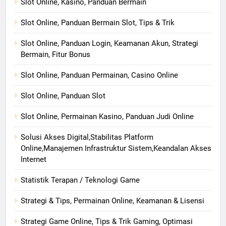
Slot Online, Kasino, Panduan Bermain
Slot Online, Panduan Bermain Slot, Tips & Trik
Slot Online, Panduan Login, Keamanan Akun, Strategi
Bermain, Fitur Bonus
Slot Online, Panduan Permainan, Casino Online
Slot Online, Panduan Slot
Slot Online, Permainan Kasino, Panduan Judi Online
Solusi Akses Digital,Stabilitas Platform
Online,Manajemen Infrastruktur Sistem,Keandalan Akses
Internet
Statistik Terapan / Teknologi Game
Strategi & Tips, Permainan Online, Keamanan & Lisensi
Strategi Game Online, Tips & Trik Gaming, Optimasi