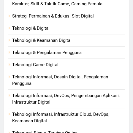
Karakter, Skill & Taktik Game, Gaming Pemula
Strategi Permainan & Edukasi Slot Digital
Teknologi & Digital
Teknologi & Keamanan Digital
Teknologi & Pengalaman Pengguna
Teknologi Game Digital
Teknologi Informasi, Desain Digital, Pengalaman
Pengguna
Teknologi Informasi, DevOps, Pengembangan Aplikasi,
Infrastruktur Digital
Teknologi Informasi, Infrastruktur Cloud, DevOps,
Keamanan Digital