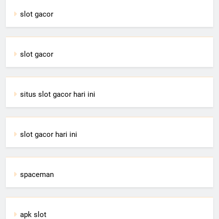
slot gacor
slot gacor
situs slot gacor hari ini
slot gacor hari ini
spaceman
apk slot