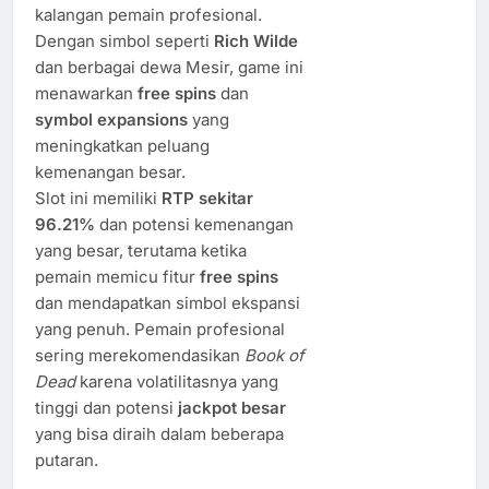
kalangan pemain profesional.
Dengan simbol seperti
Rich Wilde
dan berbagai dewa Mesir, game ini
menawarkan
free spins
dan
symbol expansions
yang
meningkatkan peluang
kemenangan besar.
Slot ini memiliki
RTP sekitar
96.21%
dan potensi kemenangan
yang besar, terutama ketika
pemain memicu fitur
free spins
dan mendapatkan simbol ekspansi
yang penuh. Pemain profesional
sering merekomendasikan
Book of
Dead
karena volatilitasnya yang
tinggi dan potensi
jackpot besar
yang bisa diraih dalam beberapa
putaran.