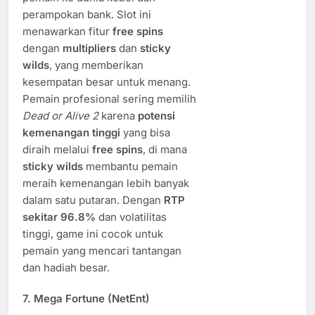
perampokan bank. Slot ini
menawarkan fitur
free spins
dengan
multipliers
dan
sticky
wilds
, yang memberikan
kesempatan besar untuk menang.
Pemain profesional sering memilih
Dead or Alive 2
karena
potensi
kemenangan tinggi
yang bisa
diraih melalui
free spins
, di mana
sticky wilds
membantu pemain
meraih kemenangan lebih banyak
dalam satu putaran. Dengan
RTP
sekitar 96.8%
dan volatilitas
tinggi, game ini cocok untuk
pemain yang mencari tantangan
dan hadiah besar.
7.
Mega Fortune (NetEnt)