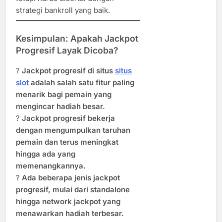
strategi bankroll yang baik.
Kesimpulan: Apakah Jackpot
Progresif Layak Dicoba?
?
Jackpot progresif di situs
situs
slot
adalah salah satu fitur paling
menarik bagi pemain yang
mengincar hadiah besar.
?
Jackpot progresif bekerja
dengan mengumpulkan taruhan
pemain dan terus meningkat
hingga ada yang
memenangkannya.
?
Ada beberapa jenis jackpot
progresif, mulai dari standalone
hingga network jackpot yang
menawarkan hadiah terbesar.