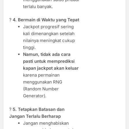
terlalu banyak.
?
4. Bermain di Waktu yang Tepat
Jackpot progresif sering
kali dimenangkan setelah
nilainya meningkat cukup
tinggi.
Namun, tidak ada cara
pasti untuk memprediksi
kapan jackpot akan keluar
karena permainan
menggunakan RNG
(Random Number
Generator).
?
5. Tetapkan Batasan dan
Jangan Terlalu Berharap
Jangan menghabiskan