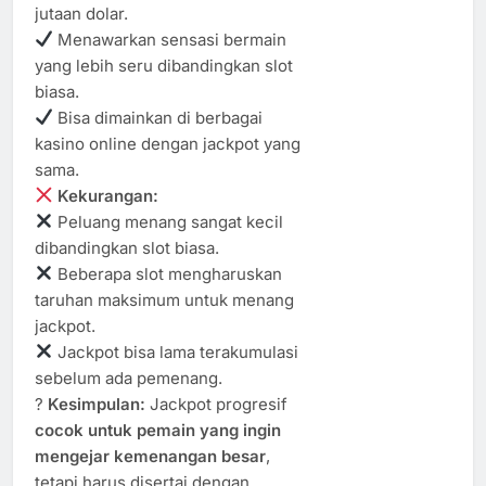
jutaan dolar.
Menawarkan sensasi bermain
yang lebih seru dibandingkan slot
biasa.
Bisa dimainkan di berbagai
kasino online dengan jackpot yang
sama.
Kekurangan:
Peluang menang sangat kecil
dibandingkan slot biasa.
Beberapa slot mengharuskan
taruhan maksimum untuk menang
jackpot.
Jackpot bisa lama terakumulasi
sebelum ada pemenang.
?
Kesimpulan:
Jackpot progresif
cocok untuk pemain yang ingin
mengejar kemenangan besar
,
tetapi harus disertai dengan