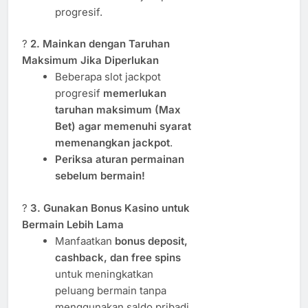
progresif.
?
2. Mainkan dengan Taruhan
Maksimum Jika Diperlukan
Beberapa slot jackpot
progresif
memerlukan
taruhan maksimum (Max
Bet) agar memenuhi syarat
memenangkan jackpot
.
Periksa aturan permainan
sebelum bermain!
?
3. Gunakan Bonus Kasino untuk
Bermain Lebih Lama
Manfaatkan
bonus deposit,
cashback, dan free spins
untuk meningkatkan
peluang bermain tanpa
menggunakan saldo pribadi