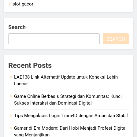
slot gacor
Search
SEARCH
Recent Posts
LAE138 Link Alternatif Update untuk Koneksi Lebih
Lancar
Game Online Berbasis Strategi dan Komunitas: Kunci
Sukses Interaksi dan Dominasi Digital
Tips Mengakses Login Tiara4D dengan Aman dan Stabil
Gamer di Era Modern: Dari Hobi Menjadi Profesi Digital
yang Menjanjikan