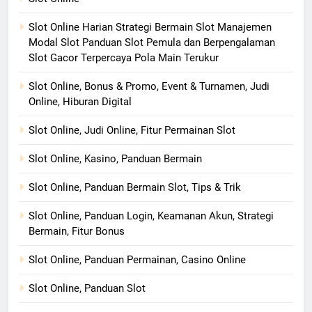
Slot Online Harian Strategi Bermain Slot Manajemen
Modal Slot Panduan Slot Pemula dan Berpengalaman
Slot Gacor Terpercaya Pola Main Terukur
Slot Online, Bonus & Promo, Event & Turnamen, Judi
Online, Hiburan Digital
Slot Online, Judi Online, Fitur Permainan Slot
Slot Online, Kasino, Panduan Bermain
Slot Online, Panduan Bermain Slot, Tips & Trik
Slot Online, Panduan Login, Keamanan Akun, Strategi
Bermain, Fitur Bonus
Slot Online, Panduan Permainan, Casino Online
Slot Online, Panduan Slot