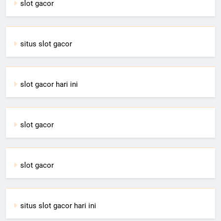
slot gacor
situs slot gacor
slot gacor hari ini
slot gacor
slot gacor
situs slot gacor hari ini