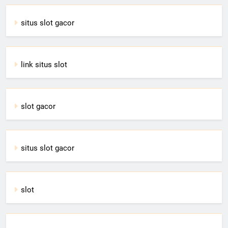
situs slot gacor
link situs slot
slot gacor
situs slot gacor
slot