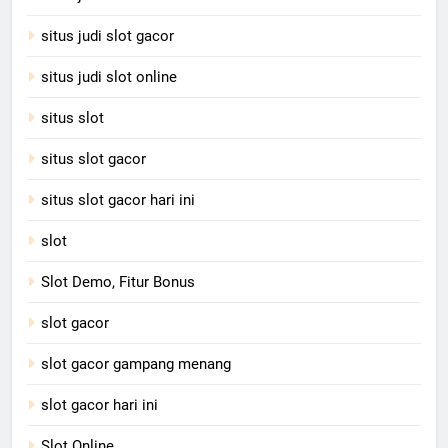
situs judi slot gacor
situs judi slot online
situs slot
situs slot gacor
situs slot gacor hari ini
slot
Slot Demo, Fitur Bonus
slot gacor
slot gacor gampang menang
slot gacor hari ini
Slot Online