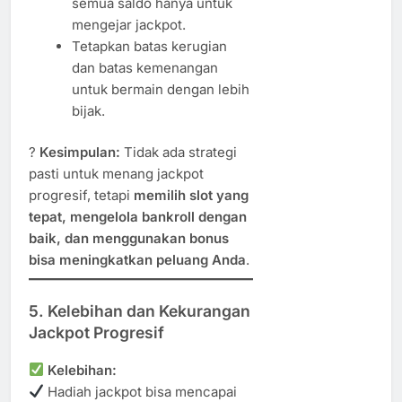
semua saldo hanya untuk
mengejar jackpot.
Tetapkan batas kerugian
dan batas kemenangan
untuk bermain dengan lebih
bijak.
?
Kesimpulan:
Tidak ada strategi
pasti untuk menang jackpot
progresif, tetapi
memilih slot yang
tepat, mengelola bankroll dengan
baik, dan menggunakan bonus
bisa meningkatkan peluang Anda
.
5. Kelebihan dan Kekurangan
Jackpot Progresif
Kelebihan:
Hadiah jackpot bisa mencapai