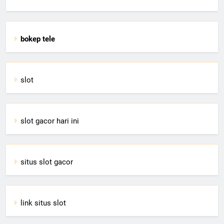
bokep tele
slot
slot gacor hari ini
situs slot gacor
link situs slot