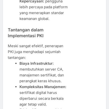
Kepercayaan:
pengguna
lebih percaya pada platform
yang menerapkan standar
keamanan global.
Tantangan dalam
Implementasi PKI
Meski sangat efektif, penerapan
PKI juga menghadapi sejumlah
tantangan:
Biaya Infrastruktur:
membutuhkan server CA,
manajemen sertifikat, dan
perangkat keras khusus.
Kompleksitas Manajemen:
sertifikat digital harus
diperbarui secara berkala
agar tetap valid.