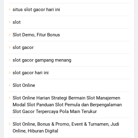
situs slot gacor hari ini
slot
Slot Demo, Fitur Bonus
slot gacor
slot gacor gampang menang
slot gacor hari ini
Slot Online
Slot Online Harian Strategi Bermain Slot Manajemen
Modal Slot Panduan Slot Pemula dan Berpengalaman
Slot Gacor Terpercaya Pola Main Terukur
Slot Online, Bonus & Promo, Event & Turnamen, Judi
Online, Hiburan Digital