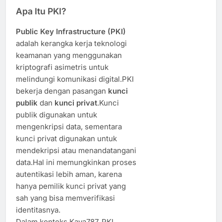
Apa Itu PKI?
Public Key Infrastructure (PKI)
adalah kerangka kerja teknologi
keamanan yang menggunakan
kriptografi asimetris untuk
melindungi komunikasi digital.PKI
bekerja dengan pasangan
kunci
publik
dan
kunci privat
.Kunci
publik digunakan untuk
mengenkripsi data, sementara
kunci privat digunakan untuk
mendekripsi atau menandatangani
data.Hal ini memungkinkan proses
autentikasi lebih aman, karena
hanya pemilik kunci privat yang
sah yang bisa memverifikasi
identitasnya.
Dalam konteks Kaya787, PKI