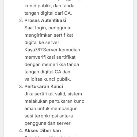
kunci publik, dan tanda
tangan digital dari CA.
Proses Autentikasi
Saat login, pengguna
mengirimkan sertifikat
digital ke server
Kaya787.Server kemudian
memverifikasi sertifikat
dengan memeriksa tanda
tangan digital CA dan
validitas kunci publik.
Pertukaran Kunci
Jika sertifikat valid, sistem
melakukan pertukaran kunci
aman untuk membangun
sesi terenkripsi antara
pengguna dan server.
Akses Diberikan