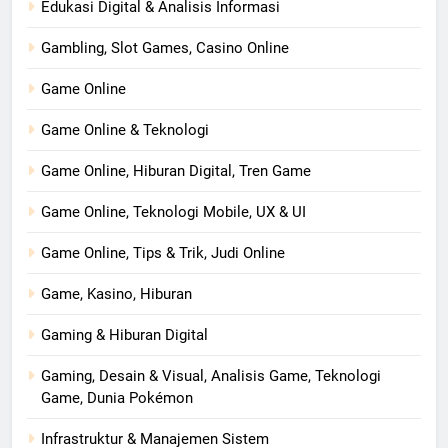
Edukasi Digital & Analisis Informasi
Gambling, Slot Games, Casino Online
Game Online
Game Online & Teknologi
Game Online, Hiburan Digital, Tren Game
Game Online, Teknologi Mobile, UX & UI
Game Online, Tips & Trik, Judi Online
Game, Kasino, Hiburan
Gaming & Hiburan Digital
Gaming, Desain & Visual, Analisis Game, Teknologi
Game, Dunia Pokémon
Infrastruktur & Manajemen Sistem