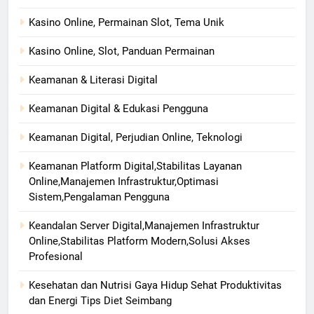
Kasino Online, Permainan Slot, Tema Unik
Kasino Online, Slot, Panduan Permainan
Keamanan & Literasi Digital
Keamanan Digital & Edukasi Pengguna
Keamanan Digital, Perjudian Online, Teknologi
Keamanan Platform Digital,Stabilitas Layanan
Online,Manajemen Infrastruktur,Optimasi
Sistem,Pengalaman Pengguna
Keandalan Server Digital,Manajemen Infrastruktur
Online,Stabilitas Platform Modern,Solusi Akses
Profesional
Kesehatan dan Nutrisi Gaya Hidup Sehat Produktivitas
dan Energi Tips Diet Seimbang