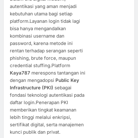
autentikasi yang aman menjadi
kebutuhan utama bagi setiap
platform.Layanan login tidak lagi
bisa hanya mengandalkan
kombinasi username dan
password, karena metode ini
rentan terhadap serangan seperti
phishing, brute force, maupun
credential stuffing.Platform
Kaya787
merespons tantangan ini
dengan mengadopsi
Public Key
Infrastructure (PKI)
sebagai
fondasi teknologi autentikasi pada
daftar login.Penerapan PKI
memberikan tingkat keamanan
lebih tinggi melalui enkripsi,
sertifikat digital, serta manajemen
kunci publik dan privat.