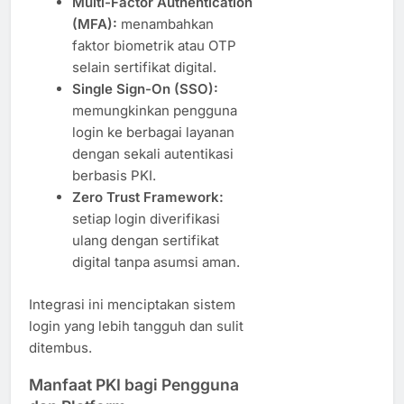
Multi-Factor Authentication
(MFA):
menambahkan
faktor biometrik atau OTP
selain sertifikat digital.
Single Sign-On (SSO):
memungkinkan pengguna
login ke berbagai layanan
dengan sekali autentikasi
berbasis PKI.
Zero Trust Framework:
setiap login diverifikasi
ulang dengan sertifikat
digital tanpa asumsi aman.
Integrasi ini menciptakan sistem
login yang lebih tangguh dan sulit
ditembus.
Manfaat PKI bagi Pengguna