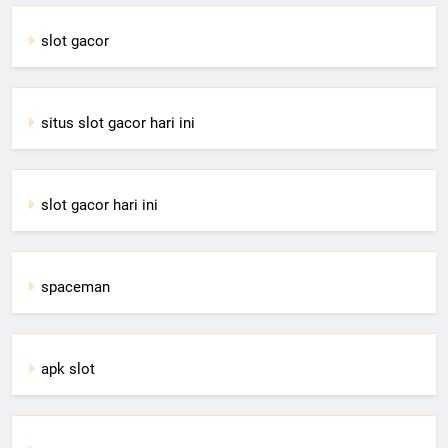
slot gacor
situs slot gacor hari ini
slot gacor hari ini
spaceman
apk slot