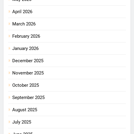
April 2026
March 2026
February 2026
January 2026
December 2025
November 2025
October 2025
September 2025
August 2025
July 2025