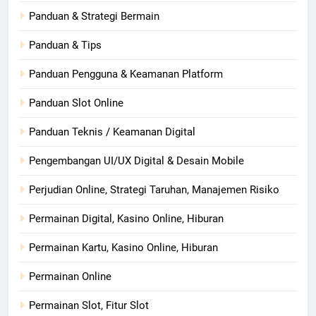
Panduan & Strategi Bermain
Panduan & Tips
Panduan Pengguna & Keamanan Platform
Panduan Slot Online
Panduan Teknis / Keamanan Digital
Pengembangan UI/UX Digital & Desain Mobile
Perjudian Online, Strategi Taruhan, Manajemen Risiko
Permainan Digital, Kasino Online, Hiburan
Permainan Kartu, Kasino Online, Hiburan
Permainan Online
Permainan Slot, Fitur Slot