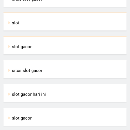
slot
slot gacor
situs slot gacor
slot gacor hari ini
slot gacor