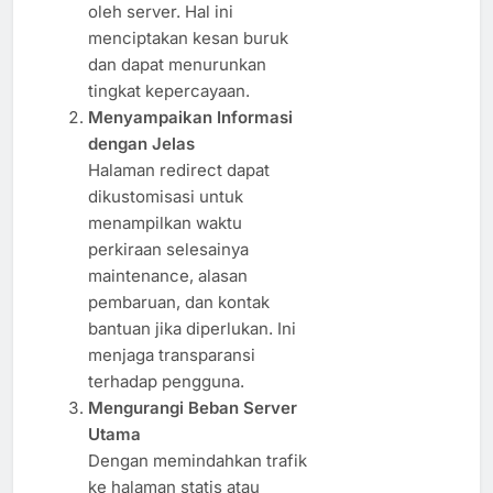
oleh server. Hal ini
menciptakan kesan buruk
dan dapat menurunkan
tingkat kepercayaan.
Menyampaikan Informasi
dengan Jelas
Halaman redirect dapat
dikustomisasi untuk
menampilkan waktu
perkiraan selesainya
maintenance, alasan
pembaruan, dan kontak
bantuan jika diperlukan. Ini
menjaga transparansi
terhadap pengguna.
Mengurangi Beban Server
Utama
Dengan memindahkan trafik
ke halaman statis atau