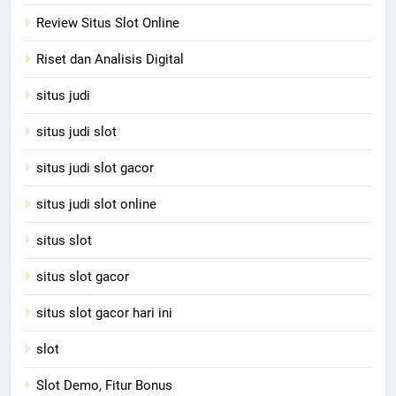
Review Situs Slot Online
Riset dan Analisis Digital
situs judi
situs judi slot
situs judi slot gacor
situs judi slot online
situs slot
situs slot gacor
situs slot gacor hari ini
slot
Slot Demo, Fitur Bonus