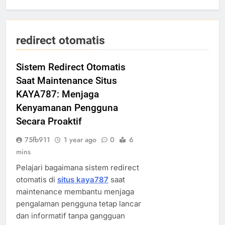
redirect otomatis
Sistem Redirect Otomatis
Saat Maintenance Situs
KAYA787: Menjaga
Kenyamanan Pengguna
Secara Proaktif
75fb911
1 year ago
0
6
mins
Pelajari bagaimana sistem redirect
otomatis di
situs kaya787
saat
maintenance membantu menjaga
pengalaman pengguna tetap lancar
dan informatif tanpa gangguan