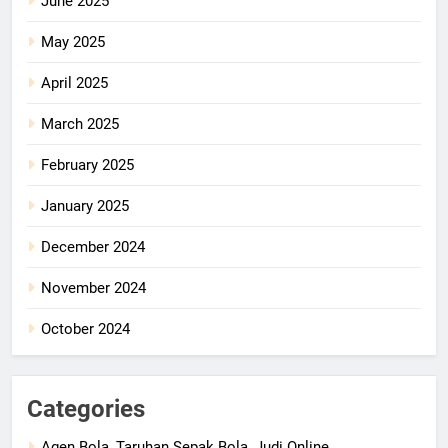
June 2025
May 2025
April 2025
March 2025
February 2025
January 2025
December 2024
November 2024
October 2024
Categories
Agen Bola, Taruhan Sepak Bola, Judi Online