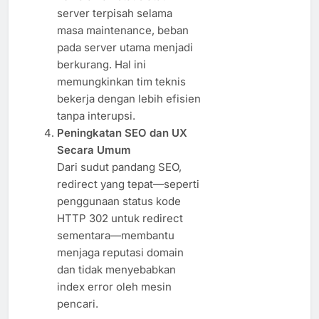
server terpisah selama
masa maintenance, beban
pada server utama menjadi
berkurang. Hal ini
memungkinkan tim teknis
bekerja dengan lebih efisien
tanpa interupsi.
Peningkatan SEO dan UX
Secara Umum
Dari sudut pandang SEO,
redirect yang tepat—seperti
penggunaan status kode
HTTP 302 untuk redirect
sementara—membantu
menjaga reputasi domain
dan tidak menyebabkan
index error oleh mesin
pencari.