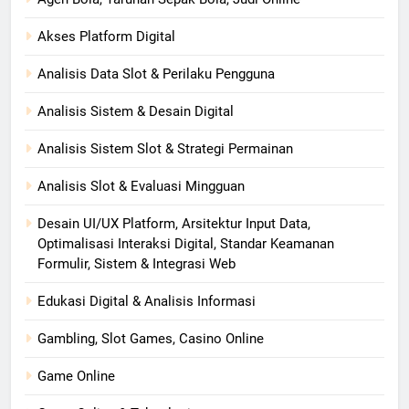
Akses Platform Digital
Analisis Data Slot & Perilaku Pengguna
Analisis Sistem & Desain Digital
Analisis Sistem Slot & Strategi Permainan
Analisis Slot & Evaluasi Mingguan
Desain UI/UX Platform, Arsitektur Input Data,
Optimalisasi Interaksi Digital, Standar Keamanan
Formulir, Sistem & Integrasi Web
Edukasi Digital & Analisis Informasi
Gambling, Slot Games, Casino Online
Game Online