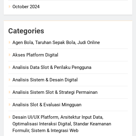
October 2024
Categories
Agen Bola, Taruhan Sepak Bola, Judi Online
Akses Platform Digital
Analisis Data Slot & Perilaku Pengguna
Analisis Sistem & Desain Digital
Analisis Sistem Slot & Strategi Permainan
Analisis Slot & Evaluasi Mingguan
Desain UI/UX Platform, Arsitektur Input Data,
Optimalisasi Interaksi Digital, Standar Keamanan
Formulir, Sistem & Integrasi Web