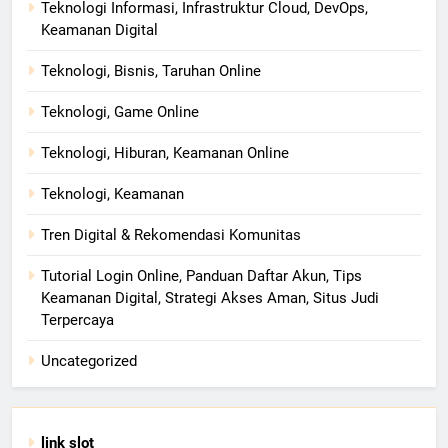
Teknologi Informasi, Infrastruktur Cloud, DevOps,
Keamanan Digital
Teknologi, Bisnis, Taruhan Online
Teknologi, Game Online
Teknologi, Hiburan, Keamanan Online
Teknologi, Keamanan
Tren Digital & Rekomendasi Komunitas
Tutorial Login Online, Panduan Daftar Akun, Tips
Keamanan Digital, Strategi Akses Aman, Situs Judi
Terpercaya
Uncategorized
link slot