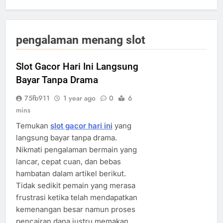
pengalaman menang slot
Slot Gacor Hari Ini Langsung
Bayar Tanpa Drama
75fb911
1 year ago
0
6
mins
Temukan
slot gacor hari ini
yang
langsung bayar tanpa drama.
Nikmati pengalaman bermain yang
lancar, cepat cuan, dan bebas
hambatan dalam artikel berikut.
Tidak sedikit pemain yang merasa
frustrasi ketika telah mendapatkan
kemenangan besar namun proses
pencairan dana justru memakan