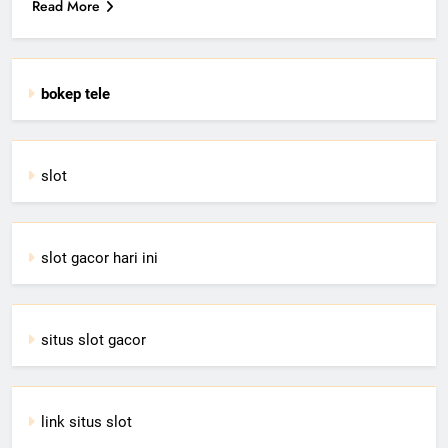
Read More
bokep tele
slot
slot gacor hari ini
situs slot gacor
link situs slot