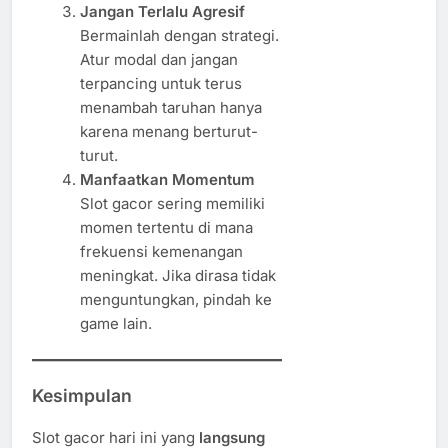
Jangan Terlalu Agresif
Bermainlah dengan strategi.
Atur modal dan jangan
terpancing untuk terus
menambah taruhan hanya
karena menang berturut-
turut.
Manfaatkan Momentum
Slot gacor sering memiliki
momen tertentu di mana
frekuensi kemenangan
meningkat. Jika dirasa tidak
menguntungkan, pindah ke
game lain.
Kesimpulan
Slot gacor hari ini yang
langsung