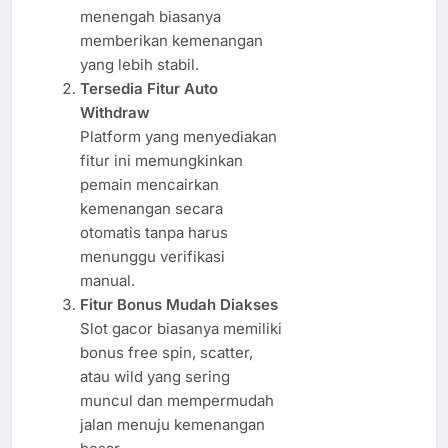
menengah biasanya
memberikan kemenangan
yang lebih stabil.
Tersedia Fitur Auto
Withdraw
Platform yang menyediakan
fitur ini memungkinkan
pemain mencairkan
kemenangan secara
otomatis tanpa harus
menunggu verifikasi
manual.
Fitur Bonus Mudah Diakses
Slot gacor biasanya memiliki
bonus free spin, scatter,
atau wild yang sering
muncul dan mempermudah
jalan menuju kemenangan