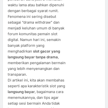
waktu lama atau bahkan dipenuhi
dengan berbagai syarat rumit.
Fenomena ini sering disebut
sebagai “drama withdraw” dan
menjadi keluhan umum di banyak
forum komunitas pemain slot
digital. Namun hari ini, semakin
banyak platform yang
menghadirkan
slot gacor yang
langsung bayar tanpa drama
,
memberikan pengalaman bermain
yang lebih menyenangkan dan
transparan.
Di artikel ini, kita akan membahas
seperti apa karakteristik slot yang
langsung bayar
, bagaimana cara
menemukannya, dan tips agar
setiap sesi bermain Anda tidak