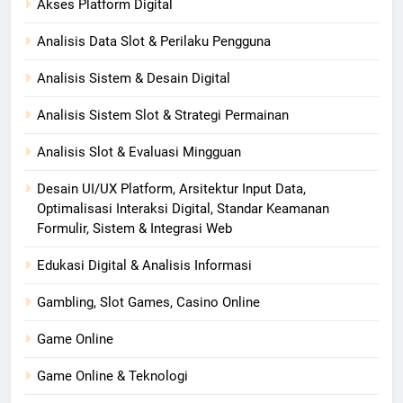
Akses Platform Digital
Analisis Data Slot & Perilaku Pengguna
Analisis Sistem & Desain Digital
Analisis Sistem Slot & Strategi Permainan
Analisis Slot & Evaluasi Mingguan
Desain UI/UX Platform, Arsitektur Input Data,
Optimalisasi Interaksi Digital, Standar Keamanan
Formulir, Sistem & Integrasi Web
Edukasi Digital & Analisis Informasi
Gambling, Slot Games, Casino Online
Game Online
Game Online & Teknologi