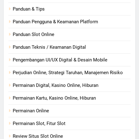
Panduan & Tips
Panduan Pengguna & Keamanan Platform
Panduan Slot Online
Panduan Teknis / Keamanan Digital
Pengembangan UI/UX Digital & Desain Mobile
Perjudian Online, Strategi Taruhan, Manajemen Risiko
Permainan Digital, Kasino Online, Hiburan
Permainan Kartu, Kasino Online, Hiburan
Permainan Online
Permainan Slot, Fitur Slot
Review Situs Slot Online