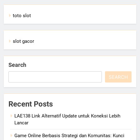
toto slot
slot gacor
Search
SEARCH
Recent Posts
LAE138 Link Alternatif Update untuk Koneksi Lebih
Lancar
Game Online Berbasis Strategi dan Komunitas: Kunci