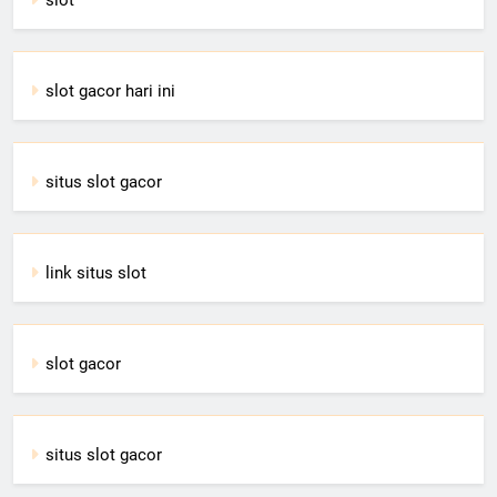
slot
slot gacor hari ini
situs slot gacor
link situs slot
slot gacor
situs slot gacor