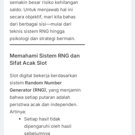
semakin besar risiko kehilangan
saldo. Untuk menjawab hal ini
secara objektif, mari kita bahas
dari berbagai sisi—mulai dari
teknis sistem RNG hingga
psikologi dan strategi bermain.
Memahami Sistem RNG dan
Sifat Acak Slot
Slot digital bekerja berdasarkan
sistem
Random Number
Generator (RNG)
, yang menjamin
bahwa setiap putaran adalah
peristiwa acak dan independen.
Artinya:
Setiap hasil tidak
dipengaruhi oleh hasil
sebelumnya