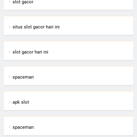
slot gacor
situs slot gacor hari ini
slot gacor hari ini
spaceman
apk slot
spaceman