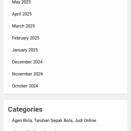
May 2025
April 2025
March 2025
February 2025
January 2025
December 2024
November 2024
October 2024
Categories
Agen Bola, Taruhan Sepak Bola, Judi Online