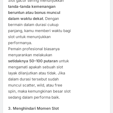
Slot gacor sering menunjukkan
tanda-tanda kemenangan
beruntun atau bonus muncul
dalam waktu dekat
. Dengan
bermain dalam durasi cukup
panjang, kamu memberi waktu bagi
slot untuk menunjukkan
performanya.
Pemain profesional biasanya
menyarankan melakukan
setidaknya 50–100 putaran
untuk
mengamati apakah sebuah slot
layak dilanjutkan atau tidak. Jika
dalam durasi tersebut sudah
muncul scatter, wild, atau free
spin, maka kemungkinan besar slot
sedang dalam performa baik.
3.
Menghindari Momen Slot