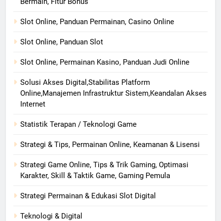
Bermain, Fitur Bonus
Slot Online, Panduan Permainan, Casino Online
Slot Online, Panduan Slot
Slot Online, Permainan Kasino, Panduan Judi Online
Solusi Akses Digital,Stabilitas Platform
Online,Manajemen Infrastruktur Sistem,Keandalan Akses
Internet
Statistik Terapan / Teknologi Game
Strategi & Tips, Permainan Online, Keamanan & Lisensi
Strategi Game Online, Tips & Trik Gaming, Optimasi
Karakter, Skill & Taktik Game, Gaming Pemula
Strategi Permainan & Edukasi Slot Digital
Teknologi & Digital