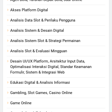
Akses Platform Digital
Analisis Data Slot & Perilaku Pengguna
Analisis Sistem & Desain Digital
Analisis Sistem Slot & Strategi Permainan
Analisis Slot & Evaluasi Mingguan
Desain UI/UX Platform, Arsitektur Input Data,
Optimalisasi Interaksi Digital, Standar Keamanan
Formulir, Sistem & Integrasi Web
Edukasi Digital & Analisis Informasi
Gambling, Slot Games, Casino Online
Game Online