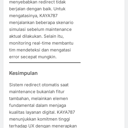
menyebabkan redirect tidak
berjalan dengan baik. Untuk
mengatasinya, KAYA787
menjalankan beberapa skenario
simulasi sebelum maintenance
aktual dilakukan. Selain itu,
monitoring real-time membantu
tim mendeteksi dan mengatasi
error secepat mungkin.
Kesimpulan
Sistem redirect otomatis saat
maintenance bukanlah fitur
tambahan, melainkan elemen
fundamental dalam menjaga
kualitas layanan digital. KAYA787
menunjukkan komitmen tinggi
terhadap UX dengan menerapkan