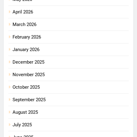
April 2026
March 2026
February 2026
January 2026
December 2025
November 2025
October 2025
September 2025
August 2025
July 2025