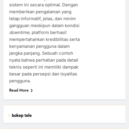
sistem ini secara optimal. Dengan
memberikan pengalaman yang
tetap informatif, jelas, dan minim
gangguan meskipun dalam kondisi
downtime
, platform berhasil
mempertahankan kredibilitas serta
kenyamanan pengguna dalam
jangka panjang. Sebuah contoh
nyata bahwa perhatian pada detail
teknis seperti ini memiliki dampak
besar pada persepsi dan loyalitas
pengguna.
Read More
bokep tele