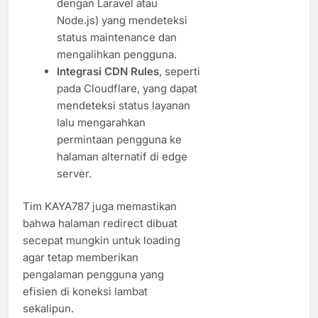
dengan Laravel atau
Node.js) yang mendeteksi
status maintenance dan
mengalihkan pengguna.
Integrasi CDN Rules
, seperti
pada Cloudflare, yang dapat
mendeteksi status layanan
lalu mengarahkan
permintaan pengguna ke
halaman alternatif di edge
server.
Tim KAYA787 juga memastikan
bahwa halaman redirect dibuat
secepat mungkin untuk loading
agar tetap memberikan
pengalaman pengguna yang
efisien di koneksi lambat
sekalipun.