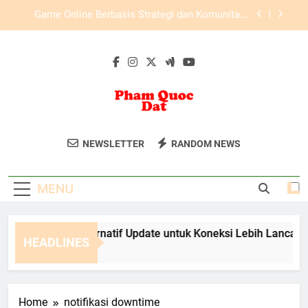
Skip
Tips Mengakses Login Tiara4D dengan Aman dan
to
Stabil
content
Gamer di Era Modern: Dari Hobi Menjadi Profesi
Digital yang Menjanjikan
LAE138 Link Alternatif Update untuk Koneksi
Lebih Lancar
Game Online Berbasis Strategi dan Komunitas:
Kunci Sukses Interaksi dan Dominasi Digital
Pham Quoc Dat
Nikmati Karya Fotografi Inspiratif Dari
Tips Mengakses Login Tiara4D dengan Aman dan
NEWSLETTER
RANDOM NEWS
Stabil
Pham Quoc Dat.
Gamer di Era Modern: Dari Hobi Menjadi Profesi
Digital yang Menjanjikan
MENU
AE138 Link Alternatif Update untuk Koneksi Lebih Lancar
HEADLINES
 Months Ago
Home
notifikasi downtime