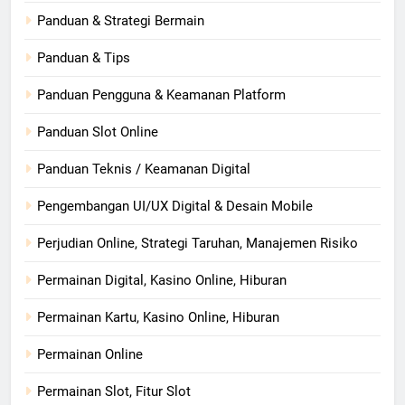
Panduan & Strategi Bermain
Panduan & Tips
Panduan Pengguna & Keamanan Platform
Panduan Slot Online
Panduan Teknis / Keamanan Digital
Pengembangan UI/UX Digital & Desain Mobile
Perjudian Online, Strategi Taruhan, Manajemen Risiko
Permainan Digital, Kasino Online, Hiburan
Permainan Kartu, Kasino Online, Hiburan
Permainan Online
Permainan Slot, Fitur Slot