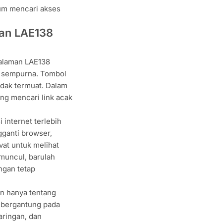
lum mencari akses
kan LAE138
alaman LAE138
il sempurna. Tombol
dak termuat. Dalam
ung mencari link acak
internet terlebih
ganti browser,
at untuk melihat
 muncul, barulah
ngan tetap
n hanya tentang
 bergantung pada
aringan, dan