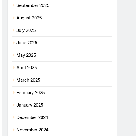
September 2025
August 2025
July 2025
June 2025
May 2025
April 2025
March 2025
February 2025
January 2025
December 2024
November 2024