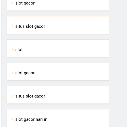
slot gacor
situs slot gacor
slot
slot gacor
situs slot gacor
slot gacor hari ini