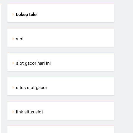
bokep tele
slot
slot gacor hari ini
situs slot gacor
link situs slot