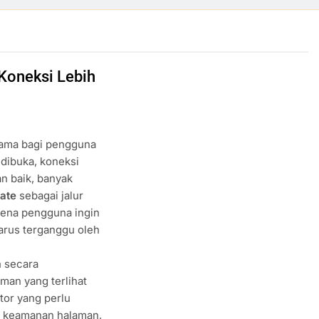
 Koneksi Lebih
tama bagi pengguna
 dibuka, koneksi
n baik, banyak
date
sebagai jalur
rena pengguna ingin
arus terganggu oleh
n secara
man yang terlihat
tor yang perlu
nd, keamanan halaman,