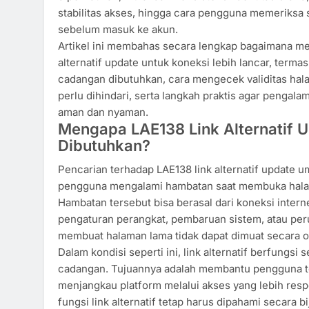
stabilitas akses, hingga cara pengguna memeriksa
sebelum masuk ke akun.
Artikel ini membahas secara lengkap bagaimana m
alternatif update untuk koneksi lebih lancar, terma
cadangan dibutuhkan, cara mengecek validitas hala
perlu dihindari, serta langkah praktis agar pengal
aman dan nyaman.
Mengapa LAE138 Link Alternatif 
Dibutuhkan?
Pencarian terhadap LAE138 link alternatif update u
pengguna mengalami hambatan saat membuka hal
Hambatan tersebut bisa berasal dari koneksi intern
pengaturan perangkat, pembaruan sistem, atau pe
membuat halaman lama tidak dapat dimuat secara o
Dalam kondisi seperti ini, link alternatif berfungsi s
cadangan. Tujuannya adalah membantu pengguna t
menjangkau platform melalui akses yang lebih respo
fungsi link alternatif tetap harus dipahami secara bij