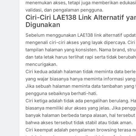
menemukan akses, tetapi juga memberikan edukasi
validasi, dan pengalaman pengguna.
Ciri-Ciri LAE138 Link Alternatif y
Digunakan
Sebelum menggunakan LAE138 link alternatif updat
mengenali ciri-ciri akses yang layak dipercaya. Cir
tampilan halaman yang konsisten. Nama brand, stru
dan tata letak harus terlihat rapi serta tidak beruba
mencurigakan.
Ciri kedua adalah halaman tidak meminta data berle
yang wajar biasanya hanya meminta informasi yan
Jika sebuah halaman meminta data tambahan yang t
pengguna sebaiknya berhati-hati.
Ciri ketiga adalah tidak ada pengalihan berulang. H
biasanya memiliki alur akses yang jelas. Jika peng
banyak halaman berbeda tanpa alasan, hal tersebut
bahwa akses tersebut tidak stabil atau tidak aman.
Ciri keempat adalah pengalaman browsing terasa n