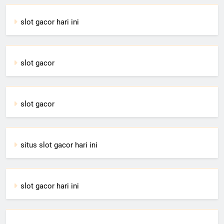
slot gacor hari ini
slot gacor
slot gacor
situs slot gacor hari ini
slot gacor hari ini