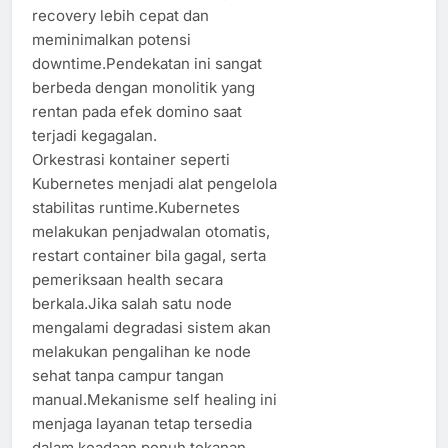
recovery lebih cepat dan
meminimalkan potensi
downtime.Pendekatan ini sangat
berbeda dengan monolitik yang
rentan pada efek domino saat
terjadi kegagalan.
Orkestrasi kontainer seperti
Kubernetes menjadi alat pengelola
stabilitas runtime.Kubernetes
melakukan penjadwalan otomatis,
restart container bila gagal, serta
pemeriksaan health secara
berkala.Jika salah satu node
mengalami degradasi sistem akan
melakukan pengalihan ke node
sehat tanpa campur tangan
manual.Mekanisme self healing ini
menjaga layanan tetap tersedia
dalam keadaan penuh tekanan.