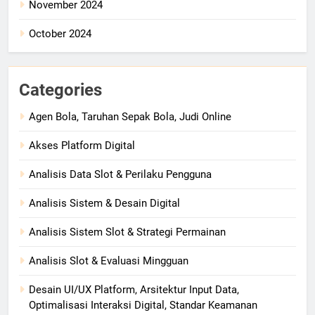
November 2024
October 2024
Categories
Agen Bola, Taruhan Sepak Bola, Judi Online
Akses Platform Digital
Analisis Data Slot & Perilaku Pengguna
Analisis Sistem & Desain Digital
Analisis Sistem Slot & Strategi Permainan
Analisis Slot & Evaluasi Mingguan
Desain UI/UX Platform, Arsitektur Input Data,
Optimalisasi Interaksi Digital, Standar Keamanan