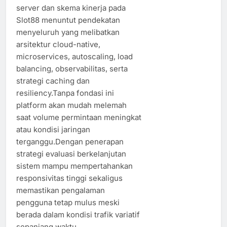
server dan skema kinerja pada
Slot88 menuntut pendekatan
menyeluruh yang melibatkan
arsitektur cloud-native,
microservices, autoscaling, load
balancing, observabilitas, serta
strategi caching dan
resiliency.Tanpa fondasi ini
platform akan mudah melemah
saat volume permintaan meningkat
atau kondisi jaringan
terganggu.Dengan penerapan
strategi evaluasi berkelanjutan
sistem mampu mempertahankan
responsivitas tinggi sekaligus
memastikan pengalaman
pengguna tetap mulus meski
berada dalam kondisi trafik variatif
sepanjang waktu.