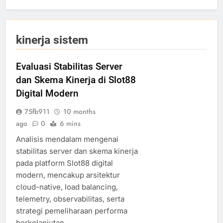
kinerja sistem
Evaluasi Stabilitas Server
dan Skema Kinerja di Slot88
Digital Modern
75fb911
10 months
ago
0
6 mins
Analisis mendalam mengenai
stabilitas server dan skema kinerja
pada platform Slot88 digital
modern, mencakup arsitektur
cloud-native, load balancing,
telemetry, observabilitas, serta
strategi pemeliharaan performa
berkelanjutan.