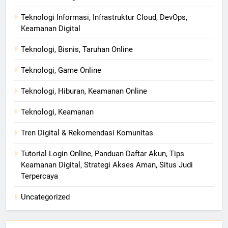
Teknologi Informasi, Infrastruktur Cloud, DevOps,
Keamanan Digital
Teknologi, Bisnis, Taruhan Online
Teknologi, Game Online
Teknologi, Hiburan, Keamanan Online
Teknologi, Keamanan
Tren Digital & Rekomendasi Komunitas
Tutorial Login Online, Panduan Daftar Akun, Tips
Keamanan Digital, Strategi Akses Aman, Situs Judi
Terpercaya
Uncategorized