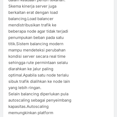
Skema kinerja server juga
berkaitan erat dengan load
balancing.Load balancer
mendistribusikan trafik ke
beberapa node agar tidak terjadi
penumpukan beban pada satu
titik.Sistem balancing modern
mampu mendeteksi perubahan
kondisi server secara real time
sehingga rute permintaan selalu
diarahkan ke jalur paling
optimal.Apabila satu node terlalu
sibuk trafik dialihkan ke node lain
yang lebih ringan.
Selain balancing diperlukan pula
autoscaling sebagai penyeimbang
kapasitas.Autoscaling
memungkinkan platform