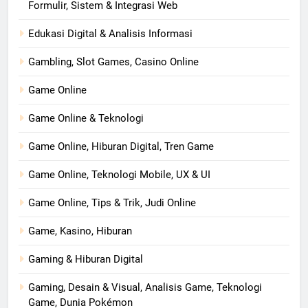
Formulir, Sistem & Integrasi Web
Edukasi Digital & Analisis Informasi
Gambling, Slot Games, Casino Online
Game Online
Game Online & Teknologi
Game Online, Hiburan Digital, Tren Game
Game Online, Teknologi Mobile, UX & UI
Game Online, Tips & Trik, Judi Online
Game, Kasino, Hiburan
Gaming & Hiburan Digital
Gaming, Desain & Visual, Analisis Game, Teknologi
Game, Dunia Pokémon