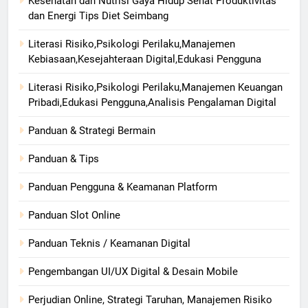
Kesehatan dan Nutrisi Gaya Hidup Sehat Produktivitas
dan Energi Tips Diet Seimbang
Literasi Risiko,Psikologi Perilaku,Manajemen
Kebiasaan,Kesejahteraan Digital,Edukasi Pengguna
Literasi Risiko,Psikologi Perilaku,Manajemen Keuangan
Pribadi,Edukasi Pengguna,Analisis Pengalaman Digital
Panduan & Strategi Bermain
Panduan & Tips
Panduan Pengguna & Keamanan Platform
Panduan Slot Online
Panduan Teknis / Keamanan Digital
Pengembangan UI/UX Digital & Desain Mobile
Perjudian Online, Strategi Taruhan, Manajemen Risiko