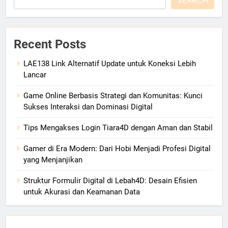
SEARCH
Recent Posts
LAE138 Link Alternatif Update untuk Koneksi Lebih
Lancar
Game Online Berbasis Strategi dan Komunitas: Kunci
Sukses Interaksi dan Dominasi Digital
Tips Mengakses Login Tiara4D dengan Aman dan Stabil
Gamer di Era Modern: Dari Hobi Menjadi Profesi Digital
yang Menjanjikan
Struktur Formulir Digital di Lebah4D: Desain Efisien
untuk Akurasi dan Keamanan Data