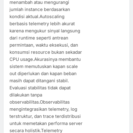
menambah atau mengurangi
jumlah instance berdasarkan
kondisi aktual.Autoscaling
berbasis telemetry lebih akurat
karena mengukur sinyal langsung
dari runtime seperti antrean
permintaan, waktu eksekusi, dan
konsumsi resource bukan sekadar
CPU usage.Akurasinya membantu
sistem memutuskan kapan scale
out diperlukan dan kapan beban
masih dapat ditangani stabil.
Evaluasi stabilitas tidak dapat
dilakukan tanpa
observabilitas.Observabilitas
mengintegrasikan telemetry, log
terstruktur, dan trace terdistribusi
untuk memetakan performa server
secara holistik.Telemetry