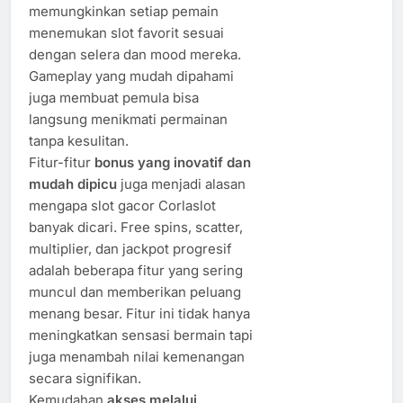
memungkinkan setiap pemain
menemukan slot favorit sesuai
dengan selera dan mood mereka.
Gameplay yang mudah dipahami
juga membuat pemula bisa
langsung menikmati permainan
tanpa kesulitan.
Fitur-fitur
bonus yang inovatif dan
mudah dipicu
juga menjadi alasan
mengapa slot gacor Corlaslot
banyak dicari. Free spins, scatter,
multiplier, dan jackpot progresif
adalah beberapa fitur yang sering
muncul dan memberikan peluang
menang besar. Fitur ini tidak hanya
meningkatkan sensasi bermain tapi
juga menambah nilai kemenangan
secara signifikan.
Kemudahan
akses melalui