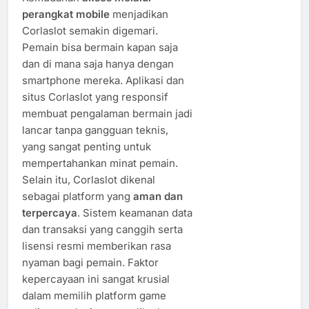
perangkat mobile
menjadikan
Corlaslot semakin digemari.
Pemain bisa bermain kapan saja
dan di mana saja hanya dengan
smartphone mereka. Aplikasi dan
situs Corlaslot yang responsif
membuat pengalaman bermain jadi
lancar tanpa gangguan teknis,
yang sangat penting untuk
mempertahankan minat pemain.
Selain itu, Corlaslot dikenal
sebagai platform yang
aman dan
terpercaya
. Sistem keamanan data
dan transaksi yang canggih serta
lisensi resmi memberikan rasa
nyaman bagi pemain. Faktor
kepercayaan ini sangat krusial
dalam memilih platform game