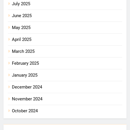
July 2025
June 2025
May 2025
April 2025
March 2025
February 2025
January 2025
December 2024
November 2024
October 2024