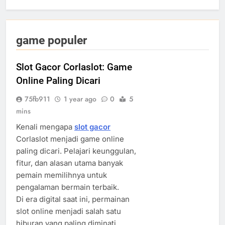
game populer
Slot Gacor Corlaslot: Game
Online Paling Dicari
75fb911
1 year ago
0
5
mins
Kenali mengapa
slot gacor
Corlaslot menjadi game online
paling dicari. Pelajari keunggulan,
fitur, dan alasan utama banyak
pemain memilihnya untuk
pengalaman bermain terbaik.
Di era digital saat ini, permainan
slot online menjadi salah satu
hiburan yang paling diminati,