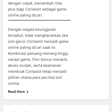
dengan cepat, menambah nilai
plus bagi Corlaslot sebagai game
online paling dicari.
Dengan segala keunggulan
tersebut, tidak mengherankan jika
slot gacor Corlaslot menjadi game
online paling dicari saat ini.
Kombinasi peluang menang tinggi,
variasi game, fitur bonus menarik,
akses mudah, serta keamanan
membuat Corlaslot tetap menjadi
pilihan utama para pecinta slot
online.
Read More