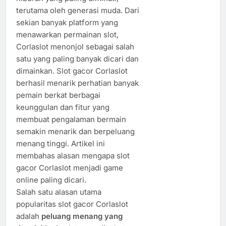
terutama oleh generasi muda. Dari
sekian banyak platform yang
menawarkan permainan slot,
Corlaslot menonjol sebagai salah
satu yang paling banyak dicari dan
dimainkan. Slot gacor Corlaslot
berhasil menarik perhatian banyak
pemain berkat berbagai
keunggulan dan fitur yang
membuat pengalaman bermain
semakin menarik dan berpeluang
menang tinggi. Artikel ini
membahas alasan mengapa slot
gacor Corlaslot menjadi game
online paling dicari.
Salah satu alasan utama
popularitas slot gacor Corlaslot
adalah
peluang menang yang