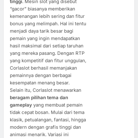
tinggi
. Mesin slot yang disebut
“gacor” biasanya memberikan
kemenangan lebih sering dan fitur
bonus yang melimpah. Hal ini tentu
menjadi daya tarik besar bagi
pemain yang ingin mendapatkan
hasil maksimal dari setiap taruhan
yang mereka pasang. Dengan RTP
yang kompetitif dan fitur unggulan,
Corlaslot berhasil memanjakan
pemainnya dengan berbagai
kesempatan menang besar.
Selain itu, Corlaslot menawarkan
beragam pilihan tema dan
gameplay
yang membuat pemain
tidak cepat bosan. Mulai dari tema
klasik, petualangan, fantasi, hingga
modern dengan grafis tinggi dan
animasi menarik. Variasi ini