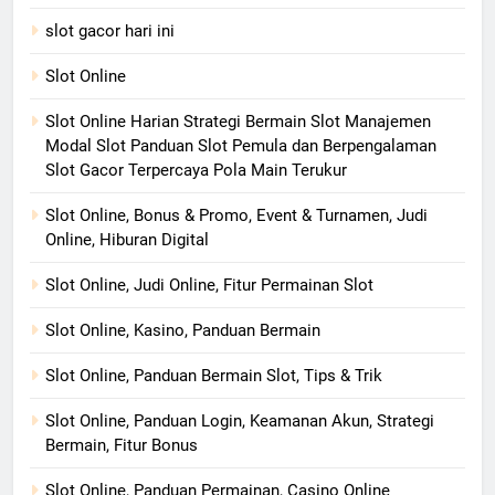
slot gacor hari ini
Slot Online
Slot Online Harian Strategi Bermain Slot Manajemen
Modal Slot Panduan Slot Pemula dan Berpengalaman
Slot Gacor Terpercaya Pola Main Terukur
Slot Online, Bonus & Promo, Event & Turnamen, Judi
Online, Hiburan Digital
Slot Online, Judi Online, Fitur Permainan Slot
Slot Online, Kasino, Panduan Bermain
Slot Online, Panduan Bermain Slot, Tips & Trik
Slot Online, Panduan Login, Keamanan Akun, Strategi
Bermain, Fitur Bonus
Slot Online, Panduan Permainan, Casino Online