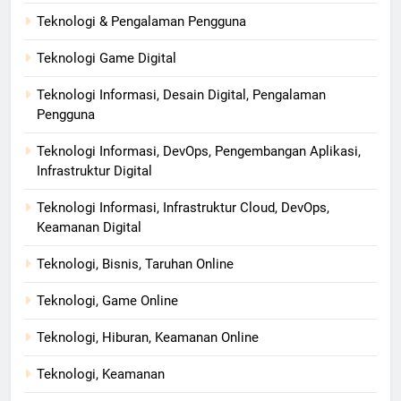
Teknologi & Pengalaman Pengguna
Teknologi Game Digital
Teknologi Informasi, Desain Digital, Pengalaman
Pengguna
Teknologi Informasi, DevOps, Pengembangan Aplikasi,
Infrastruktur Digital
Teknologi Informasi, Infrastruktur Cloud, DevOps,
Keamanan Digital
Teknologi, Bisnis, Taruhan Online
Teknologi, Game Online
Teknologi, Hiburan, Keamanan Online
Teknologi, Keamanan