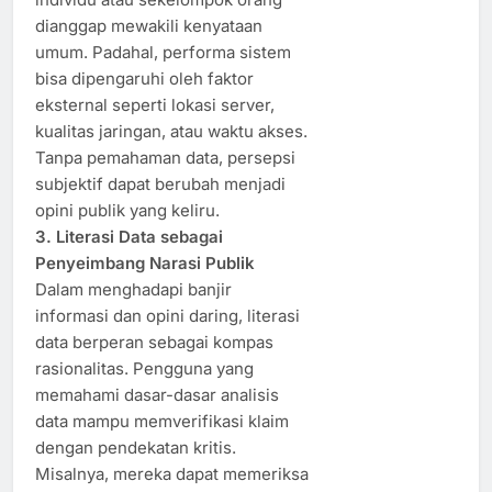
dianggap mewakili kenyataan
umum. Padahal, performa sistem
bisa dipengaruhi oleh faktor
eksternal seperti lokasi server,
kualitas jaringan, atau waktu akses.
Tanpa pemahaman data, persepsi
subjektif dapat berubah menjadi
opini publik yang keliru.
3. Literasi Data sebagai
Penyeimbang Narasi Publik
Dalam menghadapi banjir
informasi dan opini daring, literasi
data berperan sebagai kompas
rasionalitas. Pengguna yang
memahami dasar-dasar analisis
data mampu memverifikasi klaim
dengan pendekatan kritis.
Misalnya, mereka dapat memeriksa