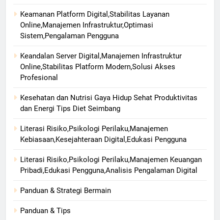
Keamanan Platform Digital,Stabilitas Layanan
Online,Manajemen Infrastruktur,Optimasi
Sistem,Pengalaman Pengguna
Keandalan Server Digital,Manajemen Infrastruktur
Online,Stabilitas Platform Modern,Solusi Akses
Profesional
Kesehatan dan Nutrisi Gaya Hidup Sehat Produktivitas
dan Energi Tips Diet Seimbang
Literasi Risiko,Psikologi Perilaku,Manajemen
Kebiasaan,Kesejahteraan Digital,Edukasi Pengguna
Literasi Risiko,Psikologi Perilaku,Manajemen Keuangan
Pribadi,Edukasi Pengguna,Analisis Pengalaman Digital
Panduan & Strategi Bermain
Panduan & Tips