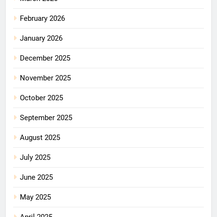
February 2026
January 2026
December 2025
November 2025
October 2025
September 2025
August 2025
July 2025
June 2025
May 2025