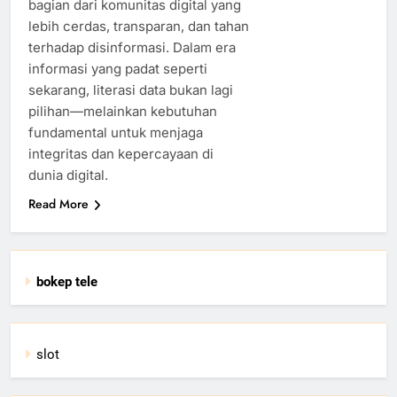
bagian dari komunitas digital yang
lebih cerdas, transparan, dan tahan
terhadap disinformasi. Dalam era
informasi yang padat seperti
sekarang, literasi data bukan lagi
pilihan—melainkan kebutuhan
fundamental untuk menjaga
integritas dan kepercayaan di
dunia digital.
Read More
bokep tele
slot