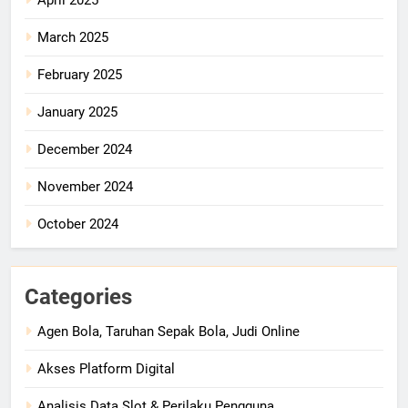
April 2025
March 2025
February 2025
January 2025
December 2024
November 2024
October 2024
Categories
Agen Bola, Taruhan Sepak Bola, Judi Online
Akses Platform Digital
Analisis Data Slot & Perilaku Pengguna