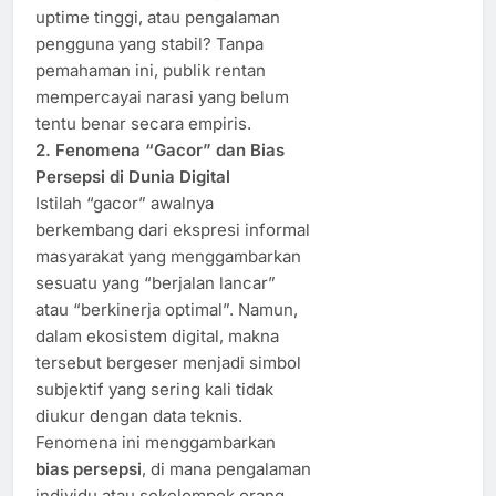
uptime tinggi, atau pengalaman
pengguna yang stabil? Tanpa
pemahaman ini, publik rentan
mempercayai narasi yang belum
tentu benar secara empiris.
2. Fenomena “Gacor” dan Bias
Persepsi di Dunia Digital
Istilah “gacor” awalnya
berkembang dari ekspresi informal
masyarakat yang menggambarkan
sesuatu yang “berjalan lancar”
atau “berkinerja optimal”. Namun,
dalam ekosistem digital, makna
tersebut bergeser menjadi simbol
subjektif yang sering kali tidak
diukur dengan data teknis.
Fenomena ini menggambarkan
bias persepsi
, di mana pengalaman
individu atau sekelompok orang