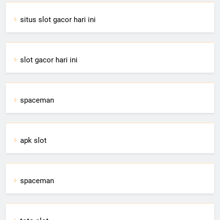
situs slot gacor hari ini
slot gacor hari ini
spaceman
apk slot
spaceman