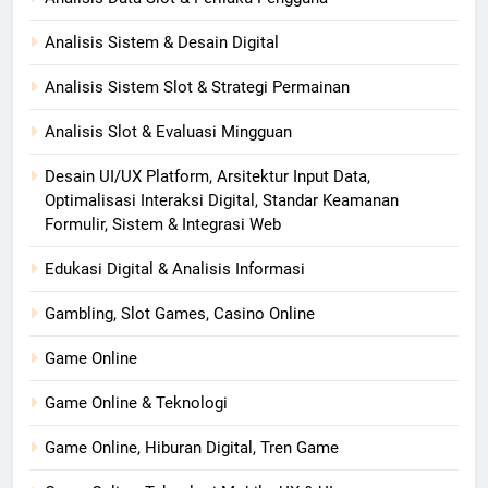
Analisis Sistem & Desain Digital
Analisis Sistem Slot & Strategi Permainan
Analisis Slot & Evaluasi Mingguan
Desain UI/UX Platform, Arsitektur Input Data,
Optimalisasi Interaksi Digital, Standar Keamanan
Formulir, Sistem & Integrasi Web
Edukasi Digital & Analisis Informasi
Gambling, Slot Games, Casino Online
Game Online
Game Online & Teknologi
Game Online, Hiburan Digital, Tren Game