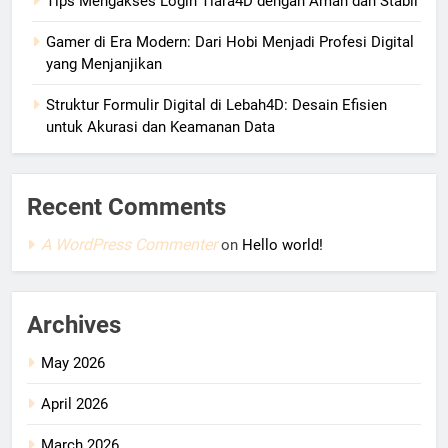
Tips Mengakses Login Tiara4D dengan Aman dan Stabil
Gamer di Era Modern: Dari Hobi Menjadi Profesi Digital
yang Menjanjikan
Struktur Formulir Digital di Lebah4D: Desain Efisien
untuk Akurasi dan Keamanan Data
Recent Comments
A WordPress Commenter
on
Hello world!
Archives
May 2026
April 2026
March 2026