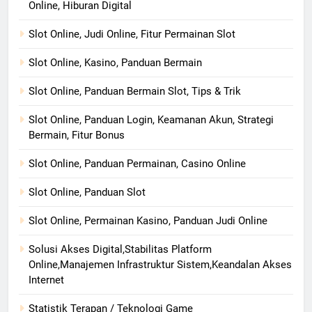
Online, Hiburan Digital
Slot Online, Judi Online, Fitur Permainan Slot
Slot Online, Kasino, Panduan Bermain
Slot Online, Panduan Bermain Slot, Tips & Trik
Slot Online, Panduan Login, Keamanan Akun, Strategi
Bermain, Fitur Bonus
Slot Online, Panduan Permainan, Casino Online
Slot Online, Panduan Slot
Slot Online, Permainan Kasino, Panduan Judi Online
Solusi Akses Digital,Stabilitas Platform
Online,Manajemen Infrastruktur Sistem,Keandalan Akses
Internet
Statistik Terapan / Teknologi Game