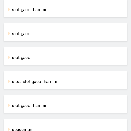
slot gacor hari ini
slot gacor
slot gacor
situs slot gacor hari ini
slot gacor hari ini
spaceman