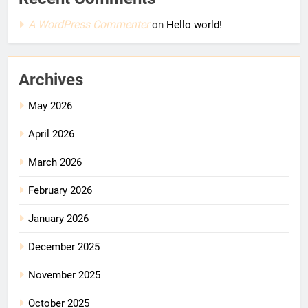
A WordPress Commenter
on
Hello world!
Archives
May 2026
April 2026
March 2026
February 2026
January 2026
December 2025
November 2025
October 2025