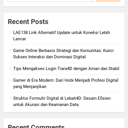
Recent Posts
LAE138 Link Alternatif Update untuk Koneksi Lebih
Lancar
Game Online Berbasis Strategi dan Komunitas: Kunci
Sukses Interaksi dan Dominasi Digital
Tips Mengakses Login Tiara4D dengan Aman dan Stabil
Gamer di Era Modern: Dari Hobi Menjadi Profesi Digital
yang Menjanjikan
Struktur Formulir Digital di Lebah4D: Desain Efisien
untuk Akurasi dan Keamanan Data
Recent Comments