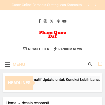
Skip
Tips Mengakses Login Tiara4D dengan Aman dan
to
Stabil
content
Gamer di Era Modern: Dari Hobi Menjadi Profesi
Digital yang Menjanjikan
LAE138 Link Alternatif Update untuk Koneksi
Lebih Lancar
Game Online Berbasis Strategi dan Komunitas:
Kunci Sukses Interaksi dan Dominasi Digital
Pham Quoc Dat
Nikmati Karya Fotografi Inspiratif Dari
Tips Mengakses Login Tiara4D dengan Aman dan
NEWSLETTER
RANDOM NEWS
Stabil
Pham Quoc Dat.
Gamer di Era Modern: Dari Hobi Menjadi Profesi
Digital yang Menjanjikan
MENU
AE138 Link Alternatif Update untuk Koneksi Lebih Lancar
HEADLINES
 Months Ago
Home
desain responsif