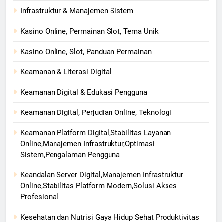
Infrastruktur & Manajemen Sistem
Kasino Online, Permainan Slot, Tema Unik
Kasino Online, Slot, Panduan Permainan
Keamanan & Literasi Digital
Keamanan Digital & Edukasi Pengguna
Keamanan Digital, Perjudian Online, Teknologi
Keamanan Platform Digital,Stabilitas Layanan
Online,Manajemen Infrastruktur,Optimasi
Sistem,Pengalaman Pengguna
Keandalan Server Digital,Manajemen Infrastruktur
Online,Stabilitas Platform Modern,Solusi Akses
Profesional
Kesehatan dan Nutrisi Gaya Hidup Sehat Produktivitas