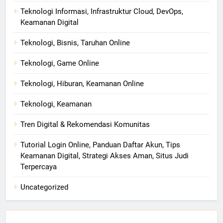
Teknologi Informasi, Infrastruktur Cloud, DevOps,
Keamanan Digital
Teknologi, Bisnis, Taruhan Online
Teknologi, Game Online
Teknologi, Hiburan, Keamanan Online
Teknologi, Keamanan
Tren Digital & Rekomendasi Komunitas
Tutorial Login Online, Panduan Daftar Akun, Tips
Keamanan Digital, Strategi Akses Aman, Situs Judi
Terpercaya
Uncategorized