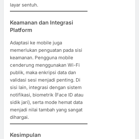
layar sentuh.
Keamanan dan Integrasi
Platform
Adaptasi ke mobile juga
memerlukan penguatan pada sisi
keamanan. Pengguna mobile
cenderung menggunakan Wi-Fi
publik, maka enkripsi data dan
validasi sesi menjadi penting. Di
sisi lain, integrasi dengan sistem
notifikasi, biometrik (Face ID atau
sidik jari), serta mode hemat data
menjadi nilai tambah yang sangat
dihargai.
Kesimpulan