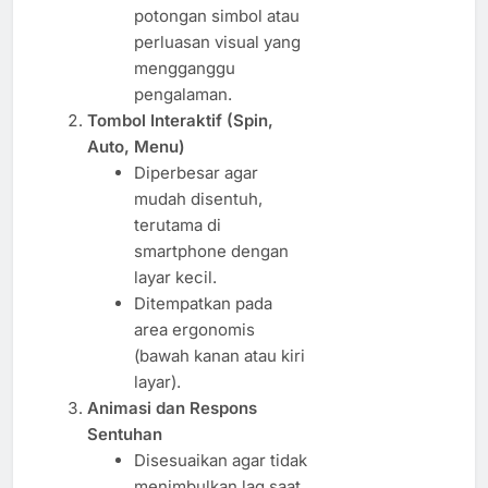
potongan simbol atau
perluasan visual yang
mengganggu
pengalaman.
Tombol Interaktif (Spin,
Auto, Menu)
Diperbesar agar
mudah disentuh,
terutama di
smartphone dengan
layar kecil.
Ditempatkan pada
area ergonomis
(bawah kanan atau kiri
layar).
Animasi dan Respons
Sentuhan
Disesuaikan agar tidak
menimbulkan lag saat