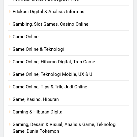
Edukasi Digital & Analisis Informasi
Gambling, Slot Games, Casino Online
Game Online
Game Online & Teknologi
Game Online, Hiburan Digital, Tren Game
Game Online, Teknologi Mobile, UX & UI
Game Online, Tips & Trik, Judi Online
Game, Kasino, Hiburan
Gaming & Hiburan Digital
Gaming, Desain & Visual, Analisis Game, Teknologi
Game, Dunia Pokémon