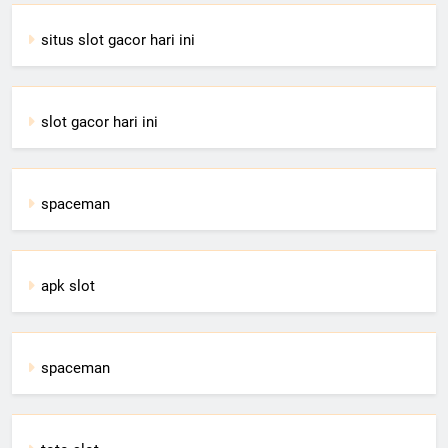
situs slot gacor hari ini
slot gacor hari ini
spaceman
apk slot
spaceman