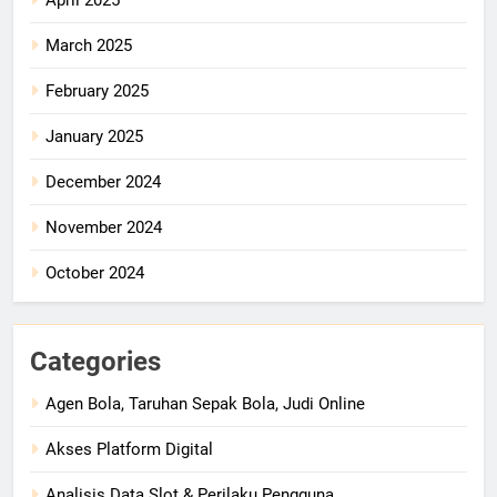
April 2025
March 2025
February 2025
January 2025
December 2024
November 2024
October 2024
Categories
Agen Bola, Taruhan Sepak Bola, Judi Online
Akses Platform Digital
Analisis Data Slot & Perilaku Pengguna