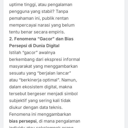
uptime tinggi, atau pengalaman
pengguna yang stabil? Tanpa
pemahaman ini, publik rentan
mempercayai narasi yang belum
tentu benar secara empiris.
2. Fenomena “Gacor” dan Bias
Persepsi di Dunia Digital
Istilah “gacor” awalnya
berkembang dari ekspresi informal
masyarakat yang menggambarkan
sesuatu yang “berjalan lancar”
atau “berkinerja optimal”. Namun,
dalam ekosistem digital, makna
tersebut bergeser menjadi simbol
subjektif yang sering kali tidak
diukur dengan data teknis.
Fenomena ini menggambarkan
bias persepsi
, di mana pengalaman
individu atau sekelompok orang