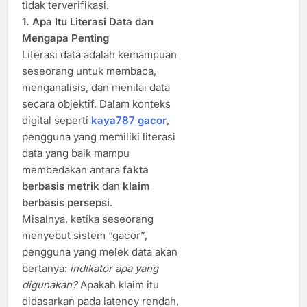
tidak terverifikasi.
1. Apa Itu Literasi Data dan
Mengapa Penting
Literasi data adalah kemampuan
seseorang untuk membaca,
menganalisis, dan menilai data
secara objektif. Dalam konteks
digital seperti
kaya787 gacor
,
pengguna yang memiliki literasi
data yang baik mampu
membedakan antara
fakta
berbasis metrik
dan
klaim
berbasis persepsi
.
Misalnya, ketika seseorang
menyebut sistem “gacor”,
pengguna yang melek data akan
bertanya:
indikator apa yang
digunakan?
Apakah klaim itu
didasarkan pada latency rendah,