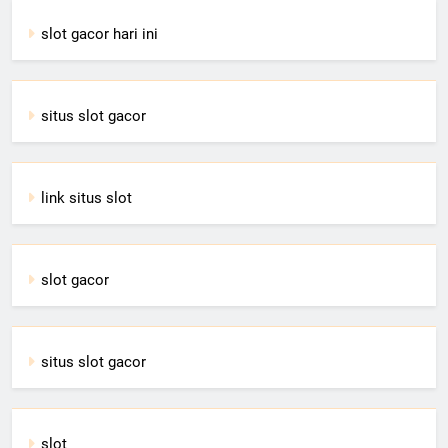
slot gacor hari ini
situs slot gacor
link situs slot
slot gacor
situs slot gacor
slot