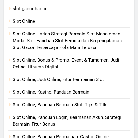
slot gacor hari ini
Slot Online
Slot Online Harian Strategi Bermain Slot Manajemen
Modal Slot Panduan Slot Pemula dan Berpengalaman
Slot Gacor Terpercaya Pola Main Terukur
Slot Online, Bonus & Promo, Event & Turnamen, Judi
Online, Hiburan Digital
Slot Online, Judi Online, Fitur Permainan Slot
Slot Online, Kasino, Panduan Bermain
Slot Online, Panduan Bermain Slot, Tips & Trik
Slot Online, Panduan Login, Keamanan Akun, Strategi
Bermain, Fitur Bonus
Slot Online, Panduan Permainan, Casino Online