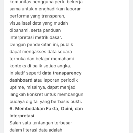
komunitas pengguna perlu bekerja
sama untuk menghadirkan laporan
performa yang transparan,
visualisasi data yang mudah
dipahami, serta panduan
interpretasi metrik dasar.
Dengan pendekatan ini, publik
dapat mengakses data secara
terbuka dan belajar memahami
konteks di balik setiap angka.
Inisiatif seperti
data transparency
dashboard
atau laporan periodik
uptime, misalnya, dapat menjadi
langkah konkret untuk membangun
budaya digital yang berbasis bukti.
6. Membedakan Fakta, Opini, dan
Interpretasi
Salah satu tantangan terbesar
dalam literasi data adalah