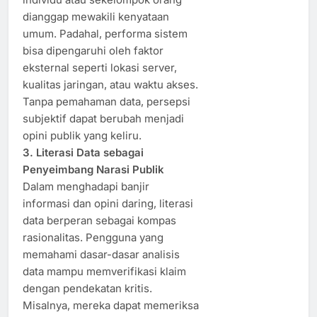
dianggap mewakili kenyataan
umum. Padahal, performa sistem
bisa dipengaruhi oleh faktor
eksternal seperti lokasi server,
kualitas jaringan, atau waktu akses.
Tanpa pemahaman data, persepsi
subjektif dapat berubah menjadi
opini publik yang keliru.
3. Literasi Data sebagai
Penyeimbang Narasi Publik
Dalam menghadapi banjir
informasi dan opini daring, literasi
data berperan sebagai kompas
rasionalitas. Pengguna yang
memahami dasar-dasar analisis
data mampu memverifikasi klaim
dengan pendekatan kritis.
Misalnya, mereka dapat memeriksa