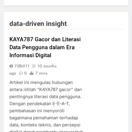
data-driven insight
KAYA787 Gacor dan Literasi
Data Pengguna dalam Era
Informasi Digital
75fb911
10 months
ago
0
7 mins
Artikel ini mengulas hubungan
antara istilah “KAYA787 gacor” dan
pentingnya literasi data pengguna.
Dengan pendekatan E-E-A-T,
pembahasan ini menyoroti
bagaimana pemahaman terhadap
data, konteks teknis, dan persepsi
digital dapat membantu masyarakat