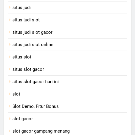
situs judi
situs judi slot
situs judi slot gacor
situs judi slot online
situs slot
situs slot gacor
situs slot gacor hari ini
slot
Slot Demo, Fitur Bonus
slot gacor
slot gacor gampang menang