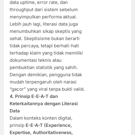
data uptime, error rate, dan
throughput dari sistem sebelum
menyimpulkan performa aktual.
Lebih jauh lagi, literasi data juga
menumbuhkan sikap skeptis yang
sehat. Skeptisisme bukan berarti
tidak percaya, tetapi berhati-hati
terhadap klaim yang tidak memiliki
dokumentasi teknis atau
pembuktian statistik yang sahih.
Dengan demikian, pengguna tidak
mudah terpengaruh oleh narasi
“gacor” yang viral tanpa bukti valid.
4. Prinsip E-E-A-T dan
Keterkaitannya dengan Literasi
Data
Dalam konteks konten digital,
prinsip
E-E-A-T (Experience,
Expertise, Authoritativeness,