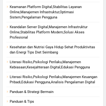
Keamanan Platform Digital,Stabilitas Layanan
Online,Manajemen Infrastruktur,Optimasi
Sistem,Pengalaman Pengguna
Keandalan Server Digital,Manajemen Infrastruktur
Online,Stabilitas Platform Modern,Solusi Akses
Profesional
Kesehatan dan Nutrisi Gaya Hidup Sehat Produktivitas
dan Energi Tips Diet Seimbang
Literasi Risiko,Psikologi Perilaku,Manajemen
Kebiasaan,Kesejahteraan Digital,Edukasi Pengguna
Literasi Risiko,Psikologi Perilaku,Manajemen Keuangan
Pribadi,Edukasi Pengguna,Analisis Pengalaman Digital
Panduan & Strategi Bermain
Panduan & Tips