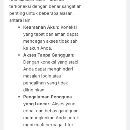
terkoneksi dengan benar sangatlah
penting untuk beberapa alasan,
antara lain:
Keamanan Akun:
Koneksi
yang tepat dan aman dapat
mencegah akses tidak sah
ke akun Anda.
Akses Tanpa Gangguan:
Dengan koneksi yang stabil,
Anda dapat menghindari
masalah login atau
pengalihan yang tidak
diinginkan.
Pengalaman Pengguna
yang Lancar:
Akses yang
cepat dan bebas gangguan
memungkinkan Anda untuk
menikmati berbagai fitur