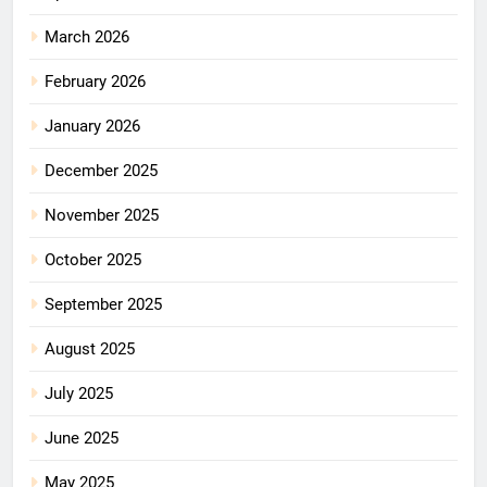
March 2026
February 2026
January 2026
December 2025
November 2025
October 2025
September 2025
August 2025
July 2025
June 2025
May 2025