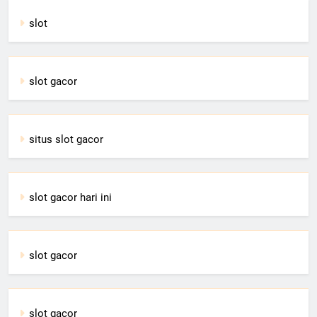
slot
slot gacor
situs slot gacor
slot gacor hari ini
slot gacor
slot gacor