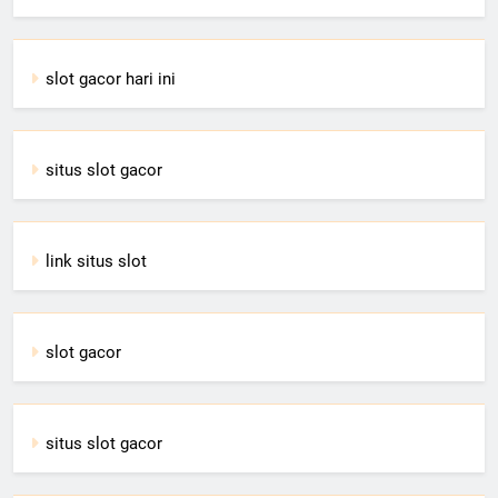
slot gacor hari ini
situs slot gacor
link situs slot
slot gacor
situs slot gacor