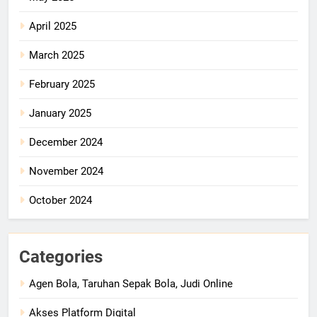
April 2025
March 2025
February 2025
January 2025
December 2024
November 2024
October 2024
Categories
Agen Bola, Taruhan Sepak Bola, Judi Online
Akses Platform Digital