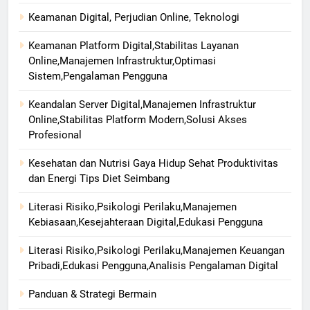
Keamanan Digital, Perjudian Online, Teknologi
Keamanan Platform Digital,Stabilitas Layanan
Online,Manajemen Infrastruktur,Optimasi
Sistem,Pengalaman Pengguna
Keandalan Server Digital,Manajemen Infrastruktur
Online,Stabilitas Platform Modern,Solusi Akses
Profesional
Kesehatan dan Nutrisi Gaya Hidup Sehat Produktivitas
dan Energi Tips Diet Seimbang
Literasi Risiko,Psikologi Perilaku,Manajemen
Kebiasaan,Kesejahteraan Digital,Edukasi Pengguna
Literasi Risiko,Psikologi Perilaku,Manajemen Keuangan
Pribadi,Edukasi Pengguna,Analisis Pengalaman Digital
Panduan & Strategi Bermain