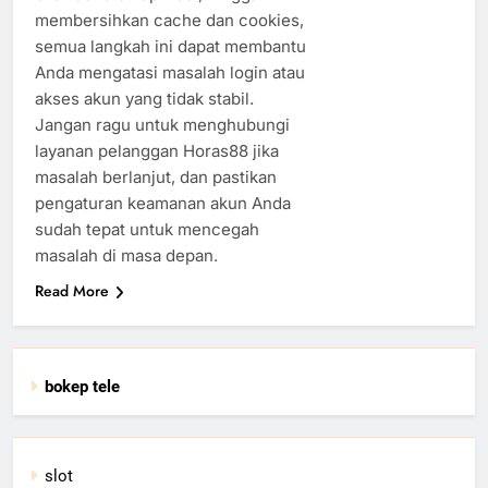
membersihkan cache dan cookies,
semua langkah ini dapat membantu
Anda mengatasi masalah login atau
akses akun yang tidak stabil.
Jangan ragu untuk menghubungi
layanan pelanggan Horas88 jika
masalah berlanjut, dan pastikan
pengaturan keamanan akun Anda
sudah tepat untuk mencegah
masalah di masa depan.
Read More
bokep tele
slot