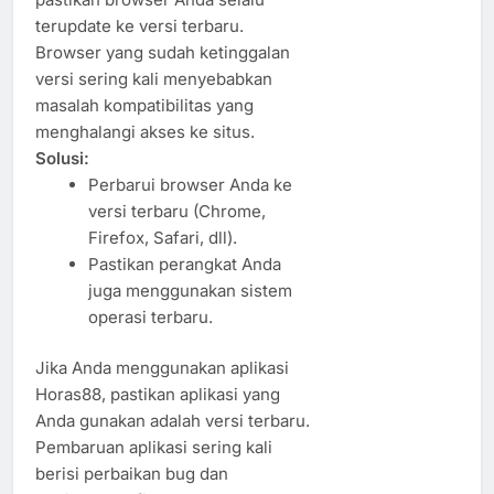
terupdate ke versi terbaru.
Browser yang sudah ketinggalan
versi sering kali menyebabkan
masalah kompatibilitas yang
menghalangi akses ke situs.
Solusi:
Perbarui browser Anda ke
versi terbaru (Chrome,
Firefox, Safari, dll).
Pastikan perangkat Anda
juga menggunakan sistem
operasi terbaru.
Jika Anda menggunakan aplikasi
Horas88, pastikan aplikasi yang
Anda gunakan adalah versi terbaru.
Pembaruan aplikasi sering kali
berisi perbaikan bug dan