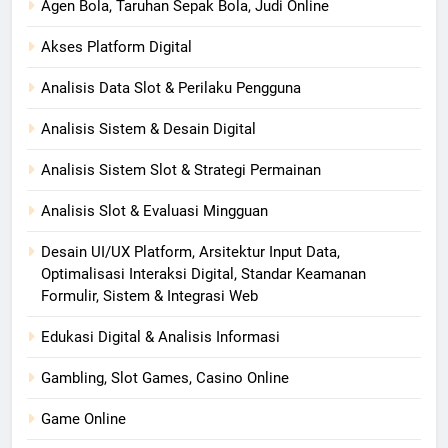
Agen Bola, Taruhan Sepak Bola, Judi Online
Akses Platform Digital
Analisis Data Slot & Perilaku Pengguna
Analisis Sistem & Desain Digital
Analisis Sistem Slot & Strategi Permainan
Analisis Slot & Evaluasi Mingguan
Desain UI/UX Platform, Arsitektur Input Data,
Optimalisasi Interaksi Digital, Standar Keamanan
Formulir, Sistem & Integrasi Web
Edukasi Digital & Analisis Informasi
Gambling, Slot Games, Casino Online
Game Online