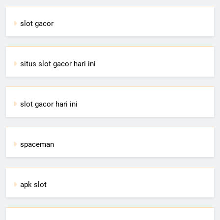
slot gacor
situs slot gacor hari ini
slot gacor hari ini
spaceman
apk slot