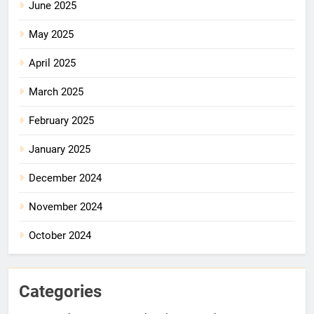
June 2025
May 2025
April 2025
March 2025
February 2025
January 2025
December 2024
November 2024
October 2024
Categories