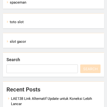
spaceman
toto slot
slot gacor
Search
SEARCH
Recent Posts
LAE138 Link Alternatif Update untuk Koneksi Lebih
Lancar