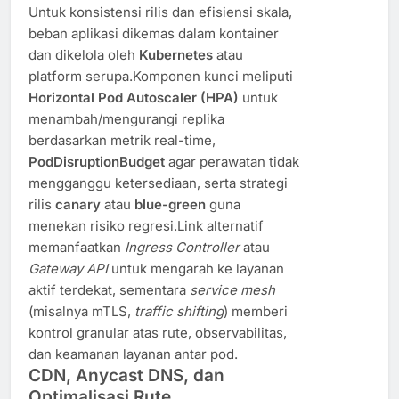
Untuk konsistensi rilis dan efisiensi skala,
beban aplikasi dikemas dalam kontainer
dan dikelola oleh
Kubernetes
atau
platform serupa.Komponen kunci meliputi
Horizontal Pod Autoscaler (HPA)
untuk
menambah/mengurangi replika
berdasarkan metrik real-time,
PodDisruptionBudget
agar perawatan tidak
mengganggu ketersediaan, serta strategi
rilis
canary
atau
blue-green
guna
menekan risiko regresi.Link alternatif
memanfaatkan
Ingress Controller
atau
Gateway API
untuk mengarah ke layanan
aktif terdekat, sementara
service mesh
(misalnya mTLS,
traffic shifting
) memberi
kontrol granular atas rute, observabilitas,
dan keamanan layanan antar pod.
CDN, Anycast DNS, dan
Optimalisasi Rute