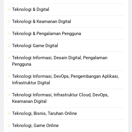
Teknologi & Digital
Teknologi & Keamanan Digital
Teknologi & Pengalaman Pengguna
Teknologi Game Digital
Teknologi Informasi, Desain Digital, Pengalaman
Pengguna
Teknologi Informasi, DevOps, Pengembangan Aplikasi,
Infrastruktur Digital
Teknologi Informasi, Infrastruktur Cloud, DevOps,
Keamanan Digital
Teknologi, Bisnis, Taruhan Online
Teknologi, Game Online