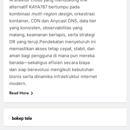
alternatif KAYA787 bertumpu pada
kombinasi
multi-region design
, orkestrasi
kontainer, CDN dan Anycast DNS, data tier
yang konsisten, observabilitas yang
matang, keamanan berlapis, serta strategi
DR yang teruji.Pendekatan menyeluruh ini
memastikan akses tetap cepat, stabil, dan
aman bagi pengguna di mana pun mereka
berada—sekaligus efisien secara biaya
dan siap berevolusi mengikuti kebutuhan
bisnis serta dinamika infrastruktur internet
modern.
Read More
bokep tele