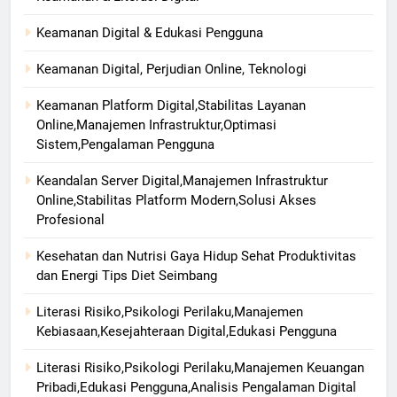
Keamanan Digital & Edukasi Pengguna
Keamanan Digital, Perjudian Online, Teknologi
Keamanan Platform Digital,Stabilitas Layanan
Online,Manajemen Infrastruktur,Optimasi
Sistem,Pengalaman Pengguna
Keandalan Server Digital,Manajemen Infrastruktur
Online,Stabilitas Platform Modern,Solusi Akses
Profesional
Kesehatan dan Nutrisi Gaya Hidup Sehat Produktivitas
dan Energi Tips Diet Seimbang
Literasi Risiko,Psikologi Perilaku,Manajemen
Kebiasaan,Kesejahteraan Digital,Edukasi Pengguna
Literasi Risiko,Psikologi Perilaku,Manajemen Keuangan
Pribadi,Edukasi Pengguna,Analisis Pengalaman Digital