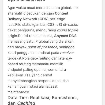
Agar waktu muat merata secara global, link
alternatif dipadukan dengan
Content
Delivery Network (CDN)
ber-edge
luas.File statis (gambar, CSS, JS) di-
cache
dekat pengguna, mengurangi
round trip
ke
origin.Di sisi resolusi nama,
Anycast DNS
memasang satu IP global yang disiarkan
dari banyak
point of presence
, sehingga
kueri pengguna mendarat pada
resolver
terdekat.Pola
geo-routing
dan
latency-
based routing
membantu memilih
endpoint paling optimal, sementara
kebijakan TTL yang cermat
menyeimbangkan respons cepat dan
kemampuan rotasi alamat saat
maintenance.
Data Tier: Replikasi, Konsistensi,
dan
Caching