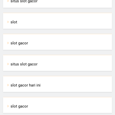
situs slot gacor
slot
slot gacor
situs slot gacor
slot gacor hari ini
slot gacor