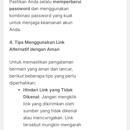
Pastikan Anda selalu
memperbarui
password
dan menggunakan
kombinasi password yang kuat
untuk menjaga keamanan akun
Anda.
4.
Tips Menggunakan Link
Alternatif dengan Aman
Untuk memastikan pengalaman
bermain yang aman dan lancar,
berikut beberapa tips yang perlu
diperhatikan:
Hindari Link yang Tidak
Dikenal
: Jangan mengklik
link yang dikirimkan oleh
sumber yang tidak dikenal
atau mencurigakan. Link
tersebut mungkin mengarah