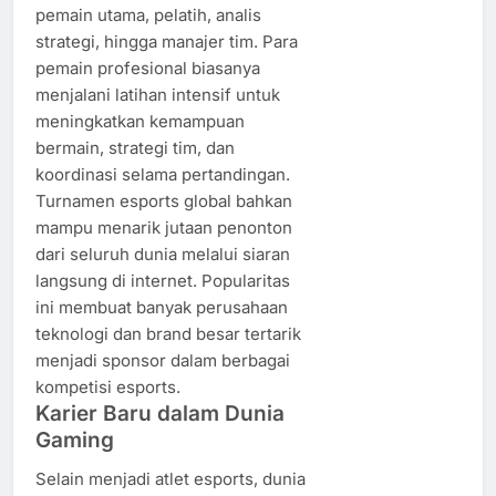
pemain utama, pelatih, analis
strategi, hingga manajer tim. Para
pemain profesional biasanya
menjalani latihan intensif untuk
meningkatkan kemampuan
bermain, strategi tim, dan
koordinasi selama pertandingan.
Turnamen esports global bahkan
mampu menarik jutaan penonton
dari seluruh dunia melalui siaran
langsung di internet. Popularitas
ini membuat banyak perusahaan
teknologi dan brand besar tertarik
menjadi sponsor dalam berbagai
kompetisi esports.
Karier Baru dalam Dunia
Gaming
Selain menjadi atlet esports, dunia