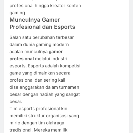
profesional hingga kreator konten
gaming.
Munculnya Gamer
Profesional dan Esports
Salah satu perubahan terbesar
dalam dunia gaming modern
adalah munculnya
gamer
profesional
melalui industri
esports. Esports adalah kompetisi
game yang dimainkan secara
profesional dan sering kali
diselenggarakan dalam turnamen
besar dengan hadiah yang sangat
besar.
Tim esports profesional kini
memiliki struktur organisasi yang
mirip dengan tim olahraga
tradisional. Mereka memiliki