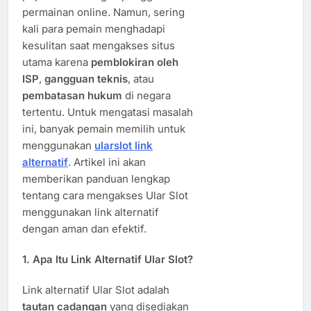
permainan online. Namun, sering
kali para pemain menghadapi
kesulitan saat mengakses situs
utama karena
pemblokiran oleh
ISP
,
gangguan teknis
, atau
pembatasan hukum
di negara
tertentu. Untuk mengatasi masalah
ini, banyak pemain memilih untuk
menggunakan
ularslot link
alternatif
. Artikel ini akan
memberikan panduan lengkap
tentang cara mengakses Ular Slot
menggunakan link alternatif
dengan aman dan efektif.
1.
Apa Itu Link Alternatif Ular Slot?
Link alternatif Ular Slot adalah
tautan cadangan
yang disediakan