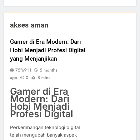
akses aman
Gamer di Era Modern: Dari
Hobi Menjadi Profesi Digital
yang Menjanjikan
75fb911
5 months
ago
0
8 mins
Gamer di Era
Modern: Dari
Hobi Menjadi
Profesi Digital
Perkembangan teknologi digital
telah mengubah banyak aspek