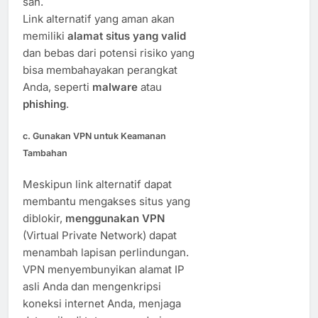
sah.
Link alternatif yang aman akan
memiliki
alamat situs yang valid
dan bebas dari potensi risiko yang
bisa membahayakan perangkat
Anda, seperti
malware
atau
phishing
.
c.
Gunakan VPN untuk Keamanan
Tambahan
Meskipun link alternatif dapat
membantu mengakses situs yang
diblokir,
menggunakan VPN
(Virtual Private Network) dapat
menambah lapisan perlindungan.
VPN menyembunyikan alamat IP
asli Anda dan mengenkripsi
koneksi internet Anda, menjaga