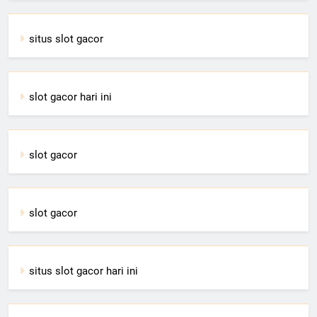
situs slot gacor
slot gacor hari ini
slot gacor
slot gacor
situs slot gacor hari ini