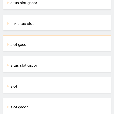
situs slot gacor
link situs slot
slot gacor
situs slot gacor
slot
slot gacor