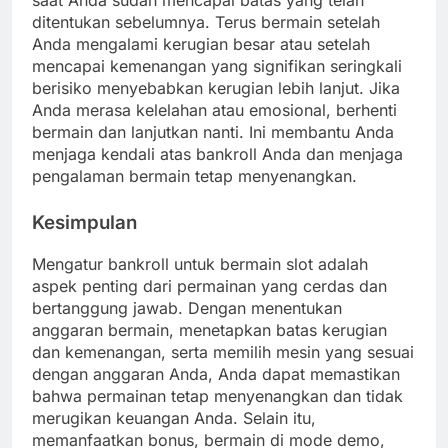
ditentukan sebelumnya. Terus bermain setelah
Anda mengalami kerugian besar atau setelah
mencapai kemenangan yang signifikan seringkali
berisiko menyebabkan kerugian lebih lanjut. Jika
Anda merasa kelelahan atau emosional, berhenti
bermain dan lanjutkan nanti. Ini membantu Anda
menjaga kendali atas bankroll Anda dan menjaga
pengalaman bermain tetap menyenangkan.
Kesimpulan
Mengatur bankroll untuk bermain slot adalah
aspek penting dari permainan yang cerdas dan
bertanggung jawab. Dengan menentukan
anggaran bermain, menetapkan batas kerugian
dan kemenangan, serta memilih mesin yang sesuai
dengan anggaran Anda, Anda dapat memastikan
bahwa permainan tetap menyenangkan dan tidak
merugikan keuangan Anda. Selain itu,
memanfaatkan bonus, bermain di mode demo,