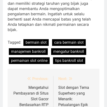
dan memiliki strategi taruhan yang bijak juga
dapat membantu Anda mengoptimalkan
pengalaman bermain. Ingatlah untuk selalu
berhenti saat Anda mencapai batas yang telah
Anda tetapkan dan nikmati permainan secara
bijak.
Tagged:
bermain slot
cara bermain slot
manajemen bankroll
mengatur bankroll
permainan slot online
tips bankroll slot
Previous:
Next:
Post
navigation
Mengetahui
Slot dengan Tema
Pembayaran di Situs
Superhero yang
Slot Gacor
Menarik:
Berdasarkan RTP
Petualangan Epik