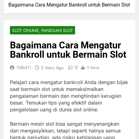
Bagaimana Cara Mengatur Bankroll untuk Bermain Slot
SLOT ONLINE, PANDUAN SLOT
Bagaimana Cara Mengatur
Bankroll untuk Bermain Slot
0
75fb911
2 Years Ago
9 Mins
Pelajari cara mengatur bankroll Anda dengan bijak
saat bermain slot untuk memaksimalkan
pengalaman bermain dan menghindari kerugian
besar. Temukan tips yang efektif dalam
pengelolaan uang di dunia slot online.
Bermain mesin slot bisa sangat menyenangkan
dan mengasyikkan, tetapi seperti halnya semua
bentuk perjudian, ada risiko kehilangan uang.