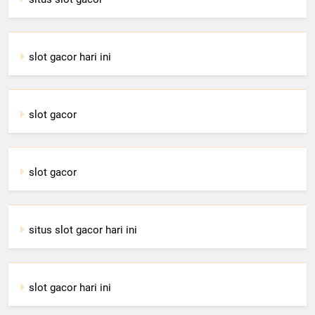
slot gacor hari ini
slot gacor
slot gacor
situs slot gacor hari ini
slot gacor hari ini