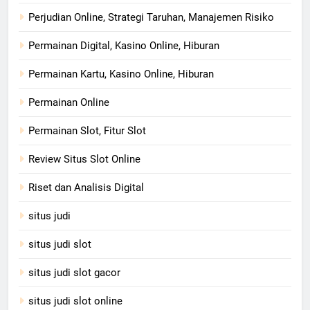
Perjudian Online, Strategi Taruhan, Manajemen Risiko
Permainan Digital, Kasino Online, Hiburan
Permainan Kartu, Kasino Online, Hiburan
Permainan Online
Permainan Slot, Fitur Slot
Review Situs Slot Online
Riset dan Analisis Digital
situs judi
situs judi slot
situs judi slot gacor
situs judi slot online