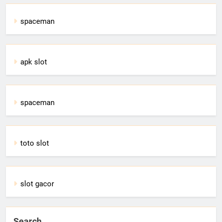
spaceman
apk slot
spaceman
toto slot
slot gacor
Search