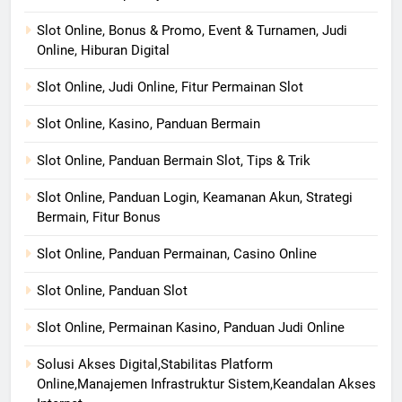
Slot Online, Bonus & Promo, Event & Turnamen, Judi
Online, Hiburan Digital
Slot Online, Judi Online, Fitur Permainan Slot
Slot Online, Kasino, Panduan Bermain
Slot Online, Panduan Bermain Slot, Tips & Trik
Slot Online, Panduan Login, Keamanan Akun, Strategi
Bermain, Fitur Bonus
Slot Online, Panduan Permainan, Casino Online
Slot Online, Panduan Slot
Slot Online, Permainan Kasino, Panduan Judi Online
Solusi Akses Digital,Stabilitas Platform
Online,Manajemen Infrastruktur Sistem,Keandalan Akses