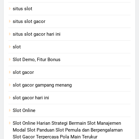
situs slot
situs slot gacor
situs slot gacor hari ini
slot
Slot Demo, Fitur Bonus
slot gacor
slot gacor gampang menang
slot gacor hari ini
Slot Online
Slot Online Harian Strategi Bermain Slot Manajemen
Modal Slot Panduan Slot Pemula dan Berpengalaman
Slot Gacor Terpercaya Pola Main Terukur