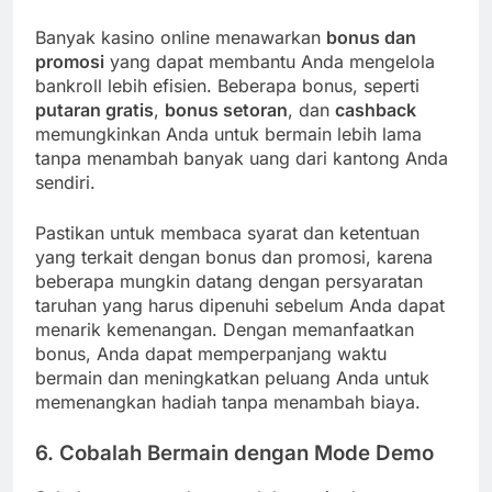
Banyak kasino online menawarkan
bonus dan
promosi
yang dapat membantu Anda mengelola
bankroll lebih efisien. Beberapa bonus, seperti
putaran gratis
,
bonus setoran
, dan
cashback
memungkinkan Anda untuk bermain lebih lama
tanpa menambah banyak uang dari kantong Anda
sendiri.
Pastikan untuk membaca syarat dan ketentuan
yang terkait dengan bonus dan promosi, karena
beberapa mungkin datang dengan persyaratan
taruhan yang harus dipenuhi sebelum Anda dapat
menarik kemenangan. Dengan memanfaatkan
bonus, Anda dapat memperpanjang waktu
bermain dan meningkatkan peluang Anda untuk
memenangkan hadiah tanpa menambah biaya.
6.
Cobalah Bermain dengan Mode Demo