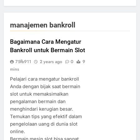
manajemen bankroll
Bagaimana Cara Mengatur
Bankroll untuk Bermain Slot
75fb911
2 years ago
0
9
mins
Pelajari cara mengatur bankroll
Anda dengan bijak saat bermain
slot untuk memaksimalkan
pengalaman bermain dan
menghindari kerugian besar.
Temukan tips yang efektif dalam
pengelolaan uang di dunia slot
online.
Bermain mesin slot bisa sangat