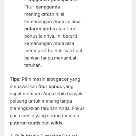
Fitur
pengganda
meningkatkan nilai
kemenangan Anda selama
putaran gratis
atau fitur
bonus lainnya. Ini berarti
kemenangan Anda bisa
meningkat berkali-kali lipat,
bahkan tanpa menambah
taruhan.
Tips:
Pilih mesin
slot gacor
yang
menawarkan
fitur bonus
yang
dapat memberi Anda lebih banyak
peluang untuk menang tanpa
meningkatkan taruhan Anda. Fokus
pada mesin yang sering memicu
putaran gratis
dan
wilds
.