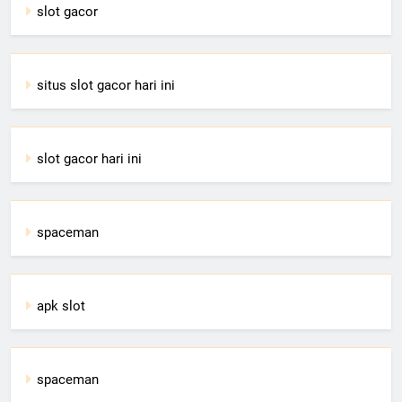
slot gacor
situs slot gacor hari ini
slot gacor hari ini
spaceman
apk slot
spaceman