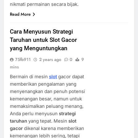
nikmati permainan secara bijak.
Read More
Cara Menyusun Strategi
Taruhan untuk Slot Gacor
yang Menguntungkan
75fb911
2 years ago
0
9
mins
Bermain di mesin
slot
gacor dapat
memberikan pengalaman yang
menyenangkan dan penuh potensi
kemenangan besar, namun untuk
memaksimalkan peluang menang,
Anda perlu menyusun
strategi
taruhan
yang tepat. Mesin
slot
gacor
dikenal karena memberikan
kemenangan lebih sering, tetapi