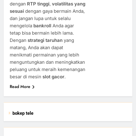
dengan
RTP tinggi
,
volatilitas yang
sesuai
dengan gaya bermain Anda,
dan jangan lupa untuk selalu
mengelola
bankroll
Anda agar
tetap bisa bermain lebih lama.
Dengan
strategi taruhan
yang
matang, Anda akan dapat
menikmati permainan yang lebih
menguntungkan dan meningkatkan
peluang untuk meraih kemenangan
besar di mesin
slot gacor
.
Read More
bokep tele