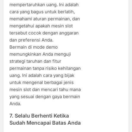
mempertaruhkan uang. Ini adalah
cara yang bagus untuk berlatih,
memahami aturan permainan, dan
mengetahui apakah mesin slot
tersebut cocok dengan anggaran
dan preferensi Anda.
Bermain di mode demo
memungkinkan Anda menguji
strategi taruhan dan fitur
permainan tanpa risiko kehilangan
uang. Ini adalah cara yang bijak
untuk mengenal berbagai jenis
mesin slot dan mencari tahu mana
yang sesuai dengan gaya bermain
Anda.
7.
Selalu Berhenti Ketika
Sudah Mencapai Batas Anda