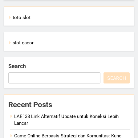
toto slot
slot gacor
Search
SEARCH
Recent Posts
LAE138 Link Alternatif Update untuk Koneksi Lebih
Lancar
Game Online Berbasis Strategi dan Komunitas: Kunci