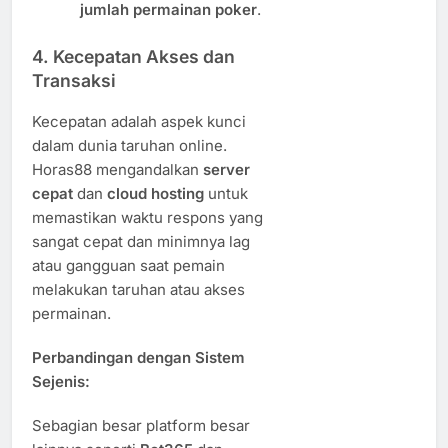
jumlah permainan poker
.
4. Kecepatan Akses dan
Transaksi
Kecepatan adalah aspek kunci
dalam dunia taruhan online.
Horas88 mengandalkan
server
cepat
dan
cloud hosting
untuk
memastikan waktu respons yang
sangat cepat dan minimnya lag
atau gangguan saat pemain
melakukan taruhan atau akses
permainan.
Perbandingan dengan Sistem
Sejenis:
Sebagian besar platform besar