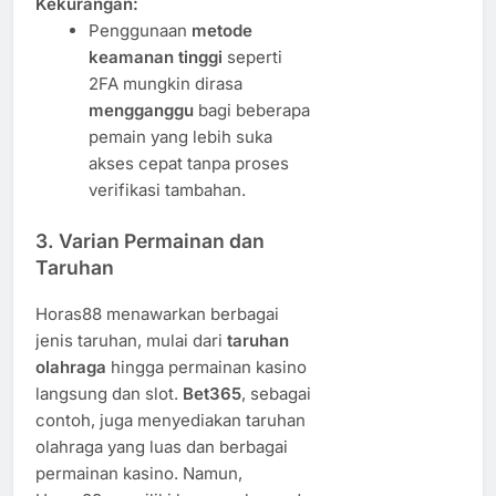
Kekurangan:
Penggunaan
metode
keamanan tinggi
seperti
2FA mungkin dirasa
mengganggu
bagi beberapa
pemain yang lebih suka
akses cepat tanpa proses
verifikasi tambahan.
3. Varian Permainan dan
Taruhan
Horas88 menawarkan berbagai
jenis taruhan, mulai dari
taruhan
olahraga
hingga permainan kasino
langsung dan slot.
Bet365
, sebagai
contoh, juga menyediakan taruhan
olahraga yang luas dan berbagai
permainan kasino. Namun,