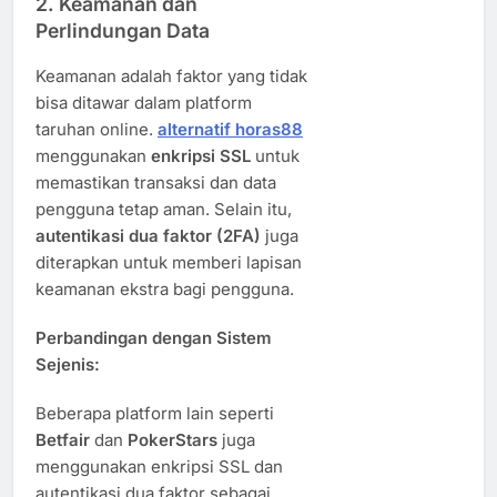
2. Keamanan dan
Perlindungan Data
Keamanan adalah faktor yang tidak
bisa ditawar dalam platform
taruhan online.
alternatif horas88
menggunakan
enkripsi SSL
untuk
memastikan transaksi dan data
pengguna tetap aman. Selain itu,
autentikasi dua faktor (2FA)
juga
diterapkan untuk memberi lapisan
keamanan ekstra bagi pengguna.
Perbandingan dengan Sistem
Sejenis:
Beberapa platform lain seperti
Betfair
dan
PokerStars
juga
menggunakan enkripsi SSL dan
autentikasi dua faktor sebagai