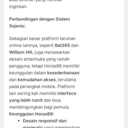
inginkan.
Perbandingan dengan Sistem
Sejenis:
Sebagian besar platform taruhan
online lainnya, seperti
Bet365
dan
William Hill
, juga menawarkan
desain antarmuka yang ramah
pengguna, tetapi Horas88 memiliki
keunggulan dalam
kesederhanaan
dan
kemudahan akses
, terutama
pada perangkat mobile. Platform
lain sering kali memiliki
interface
yang lebih rumit
dan bisa
membingungkan bagi pemula.
Keunggulan Horas88:
Desain responsif dan
minimalis
yang memberikan