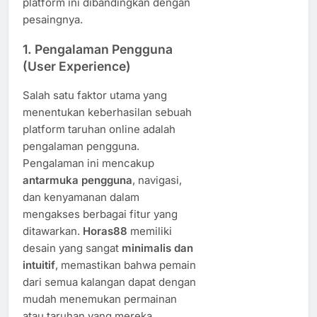
platform ini dibandingkan dengan
pesaingnya.
1. Pengalaman Pengguna
(User Experience)
Salah satu faktor utama yang
menentukan keberhasilan sebuah
platform taruhan online adalah
pengalaman pengguna.
Pengalaman ini mencakup
antarmuka pengguna
, navigasi,
dan kenyamanan dalam
mengakses berbagai fitur yang
ditawarkan.
Horas88
memiliki
desain yang sangat
minimalis dan
intuitif
, memastikan bahwa pemain
dari semua kalangan dapat dengan
mudah menemukan permainan
atau taruhan yang mereka