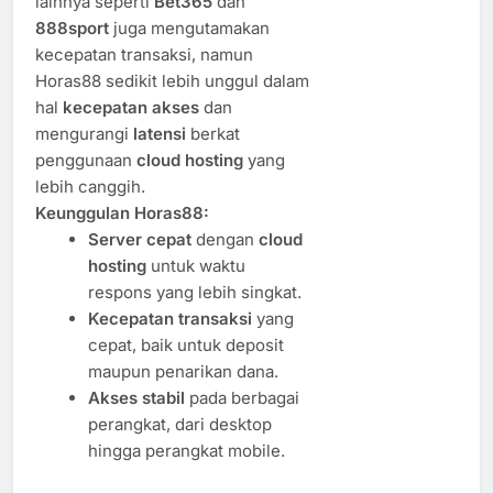
lainnya seperti
Bet365
dan
888sport
juga mengutamakan
kecepatan transaksi, namun
Horas88 sedikit lebih unggul dalam
hal
kecepatan akses
dan
mengurangi
latensi
berkat
penggunaan
cloud hosting
yang
lebih canggih.
Keunggulan Horas88:
Server cepat
dengan
cloud
hosting
untuk waktu
respons yang lebih singkat.
Kecepatan transaksi
yang
cepat, baik untuk deposit
maupun penarikan dana.
Akses stabil
pada berbagai
perangkat, dari desktop
hingga perangkat mobile.