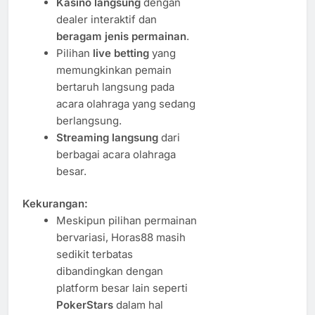
Kasino langsung
dengan
dealer interaktif dan
beragam jenis permainan
.
Pilihan
live betting
yang
memungkinkan pemain
bertaruh langsung pada
acara olahraga yang sedang
berlangsung.
Streaming langsung
dari
berbagai acara olahraga
besar.
Kekurangan:
Meskipun pilihan permainan
bervariasi, Horas88 masih
sedikit terbatas
dibandingkan dengan
platform besar lain seperti
PokerStars
dalam hal