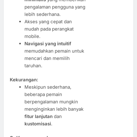
pengalaman pengguna yang
lebih sederhana.
Akses yang cepat dan
mudah pada perangkat
mobile.
Navigasi yang intuitif
memudahkan pemain untuk
mencari dan memilih
taruhan.
Kekurangan:
Meskipun sederhana,
beberapa pemain
berpengalaman mungkin
menginginkan lebih banyak
fitur lanjutan
dan
kustomisasi
.