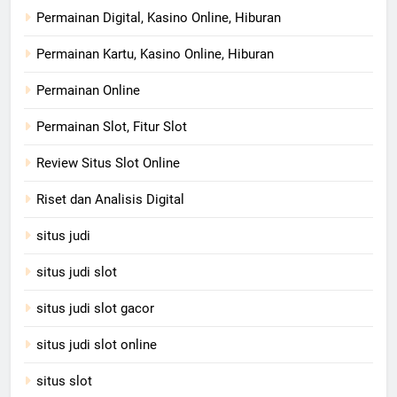
Permainan Digital, Kasino Online, Hiburan
Permainan Kartu, Kasino Online, Hiburan
Permainan Online
Permainan Slot, Fitur Slot
Review Situs Slot Online
Riset dan Analisis Digital
situs judi
situs judi slot
situs judi slot gacor
situs judi slot online
situs slot