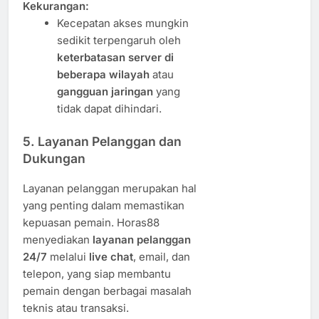
Kekurangan:
Kecepatan akses mungkin
sedikit terpengaruh oleh
keterbatasan server di
beberapa wilayah
atau
gangguan jaringan
yang
tidak dapat dihindari.
5. Layanan Pelanggan dan
Dukungan
Layanan pelanggan merupakan hal
yang penting dalam memastikan
kepuasan pemain. Horas88
menyediakan
layanan pelanggan
24/7
melalui
live chat
, email, dan
telepon, yang siap membantu
pemain dengan berbagai masalah
teknis atau transaksi.