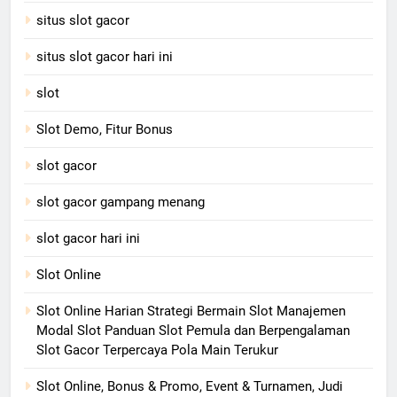
situs slot gacor
situs slot gacor hari ini
slot
Slot Demo, Fitur Bonus
slot gacor
slot gacor gampang menang
slot gacor hari ini
Slot Online
Slot Online Harian Strategi Bermain Slot Manajemen
Modal Slot Panduan Slot Pemula dan Berpengalaman
Slot Gacor Terpercaya Pola Main Terukur
Slot Online, Bonus & Promo, Event & Turnamen, Judi