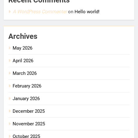
Recent Comments
A WordPress Commenter
on
Hello world!
Archives
May 2026
April 2026
March 2026
February 2026
January 2026
December 2025
November 2025
October 2025