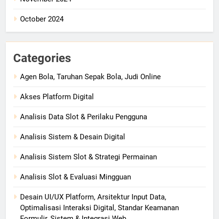
October 2024
Categories
Agen Bola, Taruhan Sepak Bola, Judi Online
Akses Platform Digital
Analisis Data Slot & Perilaku Pengguna
Analisis Sistem & Desain Digital
Analisis Sistem Slot & Strategi Permainan
Analisis Slot & Evaluasi Mingguan
Desain UI/UX Platform, Arsitektur Input Data,
Optimalisasi Interaksi Digital, Standar Keamanan
Formulir, Sistem & Integrasi Web