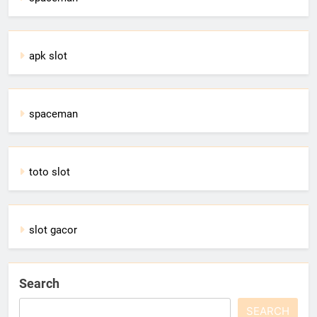
apk slot
spaceman
toto slot
slot gacor
Search
SEARCH