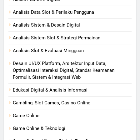
Analisis Data Slot & Perilaku Pengguna
Analisis Sistem & Desain Digital
Analisis Sistem Slot & Strategi Permainan
Analisis Slot & Evaluasi Mingguan
Desain UI/UX Platform, Arsitektur Input Data,
Optimalisasi Interaksi Digital, Standar Keamanan
Formulir, Sistem & Integrasi Web
Edukasi Digital & Analisis Informasi
Gambling, Slot Games, Casino Online
Game Online
Game Online & Teknologi