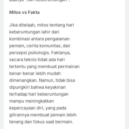
Mitos vs Fakta
Jika ditelaah, mitos tentang hari
keberuntungan lahir dari
kombinasi antara pengalaman
pemain, cerita komunitas, dan
persepsi psikologis. Faktanya,
secara teknis tidak ada hari
tertentu yang membuat permainan
benar-benar lebih mudah
dimenangkan. Namun, tidak bisa
dipungkiri bahwa keyakinan
terhadap hari keberuntungan
mampu meningkatkan
kepercayaan diri, yang pada
gilirannya membuat pemain lebih
tenang dan fokus saat bermain.