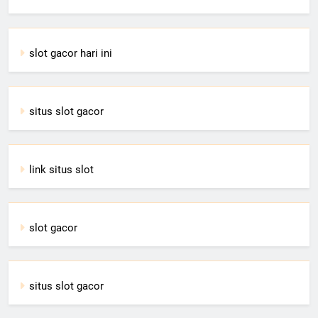
slot gacor hari ini
situs slot gacor
link situs slot
slot gacor
situs slot gacor