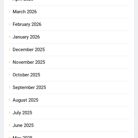
March 2026
February 2026
January 2026
December 2025
November 2025
October 2025
September 2025
August 2025
July 2025
June 2025