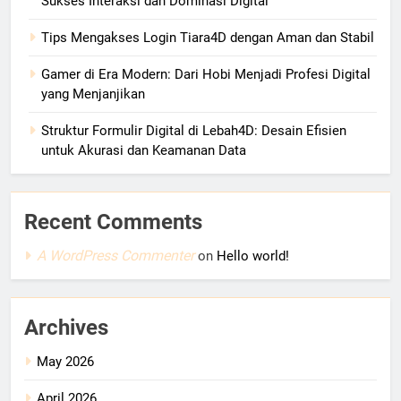
Sukses Interaksi dan Dominasi Digital
Tips Mengakses Login Tiara4D dengan Aman dan Stabil
Gamer di Era Modern: Dari Hobi Menjadi Profesi Digital
yang Menjanjikan
Struktur Formulir Digital di Lebah4D: Desain Efisien
untuk Akurasi dan Keamanan Data
Recent Comments
A WordPress Commenter
on
Hello world!
Archives
May 2026
April 2026