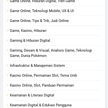
Game Online, Hiburan Digital, Tren Game
Game Online, Teknologi Mobile, UX & UI
Game Online, Tips & Trik, Judi Online
Game, Kasino, Hiburan
Gaming & Hiburan Digital
Gaming, Desain & Visual, Analisis Game, Teknologi
Game, Dunia Pokémon
Infrastruktur & Manajemen Sistem
Kasino Online, Permainan Slot, Tema Unik
Kasino Online, Slot, Panduan Permainan
Keamanan & Literasi Digital
Keamanan Digital & Edukasi Pengguna