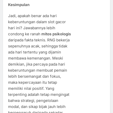
Kesimpulan
Jadi, apakah benar ada hari
keberuntungan dalam slot gacor
hari ini? Jawabannya lebih
condong ke ranah
mitos psikologis
daripada fakta teknis. RNG bekerja
sepenuhnya acak, sehingga tidak
ada hari tertentu yang dijamin
membawa kemenangan. Meski
demikian, jika percaya pada hari
keberuntungan membuat pemain
lebih bersemangat dan fokus,
maka kepercayaan itu tetap
memiliki nilai positif. Yang
terpenting adalah tetap mengingat
bahwa strategi, pengelolaan
modal, dan sikap bijak jauh lebih
berpengaruh daripada sekadar