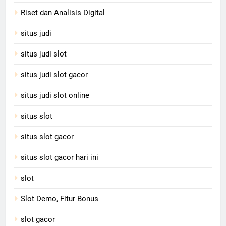
Riset dan Analisis Digital
situs judi
situs judi slot
situs judi slot gacor
situs judi slot online
situs slot
situs slot gacor
situs slot gacor hari ini
slot
Slot Demo, Fitur Bonus
slot gacor