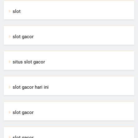
slot
slot gacor
situs slot gacor
slot gacor hari ini
slot gacor
slot gacor