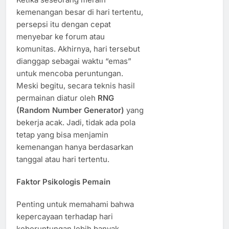
kemenangan besar di hari tertentu,
persepsi itu dengan cepat
menyebar ke forum atau
komunitas. Akhirnya, hari tersebut
dianggap sebagai waktu “emas”
untuk mencoba peruntungan.
Meski begitu, secara teknis hasil
permainan diatur oleh
RNG
(Random Number Generator)
yang
bekerja acak. Jadi, tidak ada pola
tetap yang bisa menjamin
kemenangan hanya berdasarkan
tanggal atau hari tertentu.
Faktor Psikologis Pemain
Penting untuk memahami bahwa
kepercayaan terhadap hari
keberuntungan lebih banyak