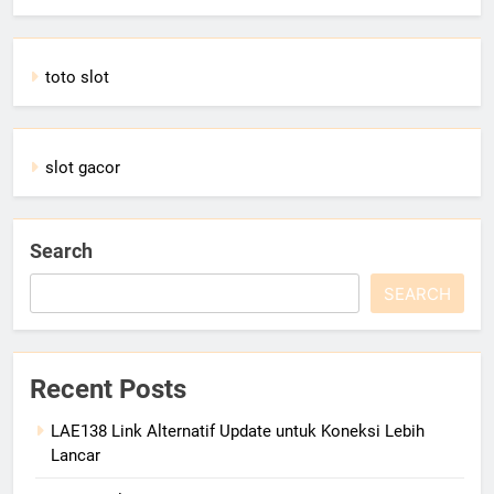
toto slot
slot gacor
Search
SEARCH
Recent Posts
LAE138 Link Alternatif Update untuk Koneksi Lebih
Lancar