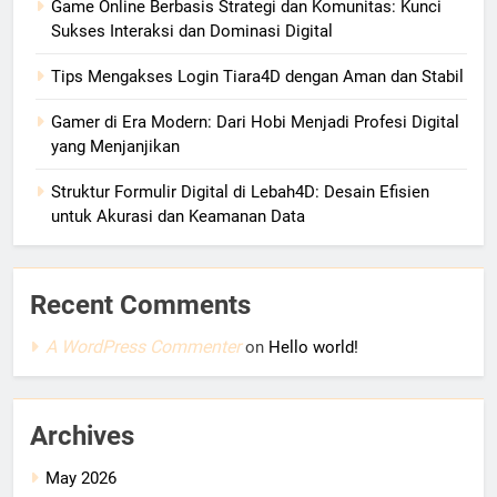
Game Online Berbasis Strategi dan Komunitas: Kunci
Sukses Interaksi dan Dominasi Digital
Tips Mengakses Login Tiara4D dengan Aman dan Stabil
Gamer di Era Modern: Dari Hobi Menjadi Profesi Digital
yang Menjanjikan
Struktur Formulir Digital di Lebah4D: Desain Efisien
untuk Akurasi dan Keamanan Data
Recent Comments
A WordPress Commenter
on
Hello world!
Archives
May 2026