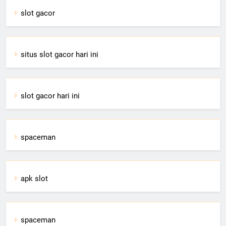
slot gacor
situs slot gacor hari ini
slot gacor hari ini
spaceman
apk slot
spaceman