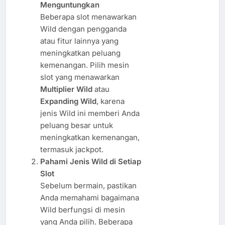
Menguntungkan
Beberapa slot menawarkan
Wild dengan pengganda
atau fitur lainnya yang
meningkatkan peluang
kemenangan. Pilih mesin
slot yang menawarkan
Multiplier Wild
atau
Expanding Wild
, karena
jenis Wild ini memberi Anda
peluang besar untuk
meningkatkan kemenangan,
termasuk jackpot.
Pahami Jenis Wild di Setiap
Slot
Sebelum bermain, pastikan
Anda memahami bagaimana
Wild berfungsi di mesin
yang Anda pilih. Beberapa