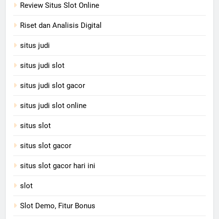
Review Situs Slot Online
Riset dan Analisis Digital
situs judi
situs judi slot
situs judi slot gacor
situs judi slot online
situs slot
situs slot gacor
situs slot gacor hari ini
slot
Slot Demo, Fitur Bonus