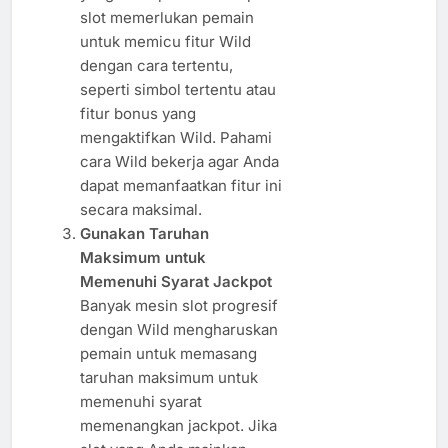
slot memerlukan pemain
untuk memicu fitur Wild
dengan cara tertentu,
seperti simbol tertentu atau
fitur bonus yang
mengaktifkan Wild. Pahami
cara Wild bekerja agar Anda
dapat memanfaatkan fitur ini
secara maksimal.
Gunakan Taruhan
Maksimum untuk
Memenuhi Syarat Jackpot
Banyak mesin slot progresif
dengan Wild mengharuskan
pemain untuk memasang
taruhan maksimum untuk
memenuhi syarat
memenangkan jackpot. Jika