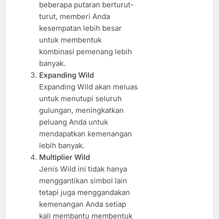
beberapa putaran berturut-
turut, memberi Anda
kesempatan lebih besar
untuk membentuk
kombinasi pemenang lebih
banyak.
Expanding Wild
Expanding Wild akan meluas
untuk menutupi seluruh
gulungan, meningkatkan
peluang Anda untuk
mendapatkan kemenangan
lebih banyak.
Multiplier Wild
Jenis Wild ini tidak hanya
menggantikan simbol lain
tetapi juga menggandakan
kemenangan Anda setiap
kali membantu membentuk