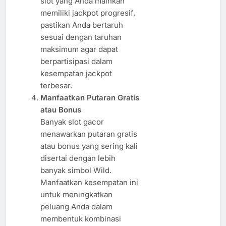
slot yang Anda mainkan
memiliki jackpot progresif,
pastikan Anda bertaruh
sesuai dengan taruhan
maksimum agar dapat
berpartisipasi dalam
kesempatan jackpot
terbesar.
Manfaatkan Putaran Gratis
atau Bonus
Banyak slot gacor
menawarkan putaran gratis
atau bonus yang sering kali
disertai dengan lebih
banyak simbol Wild.
Manfaatkan kesempatan ini
untuk meningkatkan
peluang Anda dalam
membentuk kombinasi