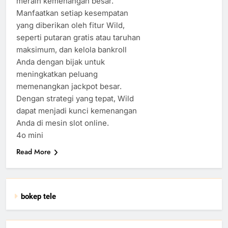
meraih kemenangan besar.
Manfaatkan setiap kesempatan
yang diberikan oleh fitur Wild,
seperti putaran gratis atau taruhan
maksimum, dan kelola bankroll
Anda dengan bijak untuk
meningkatkan peluang
memenangkan jackpot besar.
Dengan strategi yang tepat, Wild
dapat menjadi kunci kemenangan
Anda di mesin slot online.
4o mini
Read More
bokep tele