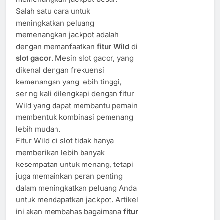
Salah satu cara untuk
meningkatkan peluang
memenangkan jackpot adalah
dengan memanfaatkan
fitur Wild
di
slot gacor
. Mesin slot gacor, yang
dikenal dengan frekuensi
kemenangan yang lebih tinggi,
sering kali dilengkapi dengan fitur
Wild yang dapat membantu pemain
membentuk kombinasi pemenang
lebih mudah.
Fitur Wild di slot tidak hanya
memberikan lebih banyak
kesempatan untuk menang, tetapi
juga memainkan peran penting
dalam meningkatkan peluang Anda
untuk mendapatkan jackpot. Artikel
ini akan membahas bagaimana
fitur