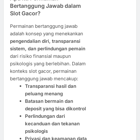
Bertanggung Jawab dalam
Slot Gacor?
Permainan bertanggung jawab
adalah konsep yang menekankan
pengendalian diri, transparansi
sistem, dan perlindungan pemain
dari risiko finansial maupun
psikologis yang berlebihan. Dalam
konteks slot gacor, permainan
bertanggung jawab mencakup:
Transparansi hasil dan
peluang menang
Batasan bermain dan
deposit yang bisa dikontrol
Perlindungan dari
kecanduan dan tekanan
psikologis
Privasi dan keamanan data