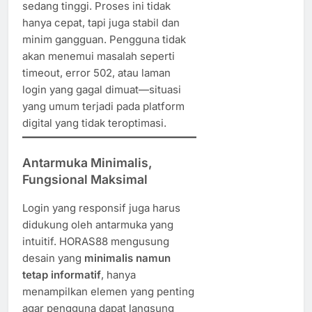
sedang tinggi. Proses ini tidak
hanya cepat, tapi juga stabil dan
minim gangguan. Pengguna tidak
akan menemui masalah seperti
timeout, error 502, atau laman
login yang gagal dimuat—situasi
yang umum terjadi pada platform
digital yang tidak teroptimasi.
Antarmuka Minimalis,
Fungsional Maksimal
Login yang responsif juga harus
didukung oleh antarmuka yang
intuitif. HORAS88 mengusung
desain yang
minimalis namun
tetap informatif
, hanya
menampilkan elemen yang penting
agar pengguna dapat langsung