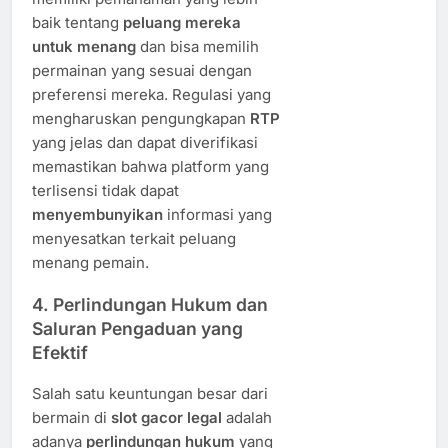
baik tentang
peluang mereka
untuk menang
dan bisa memilih
permainan yang sesuai dengan
preferensi mereka. Regulasi yang
mengharuskan pengungkapan
RTP
yang jelas dan dapat diverifikasi
memastikan bahwa platform yang
terlisensi tidak dapat
menyembunyikan
informasi yang
menyesatkan terkait peluang
menang pemain.
4. Perlindungan Hukum dan
Saluran Pengaduan yang
Efektif
Salah satu keuntungan besar dari
bermain di
slot gacor legal
adalah
adanya
perlindungan hukum
yang