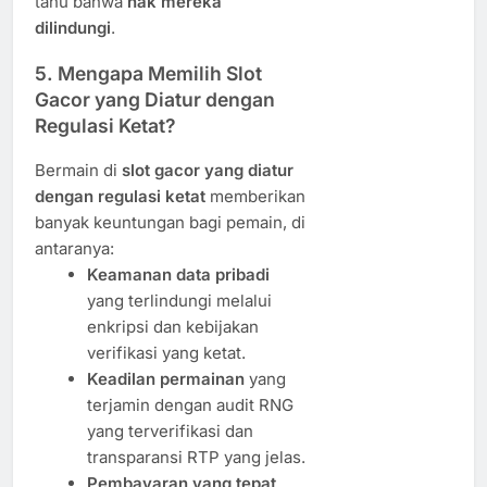
tahu bahwa
hak mereka
dilindungi
.
5. Mengapa Memilih Slot
Gacor yang Diatur dengan
Regulasi Ketat?
Bermain di
slot gacor yang diatur
dengan regulasi ketat
memberikan
banyak keuntungan bagi pemain, di
antaranya:
Keamanan data pribadi
yang terlindungi melalui
enkripsi dan kebijakan
verifikasi yang ketat.
Keadilan permainan
yang
terjamin dengan audit RNG
yang terverifikasi dan
transparansi RTP yang jelas.
Pembayaran yang tepat