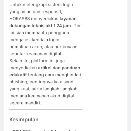
Untuk melengkapi sistem login
yang aman dan responsif,
HORAS88 menyediakan
layanan
dukungan teknis aktif 24 jam.
Tim
ini siap membantu pengguna
mengatasi kendala login,
pemulihan akun, atau pertanyaan
seputar keamanan digital.
Selain itu, platform ini juga
menyediakan
artikel dan panduan
edukatif
tentang cara menghindari
phishing, pentingnya kata sandi
yang kuat, serta langkah-langkah
menjaga keamanan akun digital
secara mandiri.
Kesimpulan