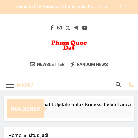
Skip
Tips Mengakses Login Tiara4D dengan Aman dan
to
Stabil
content
Gamer di Era Modern: Dari Hobi Menjadi Profesi
Digital yang Menjanjikan
LAE138 Link Alternatif Update untuk Koneksi
Lebih Lancar
Game Online Berbasis Strategi dan Komunitas:
Kunci Sukses Interaksi dan Dominasi Digital
Pham Quoc Dat
Nikmati Karya Fotografi Inspiratif Dari
Tips Mengakses Login Tiara4D dengan Aman dan
NEWSLETTER
RANDOM NEWS
Stabil
Pham Quoc Dat.
Gamer di Era Modern: Dari Hobi Menjadi Profesi
Digital yang Menjanjikan
MENU
E138 Link Alternatif Update untuk Koneksi Lebih Lancar
HEADLINES
onths Ago
Home
situs judi