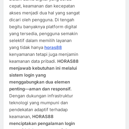
cepat, keamanan dan kecepatan
akses menjadi dua hal yang sangat
dicari oleh pengguna. Di tengah
begitu banyaknya platform digital
yang tersedia, pengguna semakin
selektif dalam memilih layanan
yang tidak hanya
horas88
kenyamanan tetapi juga menjamin
keamanan data pribadi.
HORAS88
menjawab kebutuhan ini melalui
sistem login yang
menggabungkan dua elemen
penting—aman dan responsif.
Dengan dukungan infrastruktur
teknologi yang mumpuni dan
pendekatan adaptif terhadap
keamanan,
HORAS88
menciptakan pengalaman login