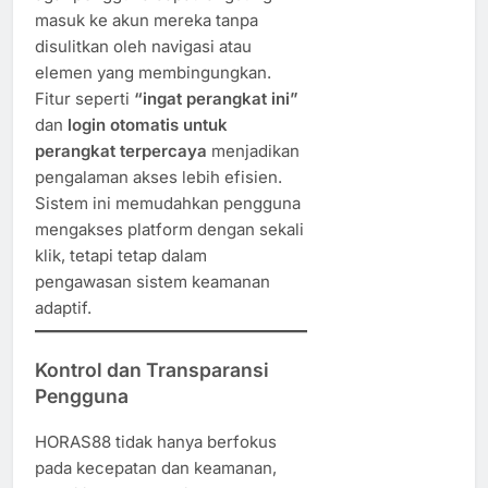
masuk ke akun mereka tanpa
disulitkan oleh navigasi atau
elemen yang membingungkan.
Fitur seperti
“ingat perangkat ini”
dan
login otomatis untuk
perangkat terpercaya
menjadikan
pengalaman akses lebih efisien.
Sistem ini memudahkan pengguna
mengakses platform dengan sekali
klik, tetapi tetap dalam
pengawasan sistem keamanan
adaptif.
Kontrol dan Transparansi
Pengguna
HORAS88 tidak hanya berfokus
pada kecepatan dan keamanan,