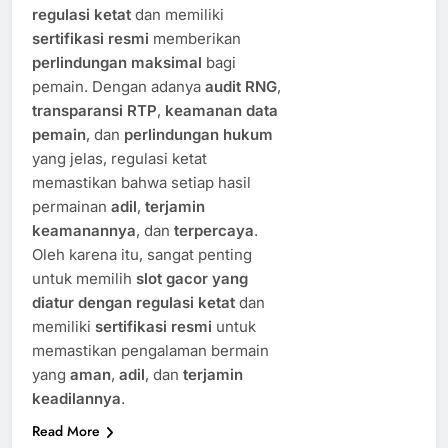
regulasi ketat
dan memiliki
sertifikasi resmi
memberikan
perlindungan maksimal
bagi
pemain. Dengan adanya
audit RNG
,
transparansi RTP
,
keamanan data
pemain
, dan
perlindungan hukum
yang jelas, regulasi ketat
memastikan bahwa setiap hasil
permainan
adil
,
terjamin
keamanannya
, dan
terpercaya
.
Oleh karena itu, sangat penting
untuk memilih
slot gacor yang
diatur dengan regulasi ketat
dan
memiliki
sertifikasi resmi
untuk
memastikan pengalaman bermain
yang
aman
,
adil
, dan
terjamin
keadilannya
.
Read More