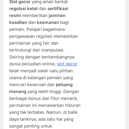
Slot gacor
yang aman berkat
regulasi ketat
dan
sertifikasi
resmi
memberikan
jaminan
keadilan
dan
keamanan
bagi
pemain. Pelajari bagaimana
pengawasan regulasi memastikan
permainan yang fair dan
terlindungi dari manipulasi.
Seiring dengan berkembangnya
dunia perjudian online,
slot gacor
telah menjadi salah satu pilihan
utama di kalangan pemain yang
mencari keseruan dan
peluang
menang
yang lebih tinggi. Dengan
berbagai bonus dan fitur menarik,
permainan ini menawarkan hiburan
yang tak terbatas. Namun, di balik
daya tariknya, ada satu hal yang
sangat penting untuk