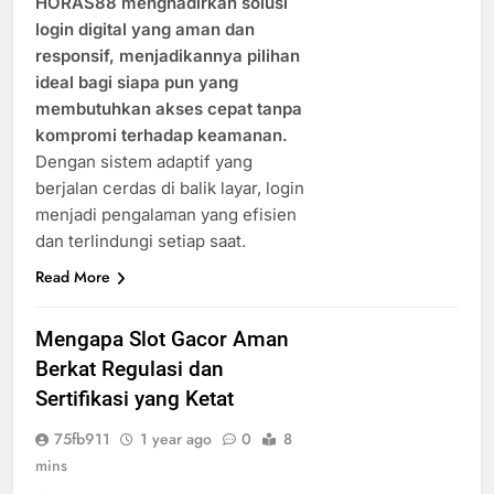
HORAS88 menghadirkan solusi
login digital yang aman dan
responsif, menjadikannya pilihan
ideal bagi siapa pun yang
membutuhkan akses cepat tanpa
kompromi terhadap keamanan.
Dengan sistem adaptif yang
berjalan cerdas di balik layar, login
menjadi pengalaman yang efisien
dan terlindungi setiap saat.
Read More
Mengapa Slot Gacor Aman
Berkat Regulasi dan
Sertifikasi yang Ketat
75fb911
1 year ago
0
8
mins