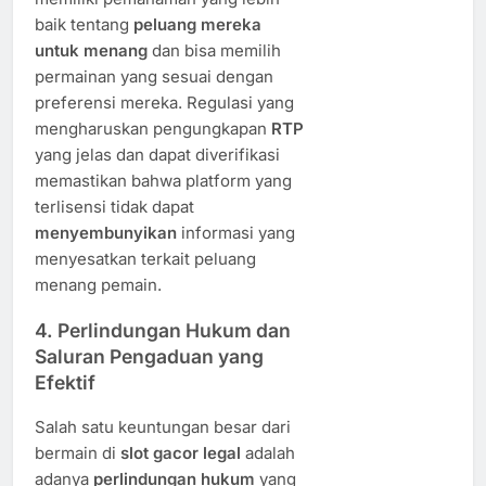
baik tentang
peluang mereka
untuk menang
dan bisa memilih
permainan yang sesuai dengan
preferensi mereka. Regulasi yang
mengharuskan pengungkapan
RTP
yang jelas dan dapat diverifikasi
memastikan bahwa platform yang
terlisensi tidak dapat
menyembunyikan
informasi yang
menyesatkan terkait peluang
menang pemain.
4. Perlindungan Hukum dan
Saluran Pengaduan yang
Efektif
Salah satu keuntungan besar dari
bermain di
slot gacor legal
adalah
adanya
perlindungan hukum
yang