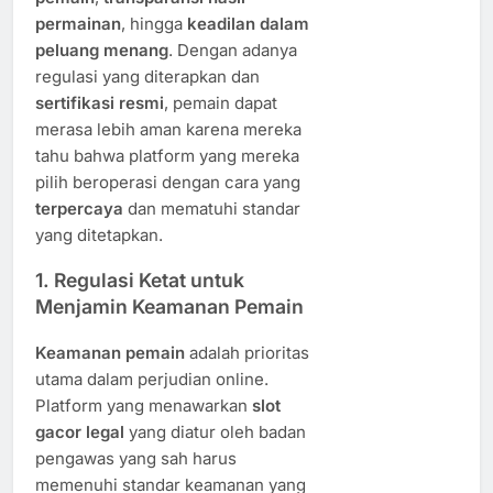
permainan
, hingga
keadilan dalam
peluang menang
. Dengan adanya
regulasi yang diterapkan dan
sertifikasi resmi
, pemain dapat
merasa lebih aman karena mereka
tahu bahwa platform yang mereka
pilih beroperasi dengan cara yang
terpercaya
dan mematuhi standar
yang ditetapkan.
1. Regulasi Ketat untuk
Menjamin Keamanan Pemain
Keamanan pemain
adalah prioritas
utama dalam perjudian online.
Platform yang menawarkan
slot
gacor legal
yang diatur oleh badan
pengawas yang sah harus
memenuhi standar keamanan yang