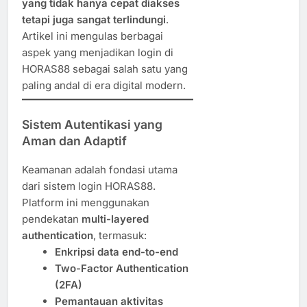
yang tidak hanya cepat diakses
tetapi juga sangat terlindungi
.
Artikel ini mengulas berbagai
aspek yang menjadikan login di
HORAS88 sebagai salah satu yang
paling andal di era digital modern.
Sistem Autentikasi yang
Aman dan Adaptif
Keamanan adalah fondasi utama
dari sistem login HORAS88.
Platform ini menggunakan
pendekatan
multi-layered
authentication
, termasuk:
Enkripsi data end-to-end
Two-Factor Authentication
(2FA)
Pemantauan aktivitas