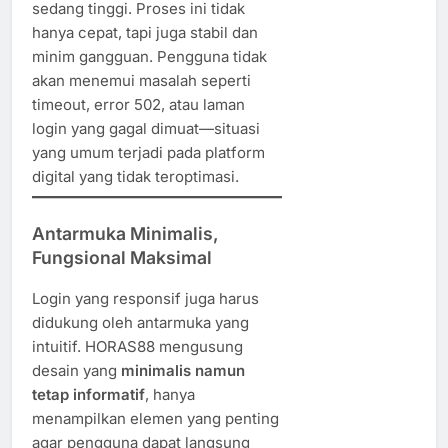
sedang tinggi. Proses ini tidak
hanya cepat, tapi juga stabil dan
minim gangguan. Pengguna tidak
akan menemui masalah seperti
timeout, error 502, atau laman
login yang gagal dimuat—situasi
yang umum terjadi pada platform
digital yang tidak teroptimasi.
Antarmuka Minimalis,
Fungsional Maksimal
Login yang responsif juga harus
didukung oleh antarmuka yang
intuitif. HORAS88 mengusung
desain yang
minimalis namun
tetap informatif
, hanya
menampilkan elemen yang penting
agar pengguna dapat langsung