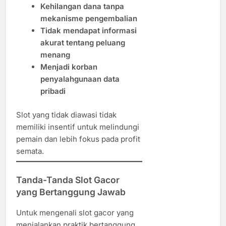
Kehilangan dana tanpa
mekanisme pengembalian
Tidak mendapat informasi
akurat tentang peluang
menang
Menjadi korban
penyalahgunaan data
pribadi
Slot yang tidak diawasi tidak
memiliki insentif untuk melindungi
pemain dan lebih fokus pada profit
semata.
Tanda-Tanda Slot Gacor
yang Bertanggung Jawab
Untuk mengenali slot gacor yang
menjalankan praktik bertanggung