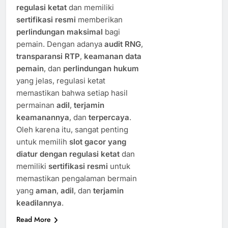
regulasi ketat
dan memiliki
sertifikasi resmi
memberikan
perlindungan maksimal
bagi
pemain. Dengan adanya
audit RNG
,
transparansi RTP
,
keamanan data
pemain
, dan
perlindungan hukum
yang jelas, regulasi ketat
memastikan bahwa setiap hasil
permainan
adil
,
terjamin
keamanannya
, dan
terpercaya
.
Oleh karena itu, sangat penting
untuk memilih
slot gacor yang
diatur dengan regulasi ketat
dan
memiliki
sertifikasi resmi
untuk
memastikan pengalaman bermain
yang
aman
,
adil
, dan
terjamin
keadilannya
.
Read More