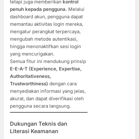
tetapi juga memberikan
kontrol
penuh kepada pengguna.
Melalui
dashboard akun, pengguna dapat
memantau aktivitas login mereka,
mengatur perangkat terpercaya,
mengubah metode autentikasi,
hingga menonaktifkan sesi login
yang mencurigakan.
Semua fitur ini mendukung prinsip
E-E-A-T (Experience, Expertise,
Authoritativeness,
Trustworthiness)
dengan cara
menyediakan informasi yang jelas,
akurat, dan dapat diverifikasi oleh
pengguna secara langsung.
Dukungan Teknis dan
Literasi Keamanan