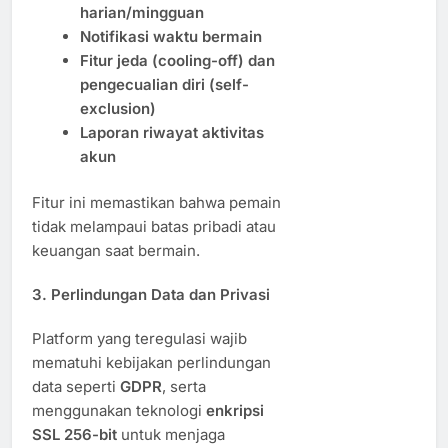
harian/mingguan
Notifikasi waktu bermain
Fitur jeda (cooling-off) dan
pengecualian diri (self-
exclusion)
Laporan riwayat aktivitas
akun
Fitur ini memastikan bahwa pemain
tidak melampaui batas pribadi atau
keuangan saat bermain.
3.
Perlindungan Data dan Privasi
Platform yang teregulasi wajib
mematuhi kebijakan perlindungan
data seperti
GDPR
, serta
menggunakan teknologi
enkripsi
SSL 256-bit
untuk menjaga