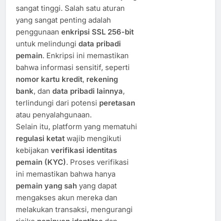
sangat tinggi. Salah satu aturan
yang sangat penting adalah
penggunaan
enkripsi SSL 256-bit
untuk melindungi
data pribadi
pemain
. Enkripsi ini memastikan
bahwa informasi sensitif, seperti
nomor kartu kredit
,
rekening
bank
, dan
data pribadi lainnya
,
terlindungi dari potensi
peretasan
atau penyalahgunaan.
Selain itu, platform yang mematuhi
regulasi ketat
wajib mengikuti
kebijakan
verifikasi identitas
pemain (KYC)
. Proses verifikasi
ini memastikan bahwa hanya
pemain yang sah
yang dapat
mengakses akun mereka dan
melakukan transaksi, mengurangi