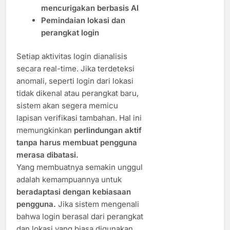
mencurigakan berbasis AI
Pemindaian lokasi dan
perangkat login
Setiap aktivitas login dianalisis
secara real-time. Jika terdeteksi
anomali, seperti login dari lokasi
tidak dikenal atau perangkat baru,
sistem akan segera memicu
lapisan verifikasi tambahan. Hal ini
memungkinkan
perlindungan aktif
tanpa harus membuat pengguna
merasa dibatasi.
Yang membuatnya semakin unggul
adalah kemampuannya untuk
beradaptasi dengan kebiasaan
pengguna.
Jika sistem mengenali
bahwa login berasal dari perangkat
dan lokasi yang biasa digunakan,