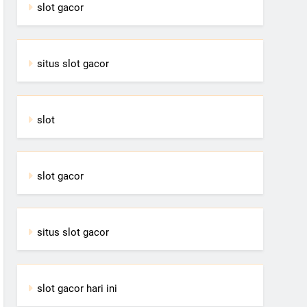
slot gacor
situs slot gacor
slot
slot gacor
situs slot gacor
slot gacor hari ini