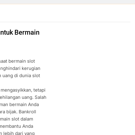
untuk Bermain
saat bermain slot
ghindari kerugian
 uang di dunia slot
mengasyikkan, tetapi
kehilangan uang. Salah
aman bermain Anda
ra bijak. Bankroll
main slot dalam
t membantu Anda
lebih dari yang