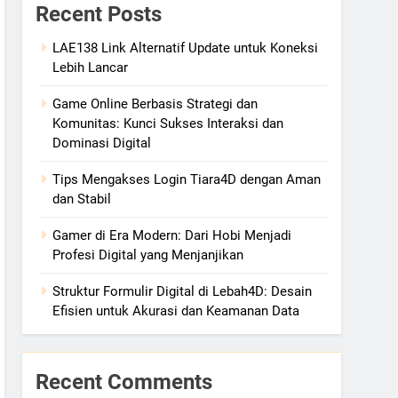
Recent Posts
LAE138 Link Alternatif Update untuk Koneksi
Lebih Lancar
Game Online Berbasis Strategi dan
Komunitas: Kunci Sukses Interaksi dan
Dominasi Digital
Tips Mengakses Login Tiara4D dengan Aman
dan Stabil
Gamer di Era Modern: Dari Hobi Menjadi
Profesi Digital yang Menjanjikan
Struktur Formulir Digital di Lebah4D: Desain
Efisien untuk Akurasi dan Keamanan Data
Recent Comments