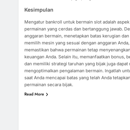
Kesimpulan
Mengatur bankroll untuk bermain slot adalah aspek 
permainan yang cerdas dan bertanggung jawab. 
anggaran bermain, menetapkan batas kerugian dan
memilih mesin yang sesuai dengan anggaran Anda,
memastikan bahwa permainan tetap menyenangkan 
keuangan Anda. Selain itu, memanfaatkan bonus, 
dan memiliki strategi taruhan yang bijak juga dap
mengoptimalkan pengalaman bermain. Ingatlah untu
saat Anda mencapai batas yang telah Anda tetapkan
permainan secara bijak.
Read More