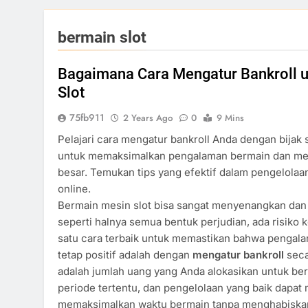
bermain slot
Bagaimana Cara Mengatur Bankroll 
Slot
75fb911
2 Years Ago
0
9 Mins
Pelajari cara mengatur bankroll Anda dengan bijak 
untuk memaksimalkan pengalaman bermain dan men
besar. Temukan tips yang efektif dalam pengelolaan
online.
Bermain mesin slot bisa sangat menyenangkan dan 
seperti halnya semua bentuk perjudian, ada risiko 
satu cara terbaik untuk memastikan bahwa pengal
tetap positif adalah dengan
mengatur bankroll
seca
adalah jumlah uang yang Anda alokasikan untuk ber
periode tertentu, dan pengelolaan yang baik dapa
memaksimalkan waktu bermain tanpa menghabiskan 