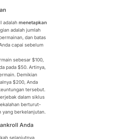
gan
l adalah
menetapkan
ugian adalah jumlah
permainan, dan batas
 Anda capai sebelum
rmain sebesar $100,
a pada $50. Artinya,
bermain. Demikian
salnya $200, Anda
euntungan tersebut.
rjebak dalam siklus
ekalahan berturut-
 yang berkelanjutan.
Bankroll Anda
kah selanjutnya