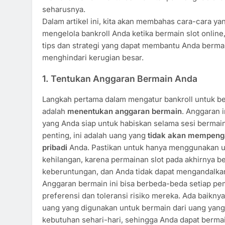
seharusnya.
Dalam artikel ini, kita akan membahas cara-cara yan
mengelola bankroll Anda ketika bermain slot onlin
tips dan strategi yang dapat membantu Anda berm
menghindari kerugian besar.
1.
Tentukan Anggaran Bermain Anda
Langkah pertama dalam mengatur bankroll untuk b
adalah
menentukan anggaran bermain
. Anggaran 
yang Anda siap untuk habiskan selama sesi bermain
penting, ini adalah uang yang
tidak akan mempeng
pribadi
Anda. Pastikan untuk hanya menggunakan u
kehilangan, karena permainan slot pada akhirnya b
keberuntungan, dan Anda tidak dapat mengandalk
Anggaran bermain ini bisa berbeda-beda setiap pe
preferensi dan toleransi risiko mereka. Ada baikn
uang yang digunakan untuk bermain dari uang yang
kebutuhan sehari-hari, sehingga Anda dapat bermai