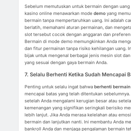
Sebelum memutuskan untuk bermain dengan uang 
kasino online menawarkan mode
demo
yang memun
bermain tanpa mempertaruhkan uang. Ini adalah ca
berlatih, memahami aturan permainan, dan menget
slot tersebut cocok dengan anggaran dan preferen
Bermain di mode demo memungkinkan Anda menguji
dan fitur permainan tanpa risiko kehilangan uang. I
bijak untuk mengenal berbagai jenis mesin slot da
yang sesuai dengan gaya bermain Anda.
7.
Selalu Berhenti Ketika Sudah Mencapai 
Penting untuk selalu ingat bahwa
berhenti bermain
mencapai batas yang telah ditentukan sebelumnya.
setelah Anda mengalami kerugian besar atau setel
kemenangan yang signifikan seringkali berisiko m
lebih lanjut. Jika Anda merasa kelelahan atau emosi
bermain dan lanjutkan nanti. Ini membantu Anda me
bankroll Anda dan menjaga pengalaman bermain t