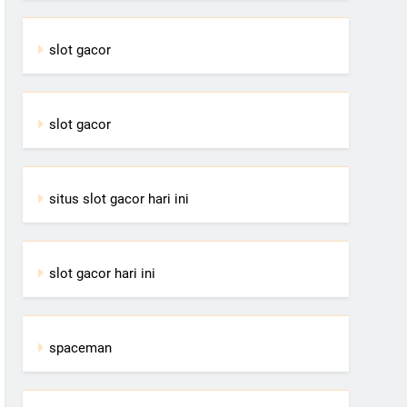
slot gacor
slot gacor
situs slot gacor hari ini
slot gacor hari ini
spaceman