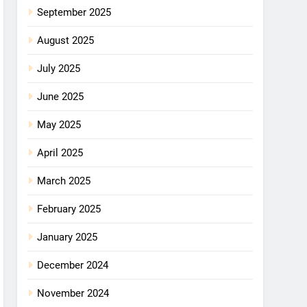
September 2025
August 2025
July 2025
June 2025
May 2025
April 2025
March 2025
February 2025
January 2025
December 2024
November 2024