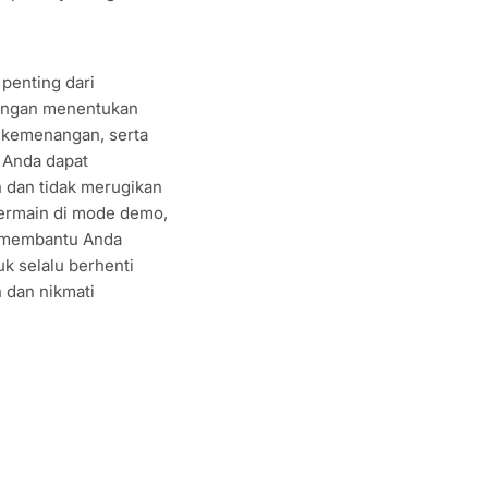
penting dari
Dengan menentukan
 kemenangan, serta
 Anda dapat
dan tidak merugikan
bermain di mode demo,
at membantu Anda
k selalu berhenti
 dan nikmati