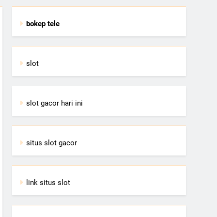
bokep tele
slot
slot gacor hari ini
situs slot gacor
link situs slot