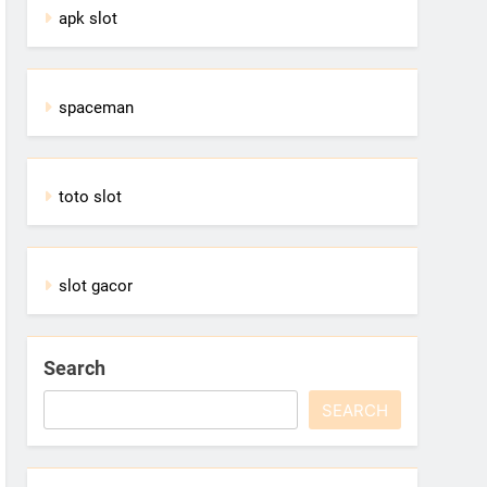
apk slot
spaceman
toto slot
slot gacor
Search
SEARCH