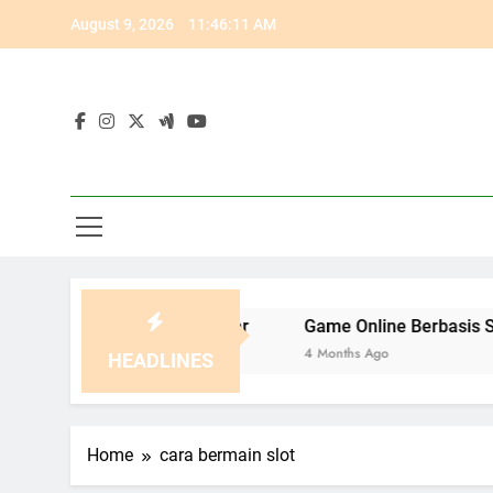
Skip
August 9, 2026
11:46:12 AM
to
content
Pha
Nikmati Ka
neksi Lebih Lancar
Game Online Berbasis Strategi dan K
4 Months Ago
HEADLINES
Home
cara bermain slot