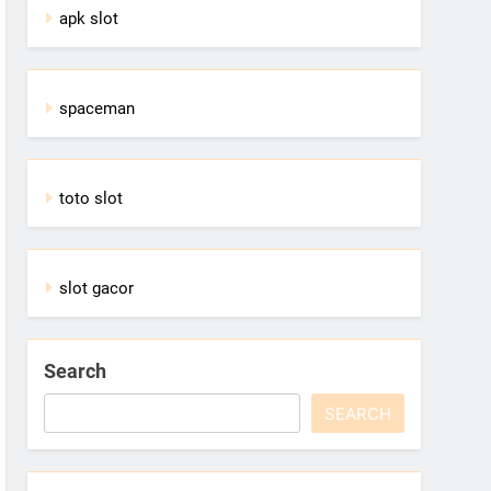
apk slot
spaceman
toto slot
slot gacor
Search
SEARCH