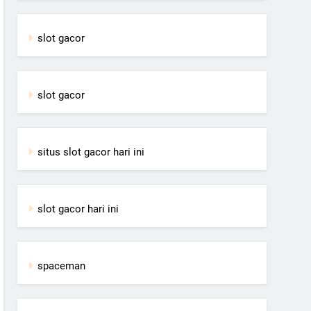
slot gacor
slot gacor
situs slot gacor hari ini
slot gacor hari ini
spaceman