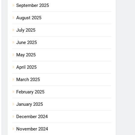
September 2025
August 2025
July 2025
June 2025
May 2025
April 2025
March 2025
February 2025
January 2025
December 2024
November 2024