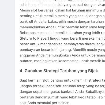
adalah memilih mesin slot yang sesuai dengan
ukur
Mesin slot bervariasi dalam hal
taruhan minimum
d
penting untuk memilih mesin yang sesuai dengan a
bankroll Anda terbatas, pilih mesin dengan taruhan
memungkinkan Anda untuk bermain lebih lama tanp
Beberapa mesin slot memiliki taruhan yang lebih 
(Return to Player) tinggi, yang berarti mereka mem
besar untuk mendapatkan pembayaran dalam jangk
pembayaran besar lebih jarang. Memilih mesin yan
anggaran Anda memungkinkan Anda untuk bermain 
putaran, meningkatkan kesempatan untuk meraih 
4.
Gunakan Strategi Taruhan yang Bijak
Saat bermain slot, penting untuk memilih
strategi 
Jangan terpaku pada satu taruhan tetap yang besar,
dengan cepat menguras bankroll Anda. Sebaliknya
bertaruh dengan jumlah yang lebih kecil tetapi lebi
saat Anda memulai permainan.