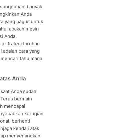
sungguhan, banyak
gkinkan Anda
ra yang bagus untuk
ahui apakah mesin
si Anda.
 strategi taruhan
ni adalah cara yang
n mencari tahu mana
Batas Anda
saat Anda sudah
 Terus bermain
ah mencapai
enyebabkan kerugian
onal, berhenti
njaga kendali atas
etap menyenangkan.