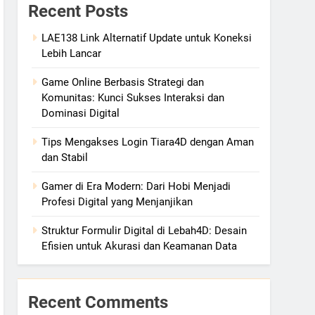
Recent Posts
LAE138 Link Alternatif Update untuk Koneksi
Lebih Lancar
Game Online Berbasis Strategi dan
Komunitas: Kunci Sukses Interaksi dan
Dominasi Digital
Tips Mengakses Login Tiara4D dengan Aman
dan Stabil
Gamer di Era Modern: Dari Hobi Menjadi
Profesi Digital yang Menjanjikan
Struktur Formulir Digital di Lebah4D: Desain
Efisien untuk Akurasi dan Keamanan Data
Recent Comments