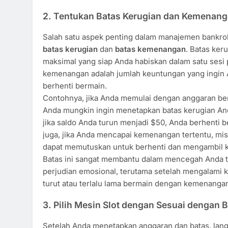
2.
Tentukan Batas Kerugian dan Kemenan
Salah satu aspek penting dalam manajemen bankrol
batas kerugian
dan
batas kemenangan
. Batas ker
maksimal yang siap Anda habiskan dalam satu sesi 
kemenangan adalah jumlah keuntungan yang ingin
berhenti bermain.
Contohnya, jika Anda memulai dengan anggaran be
Anda mungkin ingin menetapkan batas kerugian And
jika saldo Anda turun menjadi $50, Anda berhenti 
juga, jika Anda mencapai kemenangan tertentu, mi
dapat memutuskan untuk berhenti dan mengambil k
Batas ini sangat membantu dalam mencegah Anda te
perjudian emosional, terutama setelah mengalami k
turut atau terlalu lama bermain dengan kemenangan
3.
Pilih Mesin Slot dengan Sesuai dengan 
Setelah Anda menetapkan anggaran dan batas, lang