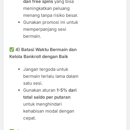
dan free spins
yang bisa
meningkatkan peluang
menang tanpa risiko besar.
Gunakan promosi ini untuk
memperpanjang sesi
bermain.
4) Batasi Waktu Bermain dan
Kelola Bankroll dengan Baik
Jangan tergoda untuk
bermain terlalu lama dalam
satu sesi.
Gunakan aturan
1-5% dari
total saldo per putaran
untuk menghindari
kehabisan modal dengan
cepat.