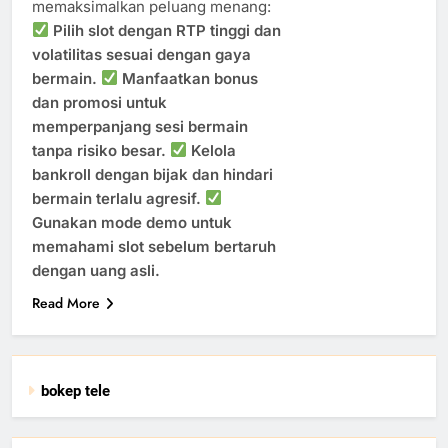
memaksimalkan peluang menang:
Pilih slot dengan RTP tinggi dan
volatilitas sesuai dengan gaya
bermain.
Manfaatkan bonus
dan promosi untuk
memperpanjang sesi bermain
tanpa risiko besar.
Kelola
bankroll dengan bijak dan hindari
bermain terlalu agresif.
Gunakan mode demo untuk
memahami slot sebelum bertaruh
dengan uang asli.
Read More
bokep tele