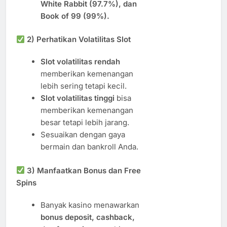
White Rabbit (97.7%), dan
Book of 99 (99%).
2) Perhatikan Volatilitas Slot
Slot volatilitas rendah
memberikan kemenangan
lebih sering tetapi kecil.
Slot volatilitas tinggi
bisa
memberikan kemenangan
besar tetapi lebih jarang.
Sesuaikan dengan gaya
bermain dan bankroll Anda.
3) Manfaatkan Bonus dan Free
Spins
Banyak kasino menawarkan
bonus deposit, cashback,