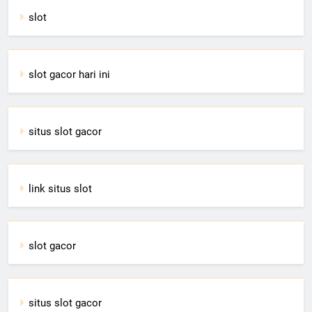
slot
slot gacor hari ini
situs slot gacor
link situs slot
slot gacor
situs slot gacor