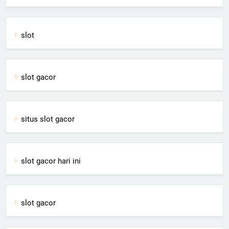
slot
slot gacor
situs slot gacor
slot gacor hari ini
slot gacor