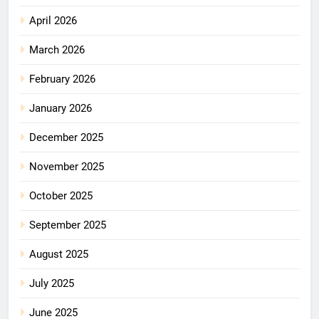
April 2026
March 2026
February 2026
January 2026
December 2025
November 2025
October 2025
September 2025
August 2025
July 2025
June 2025