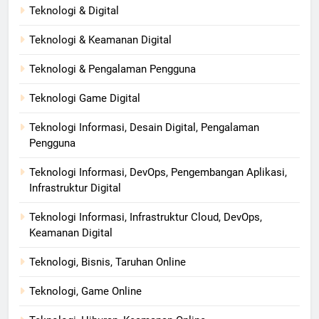
Teknologi & Digital
Teknologi & Keamanan Digital
Teknologi & Pengalaman Pengguna
Teknologi Game Digital
Teknologi Informasi, Desain Digital, Pengalaman
Pengguna
Teknologi Informasi, DevOps, Pengembangan Aplikasi,
Infrastruktur Digital
Teknologi Informasi, Infrastruktur Cloud, DevOps,
Keamanan Digital
Teknologi, Bisnis, Taruhan Online
Teknologi, Game Online