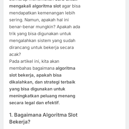
mengakali algoritma slot
agar bisa
mendapatkan kemenangan lebih
sering. Namun, apakah hal ini
benar-benar mungkin? Apakah ada
trik yang bisa digunakan untuk
mengalahkan sistem yang sudah
dirancang untuk bekerja secara
acak?
Pada artikel ini, kita akan
membahas bagaimana
algoritma
slot bekerja, apakah bisa
dikalahkan, dan strategi terbaik
yang bisa digunakan untuk
meningkatkan peluang menang
secara legal dan efektif
.
1. Bagaimana Algoritma Slot
Bekerja?