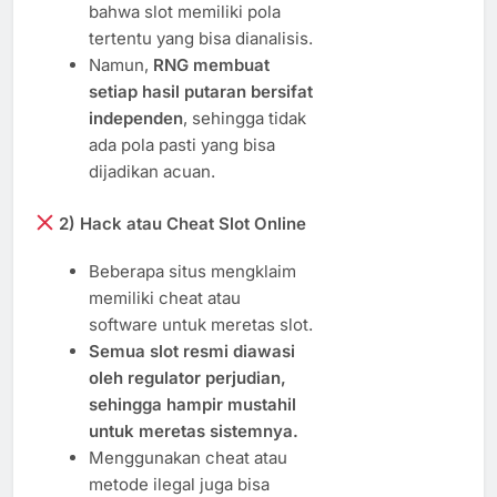
bahwa slot memiliki pola
tertentu yang bisa dianalisis.
Namun,
RNG membuat
setiap hasil putaran bersifat
independen
, sehingga tidak
ada pola pasti yang bisa
dijadikan acuan.
2) Hack atau Cheat Slot Online
Beberapa situs mengklaim
memiliki cheat atau
software untuk meretas slot.
Semua slot resmi diawasi
oleh regulator perjudian,
sehingga hampir mustahil
untuk meretas sistemnya.
Menggunakan cheat atau
metode ilegal juga bisa