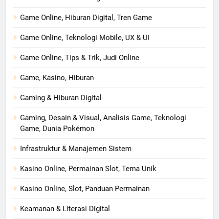
Game Online, Hiburan Digital, Tren Game
Game Online, Teknologi Mobile, UX & UI
Game Online, Tips & Trik, Judi Online
Game, Kasino, Hiburan
Gaming & Hiburan Digital
Gaming, Desain & Visual, Analisis Game, Teknologi
Game, Dunia Pokémon
Infrastruktur & Manajemen Sistem
Kasino Online, Permainan Slot, Tema Unik
Kasino Online, Slot, Panduan Permainan
Keamanan & Literasi Digital