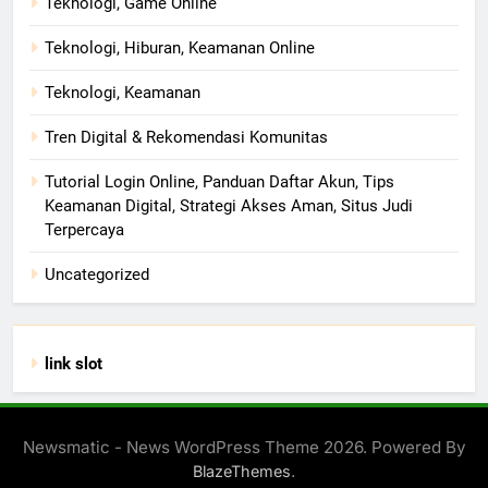
Teknologi, Game Online
Teknologi, Hiburan, Keamanan Online
Teknologi, Keamanan
Tren Digital & Rekomendasi Komunitas
Tutorial Login Online, Panduan Daftar Akun, Tips
Keamanan Digital, Strategi Akses Aman, Situs Judi
Terpercaya
Uncategorized
link slot
Newsmatic - News WordPress Theme 2026. Powered By
.
BlazeThemes