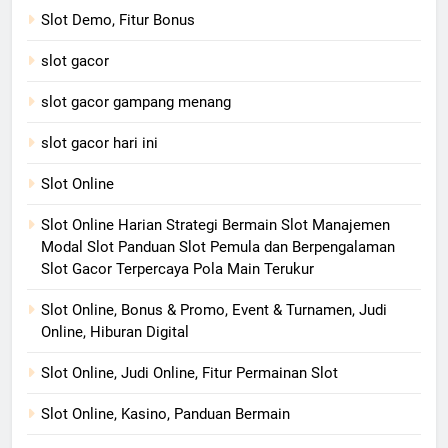
Slot Demo, Fitur Bonus
slot gacor
slot gacor gampang menang
slot gacor hari ini
Slot Online
Slot Online Harian Strategi Bermain Slot Manajemen
Modal Slot Panduan Slot Pemula dan Berpengalaman
Slot Gacor Terpercaya Pola Main Terukur
Slot Online, Bonus & Promo, Event & Turnamen, Judi
Online, Hiburan Digital
Slot Online, Judi Online, Fitur Permainan Slot
Slot Online, Kasino, Panduan Bermain