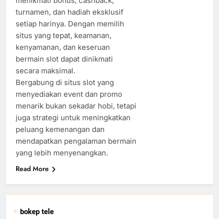
menikmati bonus, cashback,
turnamen, dan hadiah eksklusif
setiap harinya. Dengan memilih
situs yang tepat, keamanan,
kenyamanan, dan keseruan
bermain slot dapat dinikmati
secara maksimal.
Bergabung di situs slot yang
menyediakan event dan promo
menarik bukan sekadar hobi, tetapi
juga strategi untuk meningkatkan
peluang kemenangan dan
mendapatkan pengalaman bermain
yang lebih menyenangkan.
Read More
bokep tele