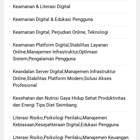
Keamanan & Literasi Digital
Keamanan Digital & Edukasi Pengguna
Keamanan Digital, Perjudian Online, Teknologi
Keamanan Platform Digital,Stabilitas Layanan
Online,Manajemen Infrastruktur,Optimasi
Sistem,Pengalaman Pengguna
Keandalan Server Digital,Manajemen Infrastruktur
Online,Stabilitas Platform Modern,Solusi Akses
Profesional
Kesehatan dan Nutrisi Gaya Hidup Sehat Produktivitas
dan Energi Tips Diet Seimbang
Literasi Risiko,Psikologi Perilaku,Manajemen
Kebiasaan,Kesejahteraan Digital,Edukasi Pengguna
Literasi Risiko,Psikologi Perilaku,Manajemen Keuangan