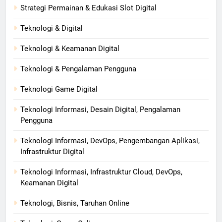
Strategi Permainan & Edukasi Slot Digital
Teknologi & Digital
Teknologi & Keamanan Digital
Teknologi & Pengalaman Pengguna
Teknologi Game Digital
Teknologi Informasi, Desain Digital, Pengalaman
Pengguna
Teknologi Informasi, DevOps, Pengembangan Aplikasi,
Infrastruktur Digital
Teknologi Informasi, Infrastruktur Cloud, DevOps,
Keamanan Digital
Teknologi, Bisnis, Taruhan Online