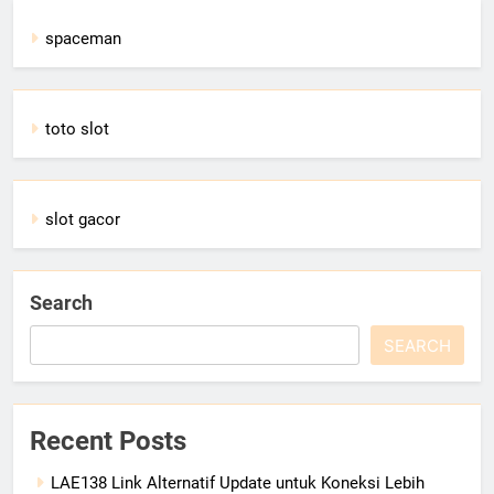
spaceman
toto slot
slot gacor
Search
SEARCH
Recent Posts
LAE138 Link Alternatif Update untuk Koneksi Lebih