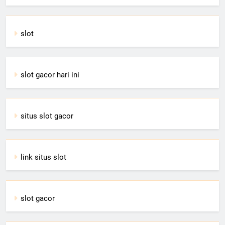
slot
slot gacor hari ini
situs slot gacor
link situs slot
slot gacor