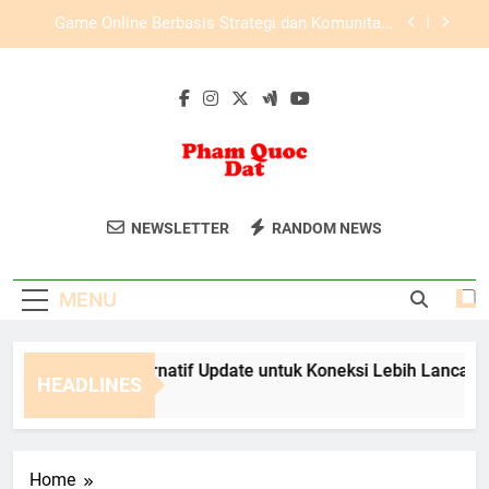
Skip
Tips Mengakses Login Tiara4D dengan Aman dan
to
Stabil
content
Gamer di Era Modern: Dari Hobi Menjadi Profesi
Digital yang Menjanjikan
LAE138 Link Alternatif Update untuk Koneksi
Lebih Lancar
Game Online Berbasis Strategi dan Komunitas:
Kunci Sukses Interaksi dan Dominasi Digital
Pham Quoc Dat
Nikmati Karya Fotografi Inspiratif Dari
Tips Mengakses Login Tiara4D dengan Aman dan
NEWSLETTER
RANDOM NEWS
Stabil
Pham Quoc Dat.
Gamer di Era Modern: Dari Hobi Menjadi Profesi
Digital yang Menjanjikan
MENU
AE138 Link Alternatif Update untuk Koneksi Lebih Lancar
HEADLINES
 Months Ago
Home