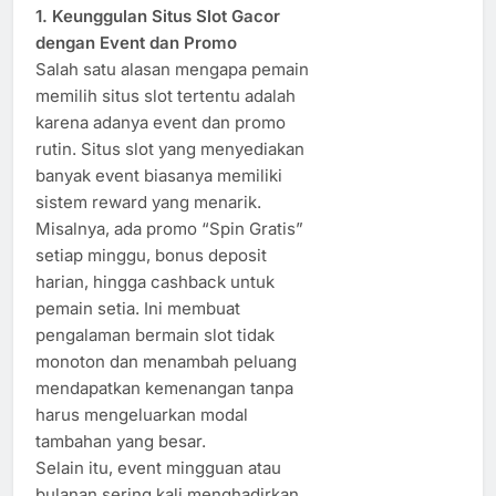
1. Keunggulan Situs Slot Gacor
dengan Event dan Promo
Salah satu alasan mengapa pemain
memilih situs slot tertentu adalah
karena adanya event dan promo
rutin. Situs slot yang menyediakan
banyak event biasanya memiliki
sistem reward yang menarik.
Misalnya, ada promo “Spin Gratis”
setiap minggu, bonus deposit
harian, hingga cashback untuk
pemain setia. Ini membuat
pengalaman bermain slot tidak
monoton dan menambah peluang
mendapatkan kemenangan tanpa
harus mengeluarkan modal
tambahan yang besar.
Selain itu, event mingguan atau
bulanan sering kali menghadirkan