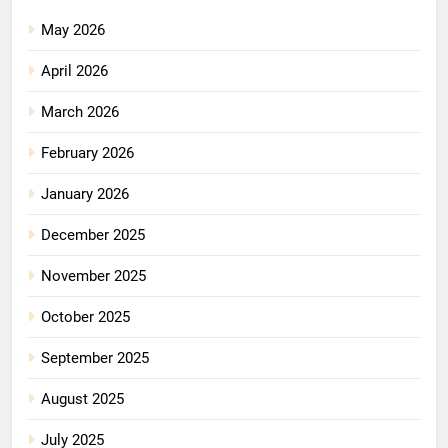
May 2026
April 2026
March 2026
February 2026
January 2026
December 2025
November 2025
October 2025
September 2025
August 2025
July 2025