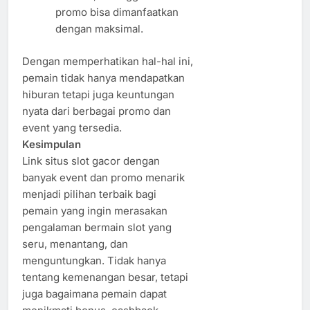
promo bisa dimanfaatkan
dengan maksimal.
Dengan memperhatikan hal-hal ini,
pemain tidak hanya mendapatkan
hiburan tetapi juga keuntungan
nyata dari berbagai promo dan
event yang tersedia.
Kesimpulan
Link situs slot gacor dengan
banyak event dan promo menarik
menjadi pilihan terbaik bagi
pemain yang ingin merasakan
pengalaman bermain slot yang
seru, menantang, dan
menguntungkan. Tidak hanya
tentang kemenangan besar, tetapi
juga bagaimana pemain dapat