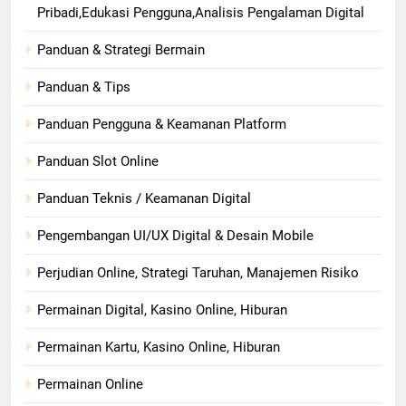
Pribadi,Edukasi Pengguna,Analisis Pengalaman Digital
Panduan & Strategi Bermain
Panduan & Tips
Panduan Pengguna & Keamanan Platform
Panduan Slot Online
Panduan Teknis / Keamanan Digital
Pengembangan UI/UX Digital & Desain Mobile
Perjudian Online, Strategi Taruhan, Manajemen Risiko
Permainan Digital, Kasino Online, Hiburan
Permainan Kartu, Kasino Online, Hiburan
Permainan Online