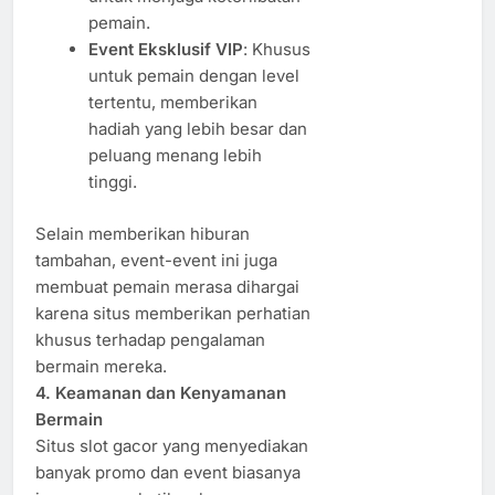
pemain.
Event Eksklusif VIP
: Khusus
untuk pemain dengan level
tertentu, memberikan
hadiah yang lebih besar dan
peluang menang lebih
tinggi.
Selain memberikan hiburan
tambahan, event-event ini juga
membuat pemain merasa dihargai
karena situs memberikan perhatian
khusus terhadap pengalaman
bermain mereka.
4. Keamanan dan Kenyamanan
Bermain
Situs slot gacor yang menyediakan
banyak promo dan event biasanya